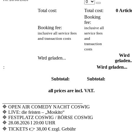
Total cost:
Total cost:
0
Articl
Booking
fee:
Booking fee:
inclusive all
inclusive all service fees
service fees
and transaction costs
and
transaction
costs
Wird
Wird geladen...
geladen..
:
Wird geladen...
Subtotal:
Subtotal:
all prices are incl. VAT.
__________________________________
🔷 OPEN AIR COMEDY NACHT COSWIG
🔷 LIVE: die feisten – „Moskito“
🔷 FESTPLATZ COSWIG / BÖRSE COSWIG
🔷 28.08.2026 I 20:00 UHR
🔷 TICKETS 👉 38,00 € zzgl. Gebühr