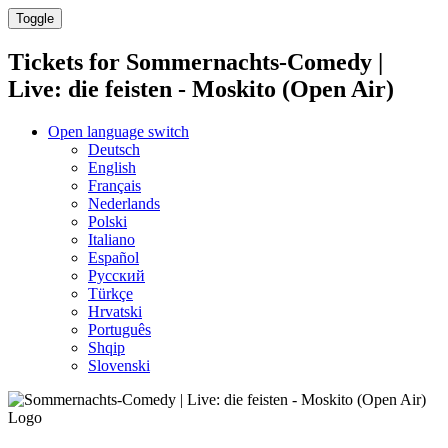
Toggle
Tickets for
Sommernachts-Comedy |
Live: die feisten - Moskito (Open Air)
Open language switch
Deutsch
English
Français
Nederlands
Polski
Italiano
Español
Русский
Türkçe
Hrvatski
Português
Shqip
Slovenski