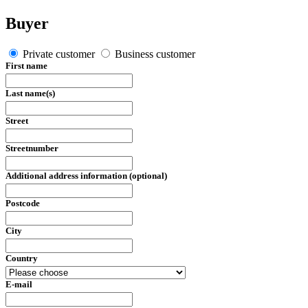
Buyer
Private customer
Business customer
First name
Last name(s)
Street
Streetnumber
Additional address information (optional)
Postcode
City
Country
E-mail