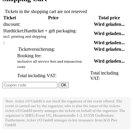
Tickets in the shopping cart are not reserved
Ticket
Price
Total price
discount:
Wird geladen...
Hardticket:
Hardticket + gift packaging:
Wird geladen...
incl. printing and shipping
:
Wird geladen...
Ticketversicherung:
Wird geladen...
Booking fee:
Wird geladen...
inclusive all service fees and transaction
costs
Total including
Total including VAT:
VAT:
Note: ticket i/O GmbH is not itself the organizer of the event offered. The
event is carried out by the organizer, who is also the issuer of the tickets.
ticket i/O GmbH merely arranges the tickets on behalf of the organizer. The
organizer is SHEG Event UG, Husarenstraße 1-3, 01558 Großenhain
Furthermore, ticket i/O GmbH arranges ticket insurance from AGS Pier
GmbH.