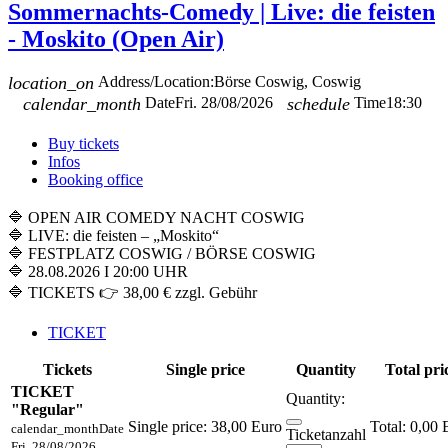
Sommernachts-Comedy | Live: die feisten
- Moskito (Open Air)
location_on
Address/Location:
Börse Coswig, Coswig
calendar_month
Date
Fri. 28/08/2026
schedule
Time
18:30
Buy tickets
Infos
Booking office
🔷 OPEN AIR COMEDY NACHT COSWIG
🔷 LIVE: die feisten – „Moskito“
🔷 FESTPLATZ COSWIG / BÖRSE COSWIG
🔷 28.08.2026 I 20:00 UHR
🔷 TICKETS 👉 38,00 € zzgl. Gebühr
TICKET
Tickets
Single price
Quantity
Total pri
TICKET
Quantity:
"Regular"
Single price:
38,00 Euro
0,00 
calendar_month
Date
Ticketanzahl
Fri. 28/08/2026