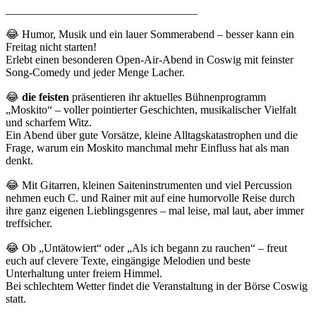
__________________________________
😂 Humor, Musik und ein lauer Sommerabend – besser kann ein
Freitag nicht starten!
Erlebt einen besonderen Open-Air-Abend in Coswig mit feinster
Song-Comedy und jeder Menge Lacher.
😂
die feisten
präsentieren ihr aktuelles Bühnenprogramm
„Moskito“ – voller pointierter Geschichten, musikalischer Vielfalt
und scharfem Witz.
Ein Abend über gute Vorsätze, kleine Alltagskatastrophen und die
Frage, warum ein Moskito manchmal mehr Einfluss hat als man
denkt.
😂 Mit Gitarren, kleinen Saiteninstrumenten und viel Percussion
nehmen euch C. und Rainer mit auf eine humorvolle Reise durch
ihre ganz eigenen Lieblingsgenres – mal leise, mal laut, aber immer
treffsicher.
😂 Ob „Untätowiert“ oder „Als ich begann zu rauchen“ – freut
euch auf clevere Texte, eingängige Melodien und beste
Unterhaltung unter freiem Himmel.
Bei schlechtem Wetter findet die Veranstaltung in der Börse Coswig
statt.