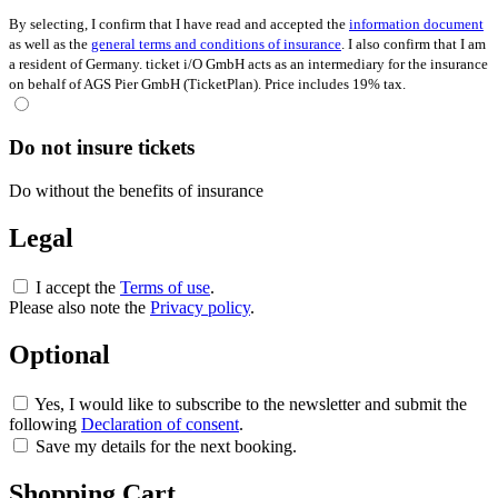
By selecting, I confirm that I have read and accepted the
information document
as well as the
general terms and conditions of insurance
. I also confirm that I am
a resident of Germany. ticket i/O GmbH acts as an intermediary for the insurance
on behalf of AGS Pier GmbH (TicketPlan). Price includes 19% tax.
Do not insure tickets
Do without the benefits of insurance
Legal
I accept the
Terms of use
.
Please also note the
Privacy policy
.
Optional
Yes, I would like to subscribe to the newsletter and submit the
following
Declaration of consent
.
Save my details for the next booking.
Shopping Cart