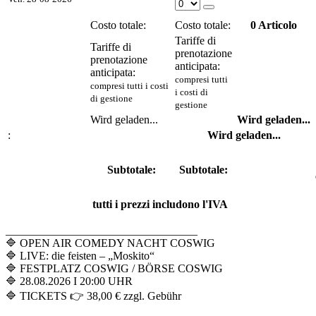
Costo totale:
Costo totale:
0
Articolo
Tariffe di
Tariffe di
prenotazione
prenotazione
anticipata:
anticipata:
compresi tutti
compresi tutti i costi
i costi di
di gestione
gestione
Wird geladen...
Wird geladen...
:
Wird geladen...
Subtotale:
Subtotale:
tutti i prezzi includono l'IVA
__________________________________
🔷 OPEN AIR COMEDY NACHT COSWIG
🔷 LIVE: die feisten – „Moskito“
🔷 FESTPLATZ COSWIG / BÖRSE COSWIG
🔷 28.08.2026 I 20:00 UHR
🔷 TICKETS 👉 38,00 € zzgl. Gebühr
__________________________________