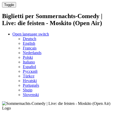
Toggle
Biglietti per
Sommernachts-Comedy |
Live: die feisten - Moskito (Open Air)
Open language switch
Deutsch
English
Français
Nederlands
Polski
Italiano
Español
Русский
Türkçe
Hrvatski
Português
Shqip
Slovenski