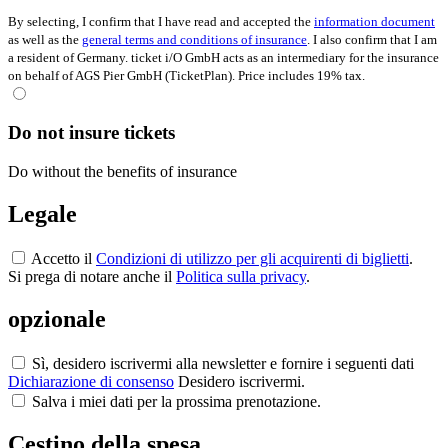
By selecting, I confirm that I have read and accepted the
information document
as well as the
general terms and conditions of insurance
. I also confirm that I am
a resident of Germany. ticket i/O GmbH acts as an intermediary for the insurance
on behalf of AGS Pier GmbH (TicketPlan). Price includes 19% tax.
Do not insure tickets
Do without the benefits of insurance
Legale
Accetto il
Condizioni di utilizzo per gli acquirenti di biglietti
.
Si prega di notare anche il
Politica sulla privacy
.
opzionale
Sì, desidero iscrivermi alla newsletter e fornire i seguenti dati
Dichiarazione di consenso
Desidero iscrivermi.
Salva i miei dati per la prossima prenotazione.
Cestino della spesa