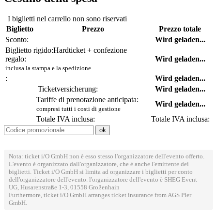
I biglietti nel carrello non sono riservati
Biglietto
Prezzo
Prezzo totale
Sconto:
Wird geladen...
Biglietto rigido:
Hardticket + confezione
regalo:
Wird geladen...
inclusa la stampa e la spedizione
:
Wird geladen...
Ticketversicherung:
Wird geladen...
Tariffe di prenotazione anticipata:
Wird geladen...
compresi tutti i costi di gestione
Totale IVA inclusa:
Totale IVA inclusa:
Nota: ticket i/O GmbH non è esso stesso l'organizzatore dell'evento offerto.
L'evento è organizzato dall'organizzatore, che è anche l'emittente dei
biglietti. Ticket i/O GmbH si limita ad organizzare i biglietti per conto
dell'organizzatore dell'evento. l'organizzatore dell'evento è SHEG Event
UG, Husarenstraße 1-3, 01558 Großenhain
Furthermore, ticket i/O GmbH arranges ticket insurance from AGS Pier
GmbH.