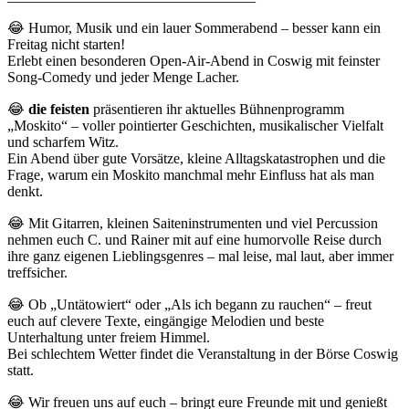
😂 Humor, Musik und ein lauer Sommerabend – besser kann ein
Freitag nicht starten!
Erlebt einen besonderen Open-Air-Abend in Coswig mit feinster
Song-Comedy und jeder Menge Lacher.
😂
die feisten
präsentieren ihr aktuelles Bühnenprogramm
„Moskito“ – voller pointierter Geschichten, musikalischer Vielfalt
und scharfem Witz.
Ein Abend über gute Vorsätze, kleine Alltagskatastrophen und die
Frage, warum ein Moskito manchmal mehr Einfluss hat als man
denkt.
😂 Mit Gitarren, kleinen Saiteninstrumenten und viel Percussion
nehmen euch C. und Rainer mit auf eine humorvolle Reise durch
ihre ganz eigenen Lieblingsgenres – mal leise, mal laut, aber immer
treffsicher.
😂 Ob „Untätowiert“ oder „Als ich begann zu rauchen“ – freut
euch auf clevere Texte, eingängige Melodien und beste
Unterhaltung unter freiem Himmel.
Bei schlechtem Wetter findet die Veranstaltung in der Börse Coswig
statt.
😂 Wir freuen uns auf euch – bringt eure Freunde mit und genießt