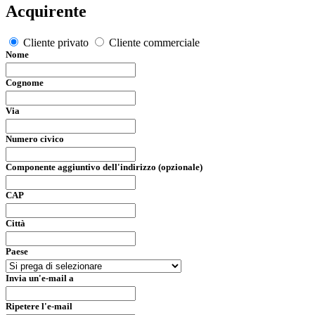
Acquirente
Cliente privato
Cliente commerciale
Nome
Cognome
Via
Numero civico
Componente aggiuntivo dell'indirizzo (opzionale)
CAP
Città
Paese
Invia un'e-mail a
Ripetere l'e-mail