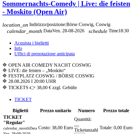
Sommernachts-Comedy | Live: die feisten
- Moskito (Open Air)
location_on
Indirizzo/posizione:
Börse Coswig, Coswig
calendar_month
Data
Ven. 28-08-2026
schedule
Time
18:30
Acquista i biglietti
Info
Uffici di prenotazione anticipata
🔷 OPEN AIR COMEDY NACHT COSWIG
🔷 LIVE: die feisten – „Moskito“
🔷 FESTPLATZ COSWIG / BÖRSE COSWIG
🔷 28.08.2026 I 20:00 UHR
🔷 TICKETS 👉 38,00 € zzgl. Gebühr
TICKET
Biglietti
Prezzo unitario
Numero
Prezzo totale
TICKET
Quantità:
"Regular"
Costo:
38,00 Euro
0,00 Euro
calendar_month
Data
Ticketanzahl
Ven. 28-08-2026