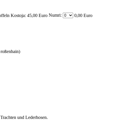
Numri:
offeln
Kostoja:
45,00 Euro
0,00 Euro
Großenhain)
t Trachten und Lederhosen.