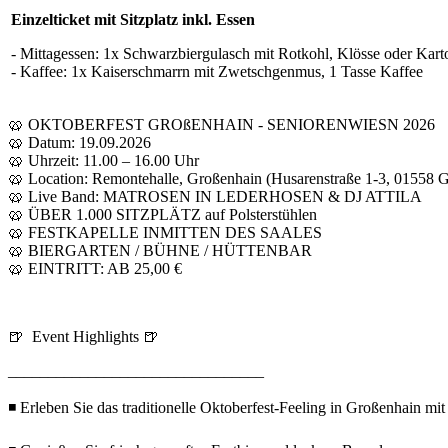
Einzelticket mit Sitzplatz inkl. Essen
- Mittagessen: 1x Schwarzbiergulasch mit Rotkohl, Klösse oder Kart
- Kaffee: 1x Kaiserschmarrn mit Zwetschgenmus, 1 Tasse Kaffee
🥨 OKTOBERFEST GROßENHAIN - SENIORENWIESN 2026
🥨 Datum: 19.09.2026
🥨 Uhrzeit: 11.00 – 16.00 Uhr
🥨 Location: Remontehalle, Großenhain (Husarenstraße 1-3, 01558 
🥨 Live Band: MATROSEN IN LEDERHOSEN & DJ ATTILA
🥨 ÜBER 1.000 SITZPLÄTZ auf Polsterstühlen
🥨 FESTKAPELLE INMITTEN DES SAALES
🥨 BIERGARTEN / BÜHNE / HÜTTENBAR
🥨 EINTRITT: AB 25,00 €
🍺 Event Highlights 🍺
________________________________
◾ Erleben Sie das traditionelle Oktoberfest-Feeling in Großenhain mi