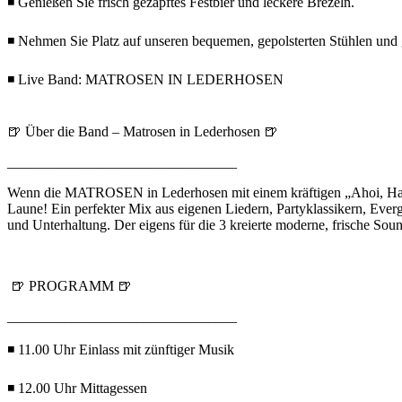
◾ Genießen Sie frisch gezapftes Festbier und leckere Brezeln.
◾ Nehmen Sie Platz auf unseren bequemen, gepolsterten Stühle
◾ Live Band: MATROSEN IN LEDERHOSEN
🍺 Über die Band – Matrosen in Lederhosen 🍺
________________________________
Wenn die MATROSEN in Lederhosen mit einem kräftigen „Ahoi, Hallo 
Laune! Ein perfekter Mix aus eigenen Liedern, Partyklassikern, Ever
und Unterhaltung. Der eigens für die 3 kreierte moderne, frische Soun
🍺 PROGRAMM 🍺
________________________________
◾ 11.00 Uhr Einlass mit zünftiger Musik
◾ 12.00 Uhr Mittagessen