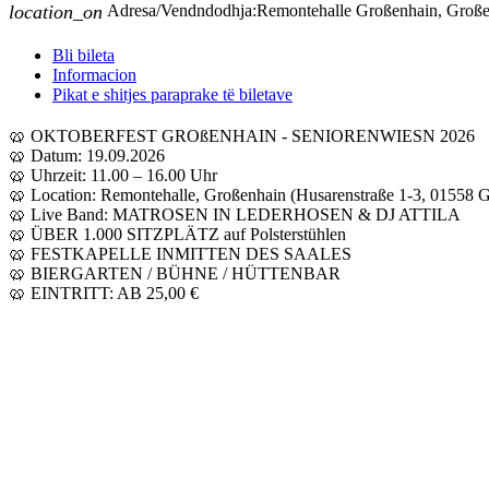
location_on
Adresa/Vendndodhja:
Remontehalle Großenhain, Groß
Bli bileta
Informacion
Pikat e shitjes paraprake të biletave
🥨 OKTOBERFEST GROßENHAIN - SENIORENWIESN 2026
🥨 Datum: 19.09.2026
🥨 Uhrzeit: 11.00 – 16.00 Uhr
🥨 Location: Remontehalle, Großenhain (Husarenstraße 1-3, 01558 
🥨 Live Band: MATROSEN IN LEDERHOSEN & DJ ATTILA
🥨 ÜBER 1.000 SITZPLÄTZ auf Polsterstühlen
🥨 FESTKAPELLE INMITTEN DES SAALES
🥨 BIERGARTEN / BÜHNE / HÜTTENBAR
🥨 EINTRITT: AB 25,00 €