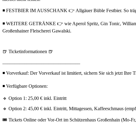
◾ FESTBIER IM AUSSCHANK 👉 Allgäuer Büble Festbier. So trägt un
◾ WEITERE GETRÄNKE 👉 wie Aperol Spritz, Gin Tonic, Williams Birn
Großenhainer Fleischerei Gawalski.
🍺 Ticketinformationen 🍺
________________________________
◾ Vorverkauf: Der Vorverkauf ist limitiert, sichern Sie sich jetzt Ihre T
◾ Verfügbare Optionen:
🔹 Option 1: 25,00 € inkl. Eintritt
🔹 Option 2: 45,00 € inkl. Eintritt, Mittagessen, Kaffeeschmaus (emp
🎟️ Tickets Online oder Vor-Ort im Schützenhaus Großenhain (Mo-Fr