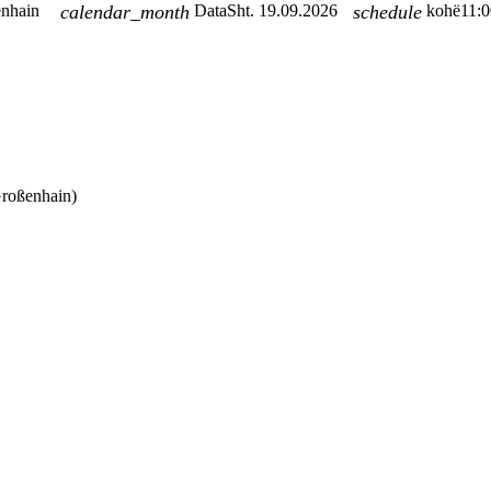
enhain
calendar_month
Data
Sht. 19.09.2026
schedule
kohë
11:0
Großenhain)