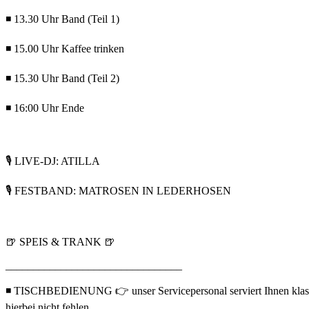
◾ 13.30 Uhr Band (Teil 1)
◾ 15.00 Uhr Kaffee trinken
◾ 15.30 Uhr Band (Teil 2)
◾ 16:00 Uhr Ende
🎙️ LIVE-DJ: ATILLA
🎙️ FESTBAND: MATROSEN IN LEDERHOSEN
🍺 SPEIS & TRANK 🍺
________________________________
◾ TISCHBEDIENUNG 👉 unser Servicepersonal serviert Ihnen klassisch
hierbei nicht fehlen.