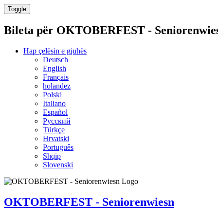
Toggle
Bileta për
OKTOBERFEST - Seniorenwie
Hap çelësin e gjuhës
Deutsch
English
Français
holandez
Polski
Italiano
Español
Русский
Türkçe
Hrvatski
Português
Shqip
Slovenski
OKTOBERFEST - Seniorenwiesn