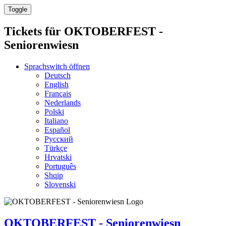
Toggle
Tickets für
OKTOBERFEST -
Seniorenwiesn
Sprachswitch öffnen
Deutsch
English
Français
Nederlands
Polski
Italiano
Español
Русский
Türkçe
Hrvatski
Português
Shqip
Slovenski
OKTOBERFEST - Seniorenwiesn