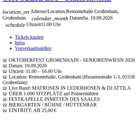
location_on
Adresse/Location:
Remontehalle Großenhain,
Großenhain
calendar_month
Datum
Sa. 19.09.2026
schedule
Uhrzeit
11:00 Uhr
Tickets kaufen
Infos
Vorverkaufsstellen
🥨 OKTOBERFEST GROßENHAIN - SENIORENWIESN 2026
🥨 Datum: 19.09.2026
🥨 Uhrzeit: 11.00 – 16.00 Uhr
🥨 Location: Remontehalle, Großenhain (Husarenstraße 1-3, 01558
Großenhain)
🥨 Live Band: MATROSEN IN LEDERHOSEN & DJ ATTILA
🥨 ÜBER 1.000 SITZPLÄTZ auf Polsterstühlen
🥨 FESTKAPELLE INMITTEN DES SAALES
🥨 BIERGARTEN / BÜHNE / HÜTTENBAR
🥨 EINTRITT: AB 25,00 €