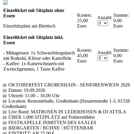
Einzelticket mit Sitzplatz ohne
Kosten:
Essen
Anzahl:
25,00
0,00
Einzelsitzplatz am Biertisch
Euro
Euro
Einzelticket mit Sitzplatz inkl.
Essen
Kosten:
Anzahl:
- Mittagessen: 1x Schwarzbiergulasch
45,00
0,00
mit Rotkohl, Klösse oder Kartoffeln
Euro
Euro
- Kaffee: 1x Kaiserschmarrn mit
Zwetschgenmus, 1 Tasse Kaffee
🥨 OKTOBERFEST GROßENHAIN - SENIORENWIESN 2026
🥨 Datum: 19.09.2026
🥨 Uhrzeit: 11.00 – 16.00 Uhr
🥨 Location: Remontehalle, Großenhain (Husarenstraße 1-3, 01558
Großenhain)
🥨 Live Band: MATROSEN IN LEDERHOSEN & DJ ATTILA
🥨 ÜBER 1.000 SITZPLÄTZ auf Polsterstühlen
🥨 FESTKAPELLE INMITTEN DES SAALES
🥨 BIERGARTEN / BÜHNE / HÜTTENBAR
🥨 EINTRITT: AB 25,00 €