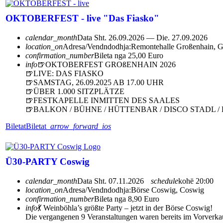
OKTOBERFEST - live "Das Fiasko"
calendar_month
Data
Sht. 26.09.2026 — Die. 27.09.2026
location_on
Adresa/Vendndodhja:
Remontehalle Großenhain, G
confirmation_number
Bileta nga 25,00 Euro
info
🍺OKTOBERFEST GROßENHAIN 2026
🍺LIVE: DAS FIASKO
🍺SAMSTAG, 26.09.2025 AB 17.00 UHR
🍺ÜBER 1.000 SITZPLÄTZE
🍺FESTKAPELLE INMITTEN DES SAALES
🍺BALKON / BÜHNE / HÜTTENBAR / DISCO STADL 
Biletat
Biletat
arrow_forward_ios
Ü30-PARTY Coswig
calendar_month
Data
Sht. 07.11.2026
schedule
kohë
20:00
location_on
Adresa/Vendndodhja:
Börse Coswig, Coswig
confirmation_number
Bileta nga 8,90 Euro
info
💃 Weinböhla’s größte Party – jetzt in der Börse Coswig!
Die vergangenen 9 Veranstaltungen waren bereits im Vorverkau