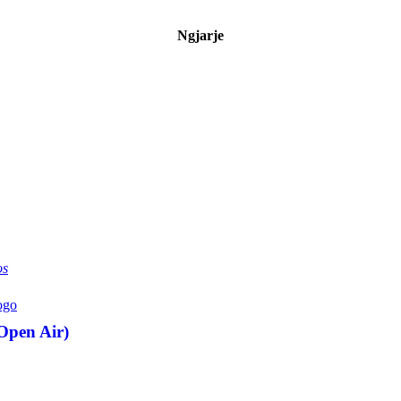
Ngjarje
os
Open Air)