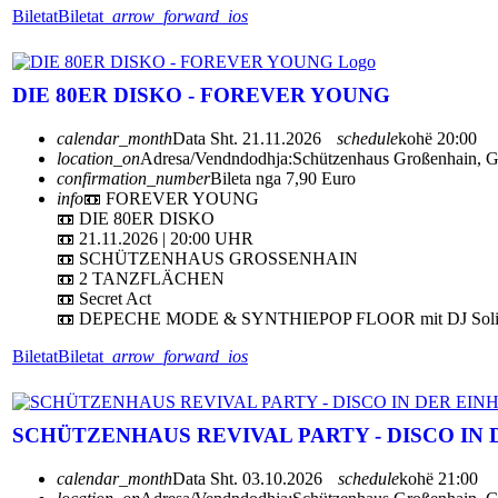
Biletat
Biletat
arrow_forward_ios
DIE 80ER DISKO - FOREVER YOUNG
calendar_month
Data
Sht. 21.11.2026
schedule
kohë
20:00
location_on
Adresa/Vendndodhja:
Schützenhaus Großenhain, G
confirmation_number
Bileta nga 7,90 Euro
info
📼 FOREVER YOUNG
📼 DIE 80ER DISKO
📼 21.11.2026 | 20:00 UHR
📼 SCHÜTZENHAUS GROSSENHAIN
📼 2 TANZFLÄCHEN
📼 Secret Act
📼 DEPECHE MODE & SYNTHIEPOP FLOOR mit DJ Solit
Biletat
Biletat
arrow_forward_ios
SCHÜTZENHAUS REVIVAL PARTY - DISCO IN 
calendar_month
Data
Sht. 03.10.2026
schedule
kohë
21:00