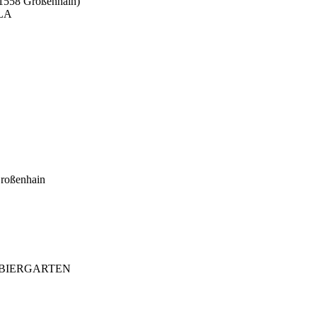
01558 Großenhain)
LA
roßenhain
/ BIERGARTEN