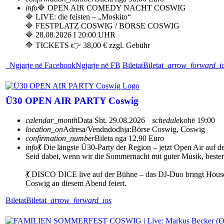
info
🔷 OPEN AIR COMEDY NACHT COSWIG
🔷 LIVE: die feisten – „Moskito“
🔷 FESTPLATZ COSWIG / BÖRSE COSWIG
🔷 28.08.2026 I 20:00 UHR
🔷 TICKETS 👉 38,00 € zzgl. Gebühr
Ngjarje në Facebook
Ngjarje në FB
Biletat
Biletat
arrow_forward_i
Ü30 OPEN AIR PARTY Coswig
calendar_month
Data
Sht. 29.08.2026
schedule
kohë
19:00
location_on
Adresa/Vendndodhja:
Börse Coswig, Coswig
confirmation_number
Bileta nga 12,90 Euro
info
💃 Die längste Ü30-Party der Region – jetzt Open Air auf 
Seid dabei, wenn wir die Sommernacht mit guter Musik, beste
💃 DISCO DICE live auf der Bühne – das DJ-Duo bringt House, 
Coswig an diesem Abend feiert.
Biletat
Biletat
arrow_forward_ios