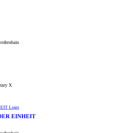
roßenhain
ary X
DER EINHEIT