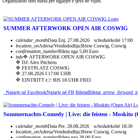
Organizatori shet bileta për ngjarjet e tjera në vijim.
SUMMER AFTERWORK OPEN AIR COSWIG
calendar_month
Data
Enj. 27.08.2026
schedule
kohë
17:00
location_on
Adresa/Vendndodhja:
Börse Coswig, Coswig
confirmation_number
Bileta nga 5,00 Euro
info
🔷 AFTERWORK OPEN AIR COSWIG
🔷 DJ: Alex Pitchens
🔷 FESTPLATZ COSWIG
🔷 27.08.2026 I 17:00 UHR
🔷 EINTRITT 👉 BIS 18 UHR FREI
Ngjarje në Facebook
Ngjarje në FB
Biletat
Biletat
arrow_forward_i
Sommernachts-Comedy | Live: die feisten - Moskito (
calendar_month
Data
Pre. 28.08.2026
schedule
kohë
18:30
location_on
Adresa/Vendndodhja:
Börse Coswig, Coswig
confirmation_number
Bileta nga 38,00 Euro