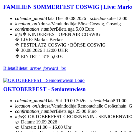
FAMILIEN SOMMERFEST COSWIG | Live: Markus 
calendar_month
Data
Die. 30.08.2026
schedule
kohë
12:00
location_on
Adresa/Vendndodhja:
Börse Coswig, Coswig
confirmation_number
Bileta nga 5,00 Euro
info
🔷 KINDERFEST OPEN AIR COSWIG
🔷 LIVE: Markus Becker
🔷 FESTPLATZ COSWIG / BÖRSE COSWIG
🔷 30.08.2026 I 12:00 UHR
🔷 EINTRITT 👉 5,00 €
Biletat
Biletat
arrow_forward_ios
OKTOBERFEST - Seniorenwiesn
calendar_month
Data
Sht. 19.09.2026
schedule
kohë
11:00
location_on
Adresa/Vendndodhja:
Remontehalle Großenhain, G
confirmation_number
Bileta nga 25,00 Euro
info
🥨 OKTOBERFEST GROßENHAIN - SENIORENWIES
🥨 Datum: 19.09.2026
🥨 Uhrzeit: 11.00 – 16.00 Uhr