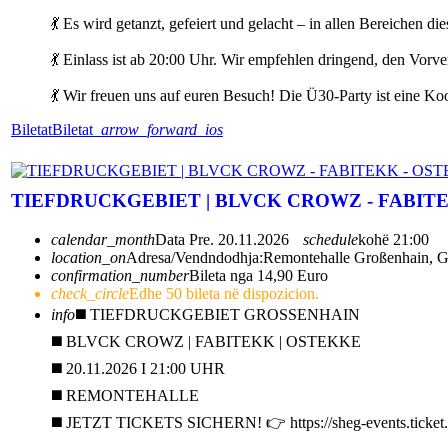
💃 Es wird getanzt, gefeiert und gelacht – in allen Bereichen
💃 Einlass ist ab 20:00 Uhr. Wir empfehlen dringend, den Vor
💃 Wir freuen uns auf euren Besuch! Die Ü30-Party ist eine 
Biletat
Biletat
arrow_forward_ios
TIEFDRUCKGEBIET | BLVCK CROWZ - FABIT
calendar_month
Data
Pre. 20.11.2026
schedule
kohë
21:00
location_on
Adresa/Vendndodhja:
Remontehalle Großenhain, G
confirmation_number
Bileta nga 14,90 Euro
check_circle
Edhe 50 bileta në dispozicion.
info
◼️ TIEFDRUCKGEBIET GROSSENHAIN
◼️ BLVCK CROWZ | FABITEKK | OSTEKKE
◼️ 20.11.2026 I 21:00 UHR
◼️ REMONTEHALLE
◼️ JETZT TICKETS SICHERN! 👉 https://sheg-events.ticket.