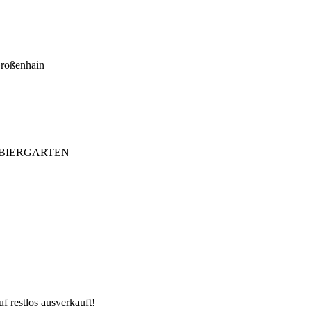
roßenhain
/ BIERGARTEN
f restlos ausverkauft!