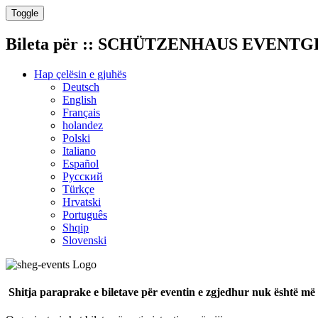
Toggle
Bileta për
:: SCHÜTZENHAUS EVENTGROU
Hap çelësin e gjuhës
Deutsch
English
Français
holandez
Polski
Italiano
Español
Русский
Türkçe
Hrvatski
Português
Shqip
Slovenski
Shitja paraprake e biletave për eventin e zgjedhur nuk është më 