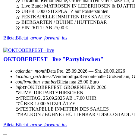
🥨 Location: Remontehalle, Großenhain (Husarenstraße 1-3, 
🥨 Live Band: MATROSEN IN LEDERHOSEN & DJ ATTI
🥨 ÜBER 1.000 SITZPLÄTZ auf Polsterstühlen
🥨 FESTKAPELLE INMITTEN DES SAALES
🥨 BIERGARTEN / BÜHNE / HÜTTENBAR
🥨 EINTRITT: AB 25,00 €
Biletat
Biletat
arrow_forward_ios
OKTOBERFEST - live "Partyhirschen"
calendar_month
Data
Pre. 25.09.2026 — Sht. 26.09.2026
location_on
Adresa/Vendndodhja:
Remontehalle Großenhain, G
confirmation_number
Bileta nga 25,00 Euro
info
🍺OKTOBERFEST GROßENHAIN 2026
🍺LIVE: DIE PARTYHIRSCHEN
🍺FREITAG, 25.09.2025 AB 17.00 UHR
🍺ÜBER 1.000 SITZPLÄTZE
🍺FESTKAPELLE INMITTEN DES SAALES
🍺BALKON / BÜHNE / HÜTTENBAR / DISCO STADL 
Biletat
Biletat
arrow_forward_ios