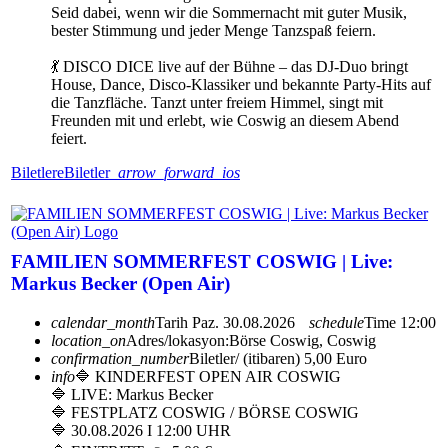
Seid dabei, wenn wir die Sommernacht mit guter Musik,
bester Stimmung und jeder Menge Tanzspaß feiern.
💃 DISCO DICE live auf der Bühne – das DJ-Duo bringt
House, Dance, Disco-Klassiker und bekannte Party-Hits auf
die Tanzfläche. Tanzt unter freiem Himmel, singt mit
Freunden mit und erlebt, wie Coswig an diesem Abend
feiert.
Biletlere
Biletler
arrow_forward_ios
FAMILIEN SOMMERFEST COSWIG | Live:
Markus Becker (Open Air)
calendar_month
Tarih
Paz. 30.08.2026
schedule
Time
12:00
location_on
Adres/lokasyon:
Börse Coswig, Coswig
confirmation_number
Biletler/ (itibaren) 5,00 Euro
info
🔷 KINDERFEST OPEN AIR COSWIG
🔷 LIVE: Markus Becker
🔷 FESTPLATZ COSWIG / BÖRSE COSWIG
🔷 30.08.2026 I 12:00 UHR