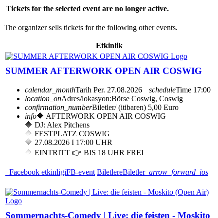
Tickets for the selected event are no longer active.
The organizer sells tickets for the following other events.
Etkinlik
SUMMER AFTERWORK OPEN AIR COSWIG
calendar_month
Tarih
Per. 27.08.2026
schedule
Time
17:00
location_on
Adres/lokasyon:
Börse Coswig, Coswig
confirmation_number
Biletler/ (itibaren) 5,00 Euro
info
🔷 AFTERWORK OPEN AIR COSWIG
🔷 DJ: Alex Pitchens
🔷 FESTPLATZ COSWIG
🔷 27.08.2026 I 17:00 UHR
🔷 EINTRITT 👉 BIS 18 UHR FREI
Facebook etkinligi
FB-event
Biletlere
Biletler
arrow_forward_ios
Sommernachts-Comedy | Live: die feisten - Moskito