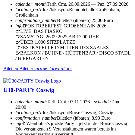
calendar_month
Tarih
Cmt. 26.09.2026 — Paz. 27.09.2026
location_on
Adres/lokasyon:
Remontehalle Großenhain,
Großenhain
confirmation_number
Biletler/ (itibaren) 25,00 Euro
info
🍺OKTOBERFEST GROßENHAIN 2026
🍺LIVE: DAS FIASKO
🍺SAMSTAG, 26.09.2025 AB 17.00 UHR
🍺ÜBER 1.000 SITZPLÄTZE
🍺FESTKAPELLE INMITTEN DES SAALES
🍺BALKON / BÜHNE / HÜTTENBAR / DISCO STADL
/ BIERGARTEN
Biletlere
Biletler
arrow_forward_ios
Ü30-PARTY Coswig
calendar_month
Tarih
Cmt. 07.11.2026
schedule
Time
20:00
location_on
Adres/lokasyon:
Börse Coswig, Coswig
confirmation_number
Biletler/ (itibaren) 8,90 Euro
info
💃 Weinböhla’s größte Party – jetzt in der Börse Coswig!
Die vergangenen 9 Veranstaltungen waren bereits im
Vorverkauf restlos ausverkauft!