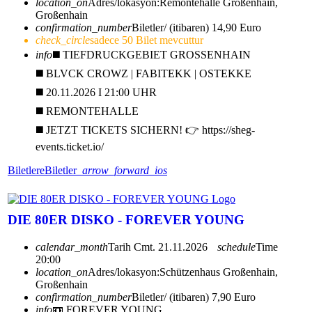
location_on
Adres/lokasyon:
Remontehalle Großenhain,
Großenhain
confirmation_number
Biletler/ (itibaren) 14,90 Euro
check_circle
sadece 50 Bilet mevcuttur
info
◼️ TIEFDRUCKGEBIET GROSSENHAIN
◼️ BLVCK CROWZ | FABITEKK | OSTEKKE
◼️ 20.11.2026 I 21:00 UHR
◼️ REMONTEHALLE
◼️ JETZT TICKETS SICHERN! 👉 https://sheg-
events.ticket.io/
Biletlere
Biletler
arrow_forward_ios
DIE 80ER DISKO - FOREVER YOUNG
calendar_month
Tarih
Cmt. 21.11.2026
schedule
Time
20:00
location_on
Adres/lokasyon:
Schützenhaus Großenhain,
Großenhain
confirmation_number
Biletler/ (itibaren) 7,90 Euro
info
📼 FOREVER YOUNG