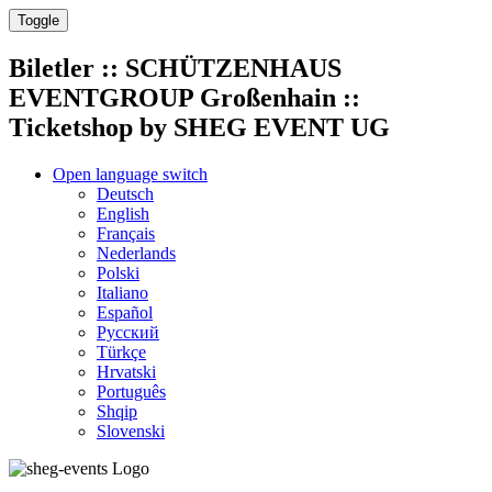
Toggle
Biletler
:: SCHÜTZENHAUS
EVENTGROUP Großenhain ::
Ticketshop by SHEG EVENT UG
Open language switch
Deutsch
English
Français
Nederlands
Polski
Italiano
Español
Русский
Türkçe
Hrvatski
Português
Shqip
Slovenski