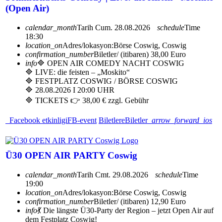
(Open Air)
calendar_month
Tarih
Cum. 28.08.2026
schedule
Time
18:30
location_on
Adres/lokasyon:
Börse Coswig, Coswig
confirmation_number
Biletler/ (itibaren) 38,00 Euro
info
🔷 OPEN AIR COMEDY NACHT COSWIG
🔷 LIVE: die feisten – „Moskito“
🔷 FESTPLATZ COSWIG / BÖRSE COSWIG
🔷 28.08.2026 I 20:00 UHR
🔷 TICKETS 👉 38,00 € zzgl. Gebühr
Facebook etkinligi
FB-event
Biletlere
Biletler
arrow_forward_ios
Ü30 OPEN AIR PARTY Coswig
calendar_month
Tarih
Cmt. 29.08.2026
schedule
Time
19:00
location_on
Adres/lokasyon:
Börse Coswig, Coswig
confirmation_number
Biletler/ (itibaren) 12,90 Euro
info
💃 Die längste Ü30-Party der Region – jetzt Open Air auf
dem Festplatz Coswig!