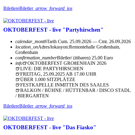
Biletlere
Biletler
arrow_forward_ios
OKTOBERFEST - live "Partyhirschen"
calendar_month
Tarih
Cum. 25.09.2026 — Cmt. 26.09.2026
location_on
Adres/lokasyon:
Remontehalle Großenhain,
Großenhain
confirmation_number
Biletler/ (itibaren) 25,00 Euro
info
🍺OKTOBERFEST GROßENHAIN 2026
🍺LIVE: DIE PARTYHIRSCHEN
🍺FREITAG, 25.09.2025 AB 17.00 UHR
🍺ÜBER 1.000 SITZPLÄTZE
🍺FESTKAPELLE INMITTEN DES SAALES
🍺BALKON / BÜHNE / HÜTTENBAR / DISCO STADL
/ BIERGARTEN
Biletlere
Biletler
arrow_forward_ios
OKTOBERFEST - live "Das Fiasko"