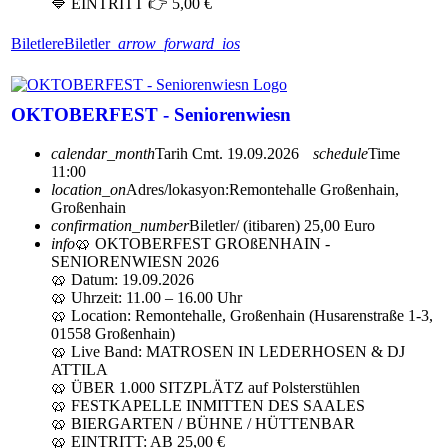
🔷 EINTRITT 👉 5,00 €
Biletlere
Biletler
arrow_forward_ios
OKTOBERFEST - Seniorenwiesn
calendar_month
Tarih
Cmt. 19.09.2026
schedule
Time
11:00
location_on
Adres/lokasyon:
Remontehalle Großenhain,
Großenhain
confirmation_number
Biletler/ (itibaren) 25,00 Euro
info
🥨 OKTOBERFEST GROßENHAIN -
SENIORENWIESN 2026
🥨 Datum: 19.09.2026
🥨 Uhrzeit: 11.00 – 16.00 Uhr
🥨 Location: Remontehalle, Großenhain (Husarenstraße 1-3,
01558 Großenhain)
🥨 Live Band: MATROSEN IN LEDERHOSEN & DJ
ATTILA
🥨 ÜBER 1.000 SITZPLÄTZ auf Polsterstühlen
🥨 FESTKAPELLE INMITTEN DES SAALES
🥨 BIERGARTEN / BÜHNE / HÜTTENBAR
🥨 EINTRITT: AB 25,00 €