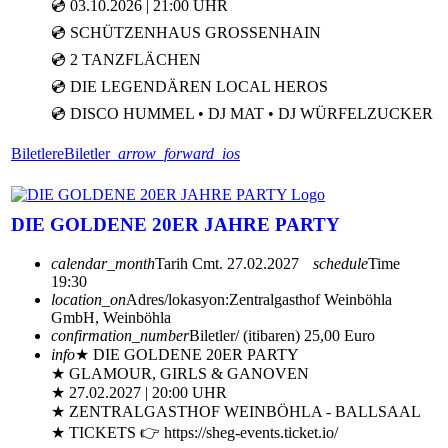
💿 03.10.2026 | 21:00 UHR
💿 SCHÜTZENHAUS GROSSENHAIN
💿 2 TANZFLÄCHEN
💿 DIE LEGENDÄREN LOCAL HEROS
💿 DISCO HUMMEL • DJ MAT • DJ WÜRFELZUCKER
Biletlere
Biletler
arrow_forward_ios
DIE GOLDENE 20ER JAHRE PARTY
calendar_month
Tarih
Cmt. 27.02.2027
schedule
Time
19:30
location_on
Adres/lokasyon:
Zentralgasthof Weinböhla
GmbH, Weinböhla
confirmation_number
Biletler/ (itibaren) 25,00 Euro
info
★ DIE GOLDENE 20ER PARTY
★ GLAMOUR, GIRLS & GANOVEN
★ 27.02.2027 | 20:00 UHR
★ ZENTRALGASTHOF WEINBÖHLA - BALLSAAL
★ TICKETS 👉 https://sheg-events.ticket.io/