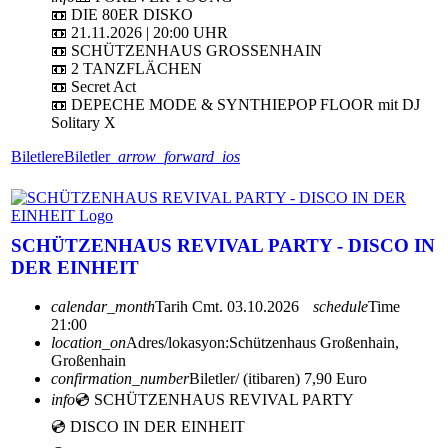
📼 DIE 80ER DISKO
📼 21.11.2026 | 20:00 UHR
📼 SCHÜTZENHAUS GROSSENHAIN
📼 2 TANZFLÄCHEN
📼 Secret Act
📼 DEPECHE MODE & SYNTHIEPOP FLOOR mit DJ
Solitary X
Biletlere
Biletler
arrow_forward_ios
SCHÜTZENHAUS REVIVAL PARTY - DISCO IN
DER EINHEIT
calendar_month
Tarih
Cmt. 03.10.2026
schedule
Time
21:00
location_on
Adres/lokasyon:
Schützenhaus Großenhain,
Großenhain
confirmation_number
Biletler/ (itibaren) 7,90 Euro
info
💿 SCHÜTZENHAUS REVIVAL PARTY
💿 DISCO IN DER EINHEIT