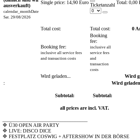
Single price:
14,90 Euro
0,00 
Ticketanzahl
ausverkauft)
calendar_month
Date
Sat. 29/08/2026
Total cost:
Total cost:
0
Ar
Booking
fee:
Booking fee:
inclusive all
inclusive all service fees
service fees
and transaction costs
and
transaction
costs
Wird geladen...
Wird ge
:
Wird geladen.
Subtotal:
Subtotal:
all prices are incl. VAT.
__________________________________
🔷 Ü30 OPEN AIR PARTY
🔷 LIVE: DISCO DICE
🔷 FESTPLATZ COSWIG + AFTERSHOW IN DER BÖRSE