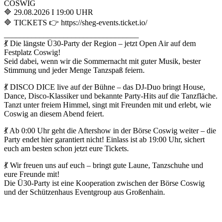
COSWIG
🔷 29.08.2026 I 19:00 UHR
🔷 TICKETS 👉 https://sheg-events.ticket.io/
__________________________________
💃 Die längste Ü30-Party der Region – jetzt Open Air auf dem
Festplatz Coswig!
Seid dabei, wenn wir die Sommernacht mit guter Musik, bester
Stimmung und jeder Menge Tanzspaß feiern.
💃 DISCO DICE live auf der Bühne – das DJ-Duo bringt House,
Dance, Disco-Klassiker und bekannte Party-Hits auf die Tanzfläche.
Tanzt unter freiem Himmel, singt mit Freunden mit und erlebt, wie
Coswig an diesem Abend feiert.
💃 Ab 0:00 Uhr geht die Aftershow in der Börse Coswig weiter – die
Party endet hier garantiert nicht! Einlass ist ab 19:00 Uhr, sichert
euch am besten schon jetzt eure Tickets.
💃 Wir freuen uns auf euch – bringt gute Laune, Tanzschuhe und
eure Freunde mit!
Die Ü30-Party ist eine Kooperation zwischen der Börse Coswig
und der Schützenhaus Eventgroup aus Großenhain.