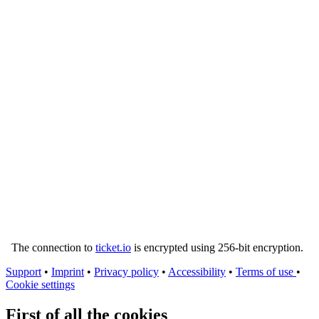
The connection to
ticket.io
is encrypted using 256-bit encryption.
Support
•
Imprint
•
Privacy policy
•
Accessibility
•
Terms of use
•
Cookie settings
First of all the cookies