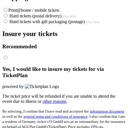
Print@home / mobile tickets
Hard tickets (postal delivery)
plus fees
Hard tickets with gift packaging (postage)
plus fees
Insure your tickets
Recommended
Yes, I would like to insure my tickets for
via
TicketPlan
powered by
The ticket price will be refunded if you are unable to attend the
event due to illness or
other reasons
.
By selecting, I confirm that I have read and accepted the
information document
as well as the
general terms and conditions of insurance
. I also confirm that I am
a resident of Germany. ticket i/O GmbH acts as an intermediary for the insurance
on behalf of AGS Pier GmbH (TicketPlan). Price includes 19% tax.