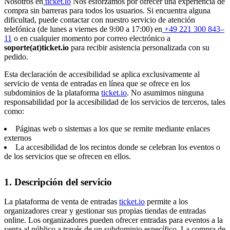
Nosotros en
ticket.io
Nos esforzamos por ofrecer una experiencia de
compra sin barreras para todos los usuarios. Si encuentra alguna
dificultad, puede contactar con nuestro servicio de atención
telefónica (de lunes a viernes de 9:00 a 17:00) en
+49 221 300 843–
11
o en cualquier momento por correo electrónico a
soporte(at)ticket.io
para recibir asistencia personalizada con su
pedido.
Esta declaración de accesibilidad se aplica exclusivamente al
servicio de venta de entradas en línea que se ofrece en los
subdominios de la plataforma
ticket.io
. No asumimos ninguna
responsabilidad por la accesibilidad de los servicios de terceros, tales
como:
Páginas web o sistemas a los que se remite mediante enlaces
externos
La accesibilidad de los recintos donde se celebran los eventos o
de los servicios que se ofrecen en ellos.
1. Descripción del servicio
La plataforma de venta de entradas
ticket.io
permite a los
organizadores crear y gestionar sus propias tiendas de entradas
online. Los organizadores pueden ofrecer entradas para eventos a la
venta al público a través de un subdominio específico. La compra de