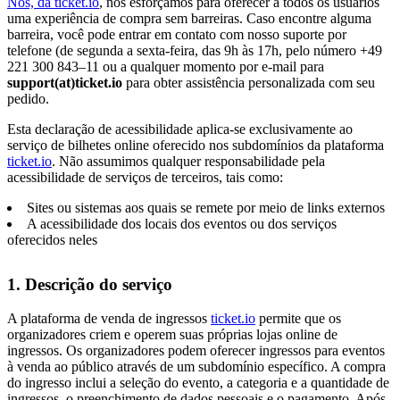
Nós, da
ticket.io
, nos esforçamos para oferecer a todos os usuários
uma experiência de compra sem barreiras. Caso encontre alguma
barreira, você pode entrar em contato com nosso suporte por
telefone (de segunda a sexta-feira, das 9h às 17h, pelo número +49
221 300 843–11 ou a qualquer momento por e-mail para
support(at)ticket.io
para obter assistência personalizada com seu
pedido.
Esta declaração de acessibilidade aplica-se exclusivamente ao
serviço de bilhetes online oferecido nos subdomínios da plataforma
ticket.io
. Não assumimos qualquer responsabilidade pela
acessibilidade de serviços de terceiros, tais como:
Sites ou sistemas aos quais se remete por meio de links externos
A acessibilidade dos locais dos eventos ou dos serviços
oferecidos neles
1. Descrição do serviço
A plataforma de venda de ingressos
ticket.io
permite que os
organizadores criem e operem suas próprias lojas online de
ingressos. Os organizadores podem oferecer ingressos para eventos
à venda ao público através de um subdomínio específico. A compra
do ingresso inclui a seleção do evento, a categoria e a quantidade de
ingressos, o preenchimento de dados pessoais e o pagamento. Após