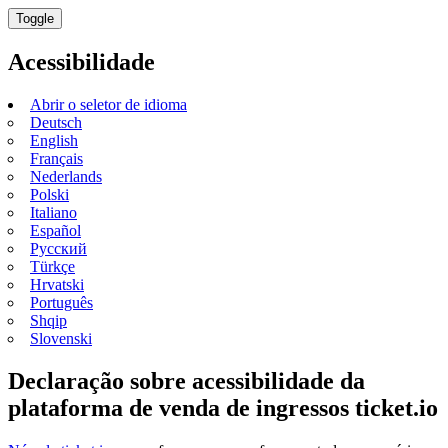
Toggle
Acessibilidade
Abrir o seletor de idioma
Deutsch
English
Français
Nederlands
Polski
Italiano
Español
Русский
Türkçe
Hrvatski
Português
Shqip
Slovenski
Declaração sobre acessibilidade da
plataforma de venda de ingressos ticket.io