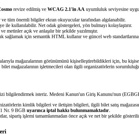
 Cosmo
revize edilmiş ve
WCAG 2.1'in AA
uyumluluk seviyesine uygun
r ve tüm önemli bilgiler ekran okuyucular tarafından algılanabilir.
le kullanılabilir. Net odak göstergeleri, yön bulmayı kolaylaştırır.
e metinler açık ve anlaşılır bir şekilde yazılmıştır.
uk sağlamak için semantik HTML kullanır ve güncel web standartların
larıyla mağazalarının görünümünü kişiselleştirebildikleri için, bu kişisel
bilet mağazalarının işletmecileri olan ilgili organizatörlerin sorumluluğ
a sizi bilgilendirmek isteriz. Medeni Kanun'un Giriş Kanunu'nun (EGBGB
nizatörlerin kimlik bilgileri ve iletişim bilgileri, ilgili bilet satış mağaza
tz 1 Nr. 9 BGB
uyarınca iptal hakkı bulunmamaktadır
.
tlar, sipariş işlemi tamamlanmadan önce açık ve net bir şekilde gösterili
eri