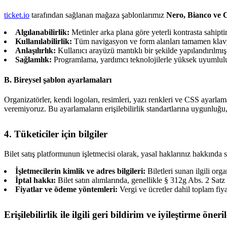
ticket.io
tarafından sağlanan mağaza şablonlarımız
Nero, Bianco ve
Algılanabilirlik:
Metinler arka plana göre yeterli kontrasta sahipti
Kullanılabilirlik:
Tüm navigasyon ve form alanları tamamen klavye i
Anlaşılırlık:
Kullanıcı arayüzü mantıklı bir şekilde yapılandırılmış v
Sağlamlık:
Programlama, yardımcı teknolojilerle yüksek uyumlul
B. Bireysel şablon ayarlamaları
Organizatörler, kendi logoları, resimleri, yazı renkleri ve CSS ayarlama
veremiyoruz. Bu ayarlamaların erişilebilirlik standartlarına uygunluğu, 
4. Tüketiciler için bilgiler
Bilet satış platformunun işletmecisi olarak, yasal haklarınız hakkınd
İşletmecilerin kimlik ve adres bilgileri:
Biletleri sunan ilgili orga
İptal hakkı:
Bilet satın alımlarında, genellikle § 312g Abs. 2 Sa
Fiyatlar ve ödeme yöntemleri:
Vergi ve ücretler dahil toplam fiya
Erişilebilirlik ile ilgili geri bildirim ve iyileştirme öneril