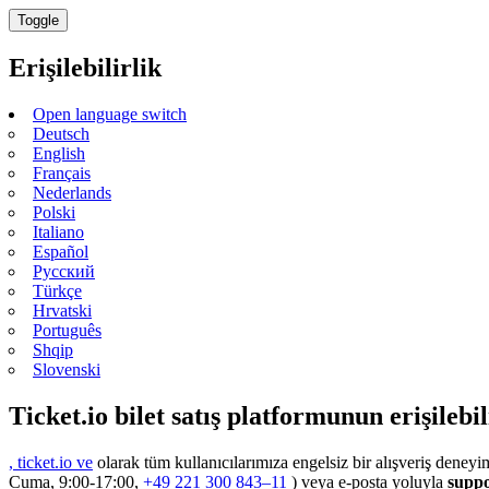
Toggle
Erişilebilirlik
Open language switch
Deutsch
English
Français
Nederlands
Polski
Italiano
Español
Русский
Türkçe
Hrvatski
Português
Shqip
Slovenski
Ticket.io bilet satış platformunun erişilebi
, ticket.io ve
olarak tüm kullanıcılarımıza engelsiz bir alışveriş deneyimi
Cuma, 9:00-17:00,
+49 221 300 843–11
) veya e-posta yoluyla
suppo