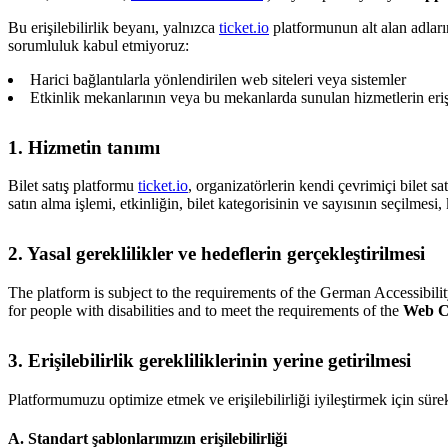
Bu erişilebilirlik beyanı, yalnızca
ticket.io
platformunun alt alan adların
sorumluluk kabul etmiyoruz:
Harici bağlantılarla yönlendirilen web siteleri veya sistemler
Etkinlik mekanlarının veya bu mekanlarda sunulan hizmetlerin erişil
1. Hizmetin tanımı
Bilet satış platformu
ticket.io
, organizatörlerin kendi çevrimiçi bilet sat
satın alma işlemi, etkinliğin, bilet kategorisinin ve sayısının seçilmesi, 
2. Yasal gereklilikler ve hedeflerin gerçekleştirilmesi
The platform is subject to the requirements of the German Accessibi
for people with disabilities and to meet the requirements of the
Web Co
3. Erişilebilirlik gerekliliklerinin yerine getirilmesi
Platformumuzu optimize etmek ve erişilebilirliği iyileştirmek için sürek
A. Standart şablonlarımızın erişilebilirliği