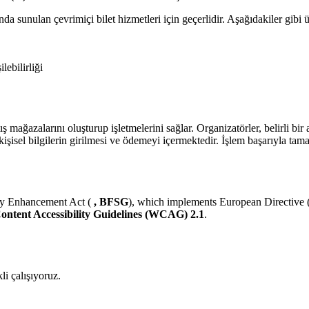
da sunulan çevrimiçi bilet hizmetleri için geçerlidir. Aşağıdakiler gibi 
ebilirliği
ış mağazalarını oluşturup işletmelerini sağlar. Organizatörler, belirli bir a
kişisel bilgilerin girilmesi ve ödemeyi içermektedir. İşlem başarıyla tamaml
lity Enhancement Act (
, BFSG
), which implements European Directive (
ntent Accessibility Guidelines (WCAG) 2.1
.
li çalışıyoruz.