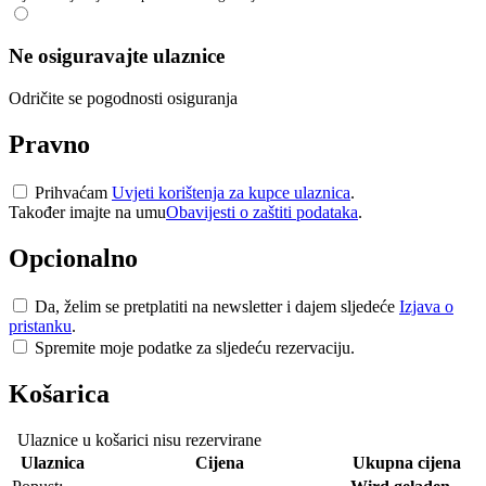
Ne osiguravajte ulaznice
Odričite se pogodnosti osiguranja
Pravno
Prihvaćam
Uvjeti korištenja za kupce ulaznica
.
Također imajte na umu
Obavijesti o zaštiti podataka
.
Opcionalno
Da, želim se pretplatiti na newsletter i dajem sljedeće
Izjava o
pristanku
.
Spremite moje podatke za sljedeću rezervaciju.
Košarica
Ulaznice u košarici nisu rezervirane
Ulaznica
Cijena
Ukupna cijena