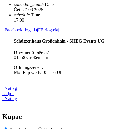
calendar_month
Date
Čet. 27.08.2026
schedule
Time
17:00
Facebook događaj
FB događaj
Schützenhaus Großenhain - SHEG Events UG
Dresdner Straße 37
01558 Großenhain
Öffnungszeiten:
Mo- Fr jeweils 10 – 16 Uhr
Natrag
Dalje
Natrag
Kupac