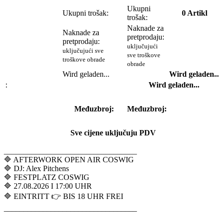
Ukupni
Ukupni trošak:
0
Artikl
trošak:
Naknade za
Naknade za
pretprodaju:
pretprodaju:
uključujući
uključujući sve
sve troškove
troškove obrade
obrade
Wird geladen...
Wird geladen..
:
Wird geladen...
Međuzbroj:
Međuzbroj:
Sve cijene uključuju PDV
__________________________________
🔷 AFTERWORK OPEN AIR COSWIG
🔷 DJ: Alex Pitchens
🔷 FESTPLATZ COSWIG
🔷 27.08.2026 I 17:00 UHR
🔷 EINTRITT 👉 BIS 18 UHR FREI
__________________________________