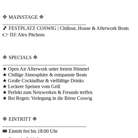
🔷 MAINSTAGE 🔷
__________________________________
🎵 FESTPLATZ COSWIG | Chillout, House & Afterwork Beats
👉 DJ: Alex Pitchens
🔷 SPECIALS 🔷
__________________________________
★ Open Air Afterwork unter freiem Himmel
★ Chillige Atmosphäre & entspannte Beats
★ Große Cocktailbar & vielfältige Drinks
★ Leckere Speisen vom Grill
★ Perfekt zum Netzwerken & Freunde treffen
★ Bei Regen: Verlegung in die Börse Coswig
🔷 EINTRITT 🔷
__________________________________
🎟 Eintritt frei bis 18:00 Uhr