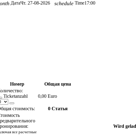
onth
Дата
Чт. 27-08-2026
schedule
Time
17:00
Номер
Общая цена
оличество:
Ticketanzahl
0,00 Euro
бщая стоимость:
0
Статья
тоимость
редварительного
ронирования:
Wird gelad
ключая все расчетные