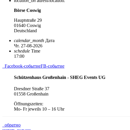
location_on
adress/location:
Börse Coswig
Hauptstraße 29
01640 Coswig
Deutschland
calendar_month
Дата
Чт. 27-08-2026
schedule
Time
17:00
Facebook-событие
FB-событие
Schützenhaus Großenhain - SHEG Events UG
Dresdner Straße 37
01558 Großenhain
Öffnungszeiten:
Mo- Fr jeweils 10 – 16 Uhr
обратно