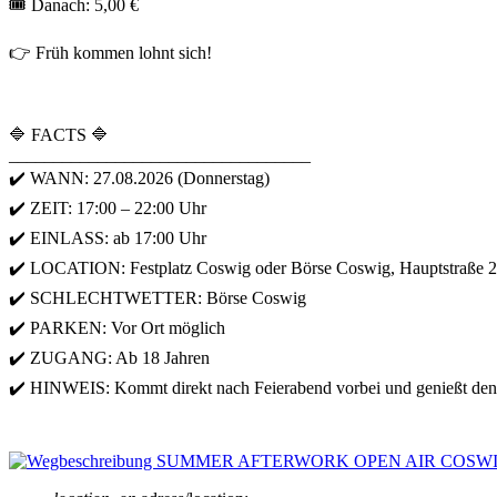
🎟 Danach: 5,00 €
👉 Früh kommen lohnt sich!
🔷 FACTS 🔷
__________________________________
✔️ WANN: 27.08.2026 (Donnerstag)
✔️ ZEIT: 17:00 – 22:00 Uhr
✔️ EINLASS: ab 17:00 Uhr
✔️ LOCATION: Festplatz Coswig oder Börse Coswig, Hauptstraße 
✔️ SCHLECHTWETTER: Börse Coswig
✔️ PARKEN: Vor Ort möglich
✔️ ZUGANG: Ab 18 Jahren
✔️ HINWEIS: Kommt direkt nach Feierabend vorbei und genießt den