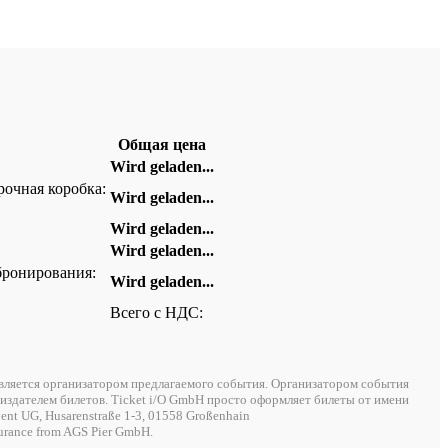
Общая цена
Wird geladen...
рочная коробка:
Wird geladen...
Wird geladen...
Wird geladen...
бронирования:
Wird geladen...
Всего с НДС:
является организатором предлагаемого события. Организатором события
я издателем билетов. Ticket i/O GmbH просто оформляет билеты от имени
nt UG, Husarenstraße 1-3, 01558 Großenhain
nsurance from AGS Pier GmbH.