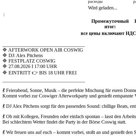
расходы
р
Wird geladen...
:
Промежуточный
итог:
все цены включают НД
__________________________________
🔷 AFTERWORK OPEN AIR COSWIG
🔷 DJ: Alex Pitchens
🔷 FESTPLATZ COSWIG
🔷 27.08.2026 I 17:00 UHR
🔷 EINTRITT 👉 BIS 18 UHR FREI
__________________________________
💃 Feierabend, Sonne, Musik – die perfekte Mischung für euren Donne
Kommt vorbei zur Coswiger Afterworkparty und genießt entspannte Vi
💃 DJ Alex Pitchens sorgt für den passenden Sound: chillige Beats, e
💃 Ob mit Kollegen, Freunden oder einfach spontan – lasst den Arbeits
Bei schlechtem Wetter findet die Party in der Börse Coswig statt.
💃 Wir freuen uns auf euch – kommt vorbei, stoßt an und genießt de