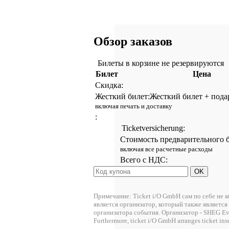
Обзор заказов
Билеты в корзине не резервируются
Билет
Цена
Скидка:
Жесткий билет:
Жесткий билет + пода
включая печать и доставку
:
Ticketversicherung:
Стоимость предварительного 
включая все расчетные расходы
Всего с НДС:
Примечание: Ticket i/O GmbH сам по себе не 
является организатор, который также являетс
организатора события. Организатор - SHEG Eve
Furthermore, ticket i/O GmbH arranges ticket i