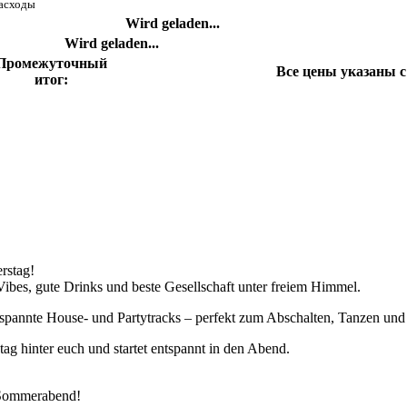
асходы
Wird geladen...
Wird geladen...
Промежуточный
Все цены указаны 
итог:
С
rstag!
bes, gute Drinks und beste Gesellschaft unter freiem Himmel.
ntspannte House- und Partytracks – perfekt zum Abschalten, Tanzen und 
tag hinter euch und startet entspannt in den Abend.
n Sommerabend!