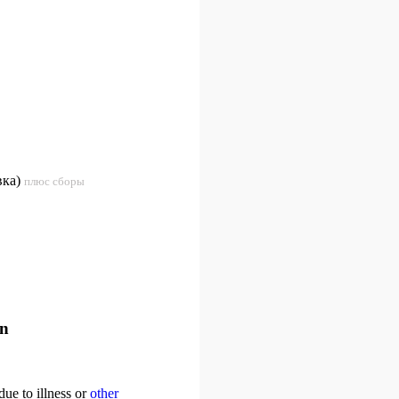
вка)
плюс сборы
an
due to illness or
other