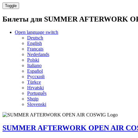
Toggle
Билеты для
SUMMER AFTERWORK OP
Open language switch
Deutsch
English
Français
Nederlands
Polski
Italiano
Español
Русский
Türkçe
Hrvatski
Português
Shqip
Slovenski
SUMMER AFTERWORK OPEN AIR CO