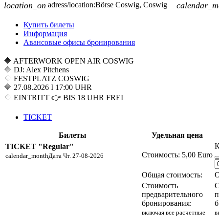
location_on
adress/location:
Börse Coswig, Coswig
calendar_m
Купить билеты
Информация
Авансовые офисы бронирования
🔷 AFTERWORK OPEN AIR COSWIG
🔷 DJ: Alex Pitchens
🔷 FESTPLATZ COSWIG
🔷 27.08.2026 I 17:00 UHR
🔷 EINTRITT 👉 BIS 18 UHR FREI
TICKET
Билеты
Удельная цена
К
TICKET "Regular"
Стоимость:
5,00 Euro
calendar_month
Дата
Чт. 27-08-2026
Общая стоимость:
О
Стоимость
С
предварительного
п
бронирования:
б
включая все расчетные
в