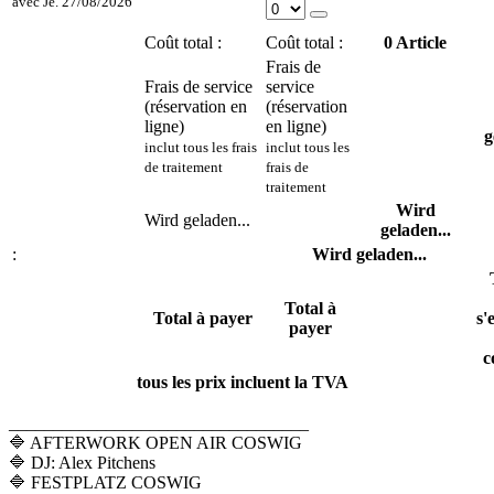
avec
Je. 27/08/2026
Coût total :
Coût total :
0
Article
Frais de
Frais de service
service
(réservation en
(réservation
ligne)
en ligne)
g
inclut tous les frais
inclut tous les
de traitement
frais de
traitement
Wird
Wird geladen...
geladen...
:
Wird geladen...
Total à
Total à payer
s'
payer
c
tous les prix incluent la TVA
__________________________________
🔷 AFTERWORK OPEN AIR COSWIG
🔷 DJ: Alex Pitchens
🔷 FESTPLATZ COSWIG