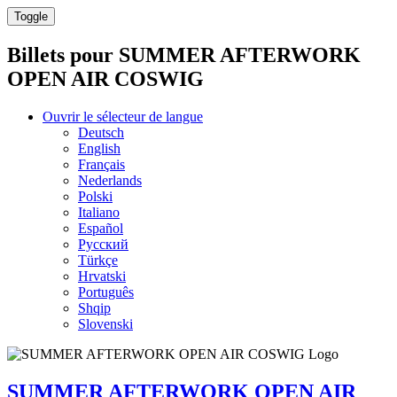
Toggle
Billets pour
SUMMER AFTERWORK
OPEN AIR COSWIG
Ouvrir le sélecteur de langue
Deutsch
English
Français
Nederlands
Polski
Italiano
Español
Русский
Türkçe
Hrvatski
Português
Shqip
Slovenski
SUMMER AFTERWORK OPEN AIR