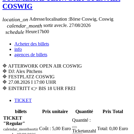
COSWIG
location_on
Adresse/localisation :
Börse Coswig, Coswig
calendar_month
sortir avec
Je. 27/08/2026
schedule
Heure
17h00
Acheter des billets
info
agences de billets
🔷 AFTERWORK OPEN AIR COSWIG
🔷 DJ: Alex Pitchens
🔷 FESTPLATZ COSWIG
🔷 27.08.2026 I 17:00 UHR
🔷 EINTRITT 👉 BIS 18 UHR FREI
TICKET
billets
Prix unitaire
Quantité
Prix Total
TICKET
Quantité :
"Regular"
Coût :
5,00 Euro
0,00 Euro
calendar_month
sortir
Ticketanzahl