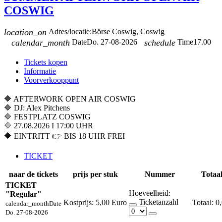
COSWIG
location_on
Adres/locatie:
Börse Coswig, Coswig
calendar_month
Date
Do. 27-08-2026
schedule
Time
17.00
Tickets kopen
Informatie
Voorverkooppunt
🔷 AFTERWORK OPEN AIR COSWIG
🔷 DJ: Alex Pitchens
🔷 FESTPLATZ COSWIG
🔷 27.08.2026 I 17:00 UHR
🔷 EINTRITT 👉 BIS 18 UHR FREI
TICKET
naar de tickets
prijs per stuk
Nummer
Totaal
TICKET
Hoeveelheid:
"Regular"
Ticketanzahl
Kostprijs:
5,00 Euro
0
calendar_month
Date
Do. 27-08-2026