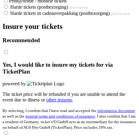
Print@home / mobiele tickets
Harde tickets (postbezorging)
plus kosten
Harde tickets in cadeauverpakking (postbezorging)
plus kosten
Insure your tickets
Recommended
Yes, I would like to insure my tickets for
via
TicketPlan
powered by
The ticket price will be refunded if you are unable to attend the
event due to illness or
other reasons
.
By selecting, I confirm that I have read and accepted the
information document
as well as the
general terms and conditions of insurance
. I also confirm that I am
a resident of Germany. ticket i/O GmbH acts as an intermediary for the insurance
on behalf of AGS Pier GmbH (TicketPlan). Price includes 19% tax.