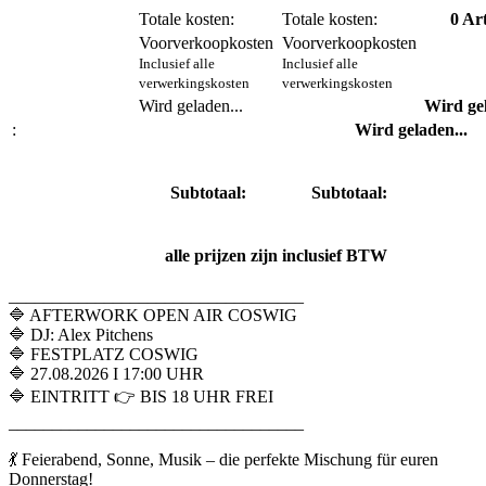
Totale kosten:
Totale kosten:
0
Art
Voorverkoopkosten
Voorverkoopkosten
Inclusief alle
Inclusief alle
verwerkingskosten
verwerkingskosten
Wird geladen...
Wird gel
:
Wird geladen...
Subtotaal:
Subtotaal:
alle prijzen zijn inclusief BTW
__________________________________
🔷 AFTERWORK OPEN AIR COSWIG
🔷 DJ: Alex Pitchens
🔷 FESTPLATZ COSWIG
🔷 27.08.2026 I 17:00 UHR
🔷 EINTRITT 👉 BIS 18 UHR FREI
__________________________________
💃 Feierabend, Sonne, Musik – die perfekte Mischung für euren
Donnerstag!