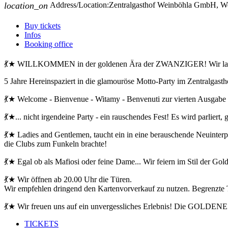
location_on
Address/Location:
Zentralgasthof Weinböhla GmbH, W
Buy tickets
Infos
Booking office
💃★ WILLKOMMEN in der goldenen Ära der ZWANZIGER! Wir l
5 Jahre Hereinspaziert in die glamouröse Motto-Party im Zentralgast
💃★ Welcome - Bienvenue - Witamy - Benvenuti zur vierten Ausg
💃★... nicht irgendeine Party - ein rauschendes Fest! Es wird parliert,
💃★ Ladies and Gentlemen, taucht ein in eine berauschende Neuinterp
die Clubs zum Funkeln brachte!
💃★ Egal ob als Mafiosi oder feine Dame... Wir feiern im Stil der G
💃★ Wir öffnen ab 20.00 Uhr die Türen.
Wir empfehlen dringend den Kartenvorverkauf zu nutzen. Begrenzte 
💃★ Wir freuen uns auf ein unvergessliches Erlebnis! Die GOLDEN
TICKETS