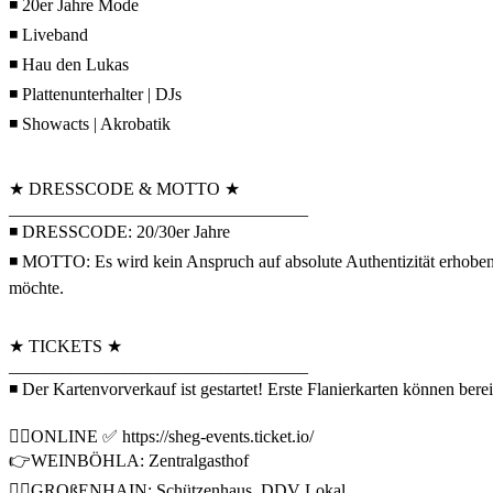
◾ 20er Jahre Mode
◾ Liveband
◾ Hau den Lukas
◾ Plattenunterhalter | DJs
◾ Showacts | Akrobatik
★ DRESSCODE & MOTTO ★
__________________________________
◾ DRESSCODE: 20/30er Jahre
◾ MOTTO: Es wird kein Anspruch auf absolute Authentizität erhoben, s
möchte.
★ TICKETS ★
__________________________________
◾ Der Kartenvorverkauf ist gestartet! Erste Flanierkarten können ber
👉🏼ONLINE ✅ https://sheg-events.ticket.io/
👉WEINBÖHLA: Zentralgasthof
👉🏼GROßENHAIN: Schützenhaus, DDV Lokal