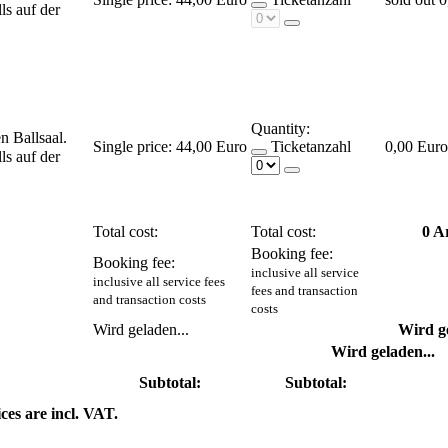
ls auf der
Quantity:
en Ballsaal.
Single price:
44,00 Euro
Ticketanzahl
0,00 Euro
ls auf der
Total cost:
Total cost:
0
Ar
Booking fee:
Booking fee:
inclusive all service
inclusive all service fees
fees and transaction
and transaction costs
costs
Wird geladen...
Wird ge
Wird geladen...
Subtotal:
Subtotal:
ices are incl. VAT.