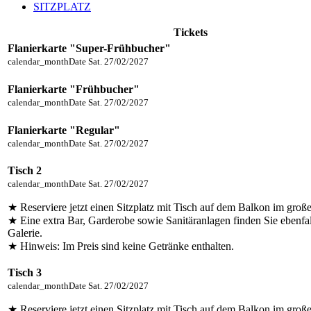
SITZPLATZ
Tickets
Flanierkarte "Super-Frühbucher"
calendar_month
Date
Sat. 27/02/2027
Flanierkarte "Frühbucher"
calendar_month
Date
Sat. 27/02/2027
Flanierkarte "Regular"
calendar_month
Date
Sat. 27/02/2027
Tisch 2
calendar_month
Date
Sat. 27/02/2027
★ Reserviere jetzt einen Sitzplatz mit Tisch auf dem Balkon im groß
★ Eine extra Bar, Garderobe sowie Sanitäranlagen finden Sie ebenfal
Galerie.
★ Hinweis: Im Preis sind keine Getränke enthalten.
Tisch 3
calendar_month
Date
Sat. 27/02/2027
★ Reserviere jetzt einen Sitzplatz mit Tisch auf dem Balkon im groß