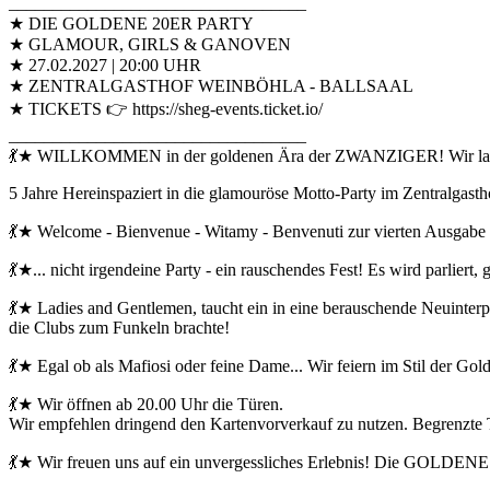
__________________________________
★ DIE GOLDENE 20ER PARTY
★ GLAMOUR, GIRLS & GANOVEN
★ 27.02.2027 | 20:00 UHR
★ ZENTRALGASTHOF WEINBÖHLA - BALLSAAL
★ TICKETS 👉 https://sheg-events.ticket.io/
__________________________________
💃★ WILLKOMMEN in der goldenen Ära der ZWANZIGER! Wir l
5 Jahre Hereinspaziert in die glamouröse Motto-Party im Zentralgast
💃★ Welcome - Bienvenue - Witamy - Benvenuti zur vierten Ausg
💃★... nicht irgendeine Party - ein rauschendes Fest! Es wird parliert,
💃★ Ladies and Gentlemen, taucht ein in eine berauschende Neuinterp
die Clubs zum Funkeln brachte!
💃★ Egal ob als Mafiosi oder feine Dame... Wir feiern im Stil der G
💃★ Wir öffnen ab 20.00 Uhr die Türen.
Wir empfehlen dringend den Kartenvorverkauf zu nutzen. Begrenzte 
💃★ Wir freuen uns auf ein unvergessliches Erlebnis! Die GOLDEN