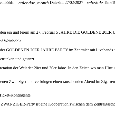
einböhla
calendar_month
Date
Sat. 27/02/2027
schedule
Time
1
aden ein und feiern am 27. Februar 5 JAHRE DIE GOLDENE 20
hof Weinböhla.
abe der GOLDENEN 20ER JAHRE PARTY im Zentraler mit Livebands ★ 
 getrunken und getanzt.
retation der Welt der 20er und 30er Jahre. In den Zeiten wo man Hüte
oldenen Zwanziger und verbringen einen rauschenden Abend im Zigarren
Ticket-Kontingente.
E ZWANZIGER-Party ist eine Kooperation zwischen dem Zentralgastho