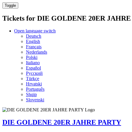
Toggle
Tickets for
DIE GOLDENE 20ER JAHRE
Open language switch
Deutsch
English
Français
Nederlands
Polski
Italiano
Español
Русский
Türkçe
Hrvatski
Português
Shqip
Slovenski
DIE GOLDENE 20ER JAHRE PARTY