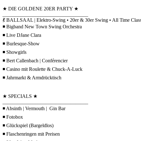
★ DIE GOLDENE 20ER PARTY ★
__________________________________
💃 BALLSAAL | Elektro-Swing • 20er & 30er Swing • All Time Class
◾ Bigband New Town Swing Orchestra
◾ Live DJane Clara
◾ Burlesque-Show
◾ Showgirls
◾ Bert Callenbach | Conférencier
◾ Casino mit Roulette & Chuck-A-Luck
◾ Jahrmarkt & Armdrücktisch
★ SPECIALS ★
__________________________________
◾ Absinth | Vermouth | Gin Bar
◾ Fotobox
◾ Glückspiel (Bargeldlos)
◾ Flaschenringen mit Preisen