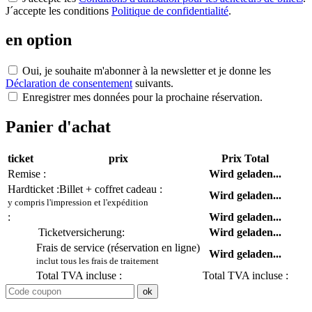
J´accepte les conditions
Politique de confidentialité
.
en option
Oui, je souhaite m'abonner à la newsletter et je donne les
Déclaration de consentement
suivants.
Enregistrer mes données pour la prochaine réservation.
Panier d'achat
ticket
prix
Prix Total
Remise :
Wird geladen...
Hardticket :
Billet + coffret cadeau :
Wird geladen...
y compris l'impression et l'expédition
:
Wird geladen...
Ticketversicherung:
Wird geladen...
Frais de service (réservation en ligne)
Wird geladen...
inclut tous les frais de traitement
Total TVA incluse :
Total TVA incluse :