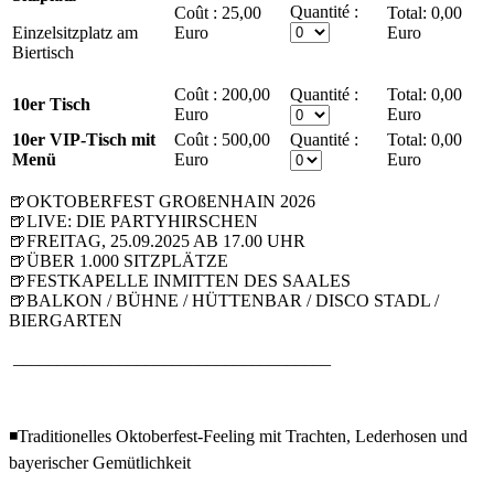
Quantité :
Coût :
25,00
0,00
Einzelsitzplatz am
Euro
Euro
Biertisch
Coût :
200,00
Quantité :
0,00
10er Tisch
Euro
Euro
10er VIP-Tisch mit
Coût :
500,00
Quantité :
0,00
Menü
Euro
Euro
🍺OKTOBERFEST GROßENHAIN 2026
🍺LIVE: DIE PARTYHIRSCHEN
🍺FREITAG, 25.09.2025 AB 17.00 UHR
🍺ÜBER 1.000 SITZPLÄTZE
🍺FESTKAPELLE INMITTEN DES SAALES
🍺BALKON / BÜHNE / HÜTTENBAR / DISCO STADL /
BIERGARTEN
____________________________________
◾Traditionelles Oktoberfest-Feeling mit Trachten, Lederhosen und
bayerischer Gemütlichkeit