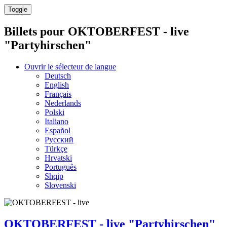
Toggle
Billets pour
OKTOBERFEST - live
"Partyhirschen"
Ouvrir le sélecteur de langue
Deutsch
English
Français
Nederlands
Polski
Italiano
Español
Русский
Türkçe
Hrvatski
Português
Shqip
Slovenski
OKTOBERFEST - live "Partyhirschen"