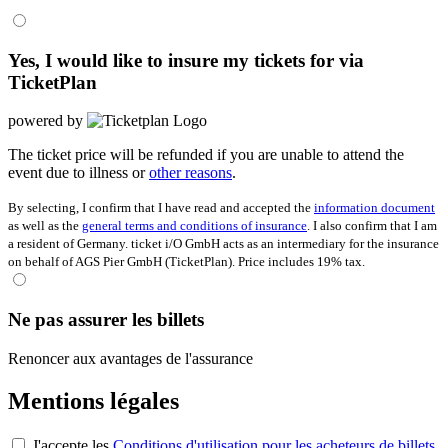
Yes, I would like to insure my tickets for
via
TicketPlan
powered by
The ticket price will be refunded if you are unable to attend the
event due to illness or
other reasons
.
By selecting, I confirm that I have read and accepted the
information document
as well as the
general terms and conditions of insurance
. I also confirm that I am
a resident of Germany. ticket i/O GmbH acts as an intermediary for the insurance
on behalf of AGS Pier GmbH (TicketPlan). Price includes 19% tax.
Ne pas assurer les billets
Renoncer aux avantages de l'assurance
Mentions légales
J'accepte les
Conditions d'utilisation pour les acheteurs de billets
.