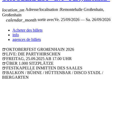
location_on
Adresse/localisation :
Remontehalle Großenhain,
Großenhain
calendar_month
sortir avec
Ve. 25/09/2026 — Sa. 26/09/2026
Acheter des billets
info
agences de billets
🍺OKTOBERFEST GROßENHAIN 2026
🍺LIVE: DIE PARTYHIRSCHEN
🍺FREITAG, 25.09.2025 AB 17.00 UHR
🍺ÜBER 1.000 SITZPLÄTZE
🍺FESTKAPELLE INMITTEN DES SAALES
🍺BALKON / BÜHNE / HÜTTENBAR / DISCO STADL /
BIERGARTEN