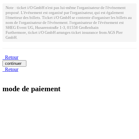
Note : ticket i/O GmbH n'est pas lui-même l'organisateur de l'événement
proposé. L'événement est organisé par l'organisateur, qui est également
l'émetteur des billets. Ticket i/O GmbH se contente d'organiser les billets au
nom de l'organisateur de l'événement. l'organisateur de l'événement est
SHEG Event UG, Husarenstraße 1-3, 01558 Großenhain
Furthermore, ticket i/O GmbH arranges ticket insurance from AGS Pier
GmbH.
Retour
continuer
Retour
mode de paiement