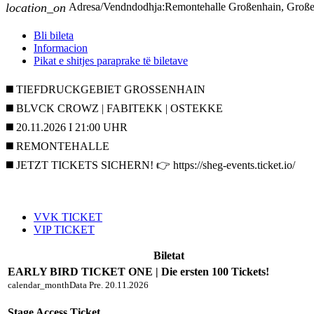
location_on
Adresa/Vendndodhja:
Remontehalle Großenhain, Groß
Bli bileta
Informacion
Pikat e shitjes paraprake të biletave
◼️ TIEFDRUCKGEBIET GROSSENHAIN
◼️ BLVCK CROWZ | FABITEKK | OSTEKKE
◼️ 20.11.2026 I 21:00 UHR
◼️ REMONTEHALLE
◼️ JETZT TICKETS SICHERN! 👉 https://sheg-events.ticket.io/
VVK TICKET
VIP TICKET
Biletat
EARLY BIRD TICKET ONE | Die ersten 100 Tickets!
calendar_month
Data
Pre. 20.11.2026
Stage Access Ticket