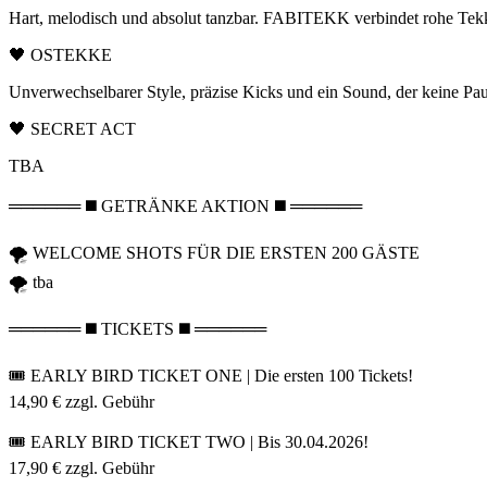
Hart, melodisch und absolut tanzbar. FABITEKK verbindet rohe Tekk
🖤 OSTEKKE
Unverwechselbarer Style, präzise Kicks und ein Sound, der keine Pa
🖤 SECRET ACT
TBA
══════ ◼️ GETRÄNKE AKTION ◼️ ══════
🌪️ WELCOME SHOTS FÜR DIE ERSTEN 200 GÄSTE
🌪️ tba
══════ ◼️ TICKETS ◼️ ══════
🎟️ EARLY BIRD TICKET ONE | Die ersten 100 Tickets!
14,90 € zzgl. Gebühr
🎟️ EARLY BIRD TICKET TWO | Bis 30.04.2026!
17,90 € zzgl. Gebühr