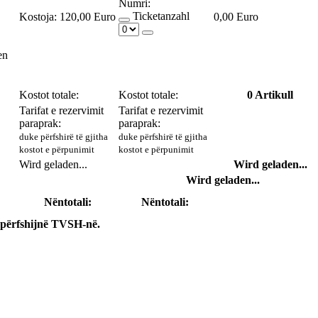
Numri:
Ticketanzahl
Kostoja:
120,00 Euro
0,00 Euro
en
Kostot totale:
Kostot totale:
0
Artikull
Tarifat e rezervimit
Tarifat e rezervimit
paraprak:
paraprak:
duke përfshirë të gjitha
duke përfshirë të gjitha
kostot e përpunimit
kostot e përpunimit
Wird geladen...
Wird geladen...
Wird geladen...
Nëntotali:
Nëntotali:
 përfshijnë TVSH-në.