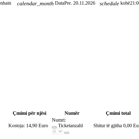
enhain
calendar_month
Data
Pre. 20.11.2026
schedule
kohë
21:0
Çmimi për njësi
Numër
Çmimi total
Numri:
Kostoja:
14,90 Euro
Ticketanzahl
Shitur të gjitha
0,00 Eu