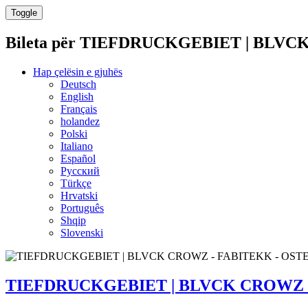
Toggle
Bileta për
TIEFDRUCKGEBIET | BLVCK
Hap çelësin e gjuhës
Deutsch
English
Français
holandez
Polski
Italiano
Español
Русский
Türkçe
Hrvatski
Português
Shqip
Slovenski
TIEFDRUCKGEBIET | BLVCK CROWZ 