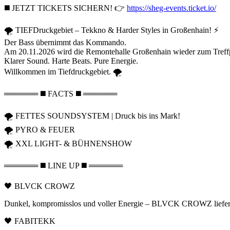
◼️ JETZT TICKETS SICHERN! 👉
https://sheg-events.ticket.io/
🌪️ TIEFDruckgebiet – Tekkno & Harder Styles in Großenhain! ⚡
Der Bass übernimmt das Kommando.
Am 20.11.2026 wird die Remontehalle Großenhain wieder zum Treffpunk
Klarer Sound. Harte Beats. Pure Energie.
Willkommen im Tiefdruckgebiet. 🌪️
══════ ◼️ FACTS ◼️ ══════
🌪️ FETTES SOUNDSYSTEM | Druck bis ins Mark!
🌪️ PYRO & FEUER
🌪️ XXL LIGHT- & BÜHNENSHOW
══════ ◼️ LINE UP ◼️ ══════
🖤 BLVCK CROWZ
Dunkel, kompromisslos und voller Energie – BLVCK CROWZ liefern tr
🖤 FABITEKK