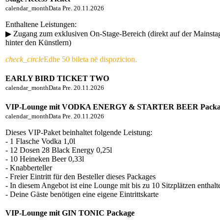
calendar_month
Data
Pre. 20.11.2026
Enthaltene Leistungen:
▶︎ Zugang zum exklusiven On-Stage-Bereich (direkt auf der Mainsta
hinter den Künstlern)
check_circle
Edhe 50 bileta në dispozicion.
EARLY BIRD TICKET TWO
calendar_month
Data
Pre. 20.11.2026
VIP-Lounge mit VODKA ENERGY & STARTER BEER Packa
calendar_month
Data
Pre. 20.11.2026
Dieses VIP-Paket beinhaltet folgende Leistung:
- 1 Flasche Vodka 1,0l
- 12 Dosen 28 Black Energy 0,25l
- 10 Heineken Beer 0,33l
- Knabberteller
- Freier Eintritt für den Besteller dieses Packages
- In diesem Angebot ist eine Lounge mit bis zu 10 Sitzplätzen enthalt
- Deine Gäste benötigen eine eigene Eintrittskarte
VIP-Lounge mit GIN TONIC Package