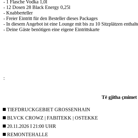
- 1 Flasche Vodka 1,0l
- 12 Dosen 28 Black Energy 0,25l
- Knabberteller
- Freier Eintritt für den Besteller dieses Packages
- In diesem Angebot ist eine Lounge mit bis zu 10 Sitzplätzen enthalt
- Deine Gäste benötigen eine eigene Eintrittskarte
:
Të gjitha çmimet
◼️ TIEFDRUCKGEBIET GROSSENHAIN
◼️ BLVCK CROWZ | FABITEKK | OSTEKKE
◼️ 20.11.2026 I 21:00 UHR
◼️ REMONTEHALLE