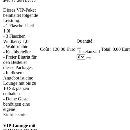
avec
Ve. 20/11/2026
Dieses VIP-Paket
beinhaltet folgende
Leistung:
- 1 Flasche Lilett
1,0l
- 3 Flaschen
Quantité :
Wildberry 1,0l
- Waldfrüchte
Coût :
120,00 Euro
0,00 Eur
Ticketanzahl
- Knabberteller
- Freier Eintritt für
den Besteller
dieses Packages
- In diesem
Angebot ist eine
Lounge mit bis zu
10 Sitzplätzen
enthalten
- Deine Gäste
benötigen eine
eigene
Eintrittskarte
VIP-Lounge mit