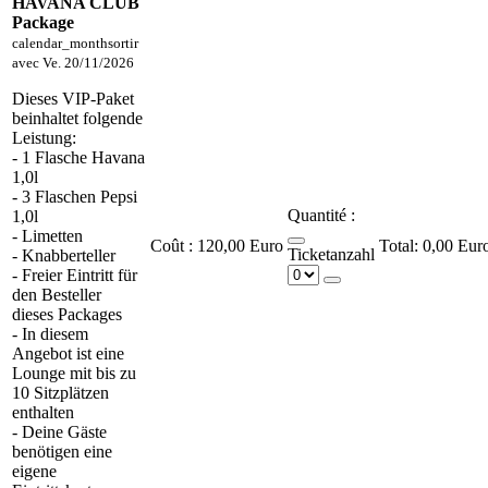
HAVANA CLUB
Package
calendar_month
sortir
avec
Ve. 20/11/2026
Dieses VIP-Paket
beinhaltet folgende
Leistung:
- 1 Flasche Havana
1,0l
- 3 Flaschen Pepsi
Quantité :
1,0l
- Limetten
Coût :
120,00 Euro
0,00 Eur
Ticketanzahl
- Knabberteller
- Freier Eintritt für
den Besteller
dieses Packages
- In diesem
Angebot ist eine
Lounge mit bis zu
10 Sitzplätzen
enthalten
- Deine Gäste
benötigen eine
eigene