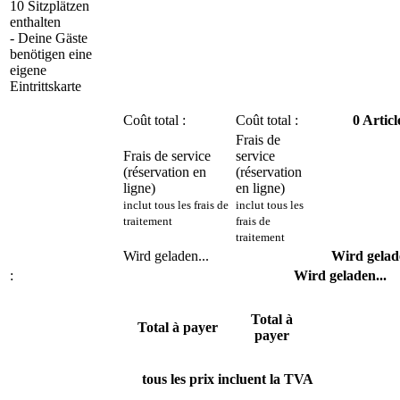
10 Sitzplätzen
enthalten
- Deine Gäste
benötigen eine
eigene
Eintrittskarte
Coût total :
Coût total :
0
Articl
Frais de
Frais de service
service
(réservation en
(réservation
ligne)
en ligne)
inclut tous les frais de
inclut tous les
traitement
frais de
traitement
Wird geladen...
Wird gelade
:
Wird geladen...
Total à
Total à payer
payer
tous les prix incluent la TVA