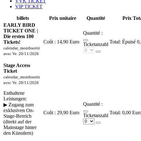
VVK TICKET
VIP TICKET
billets
Prix unitaire
Quantité
Prix Tot
EARLY BIRD
TICKET ONE |
Quantité :
Die ersten 100
Coût :
14,90 Euro
Épuisé
0
Tickets!
Ticketanzahl
calendar_month
sortir
avec
Ve. 20/11/2026
Stage Access
Ticket
calendar_month
sortir
avec
Ve. 20/11/2026
Enthaltene
Leistungen:
Quantité :
▶︎ Zugang zum
exklusiven On-
Coût :
29,90 Euro
0,00 Eur
Ticketanzahl
Stage-Bereich
(direkt auf der
Mainstage hinter
den Künstlern)