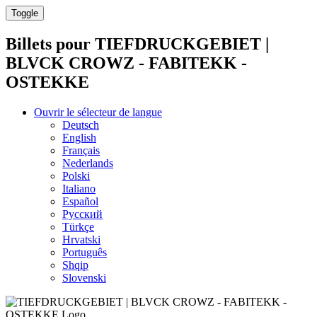
Toggle
Billets pour
TIEFDRUCKGEBIET |
BLVCK CROWZ - FABITEKK -
OSTEKKE
Ouvrir le sélecteur de langue
Deutsch
English
Français
Nederlands
Polski
Italiano
Español
Русский
Türkçe
Hrvatski
Português
Shqip
Slovenski