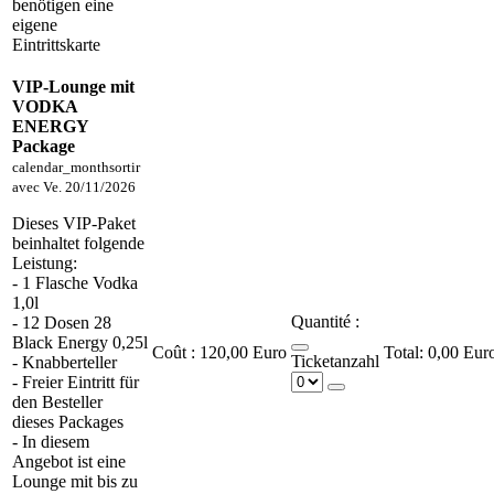
benötigen eine
eigene
Eintrittskarte
VIP-Lounge mit
VODKA
ENERGY
Package
calendar_month
sortir
avec
Ve. 20/11/2026
Dieses VIP-Paket
beinhaltet folgende
Leistung:
- 1 Flasche Vodka
1,0l
Quantité :
- 12 Dosen 28
Black Energy 0,25l
Coût :
120,00 Euro
0,00 Eur
Ticketanzahl
- Knabberteller
- Freier Eintritt für
den Besteller
dieses Packages
- In diesem
Angebot ist eine
Lounge mit bis zu