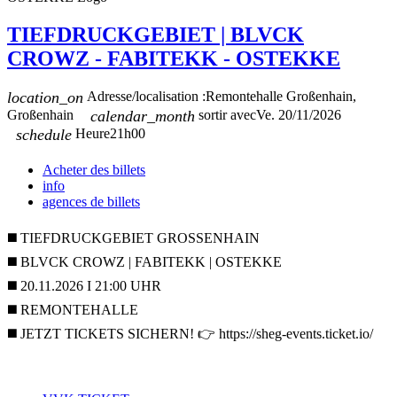
TIEFDRUCKGEBIET | BLVCK
CROWZ - FABITEKK - OSTEKKE
location_on
Adresse/localisation :
Remontehalle Großenhain,
Großenhain
calendar_month
sortir avec
Ve. 20/11/2026
schedule
Heure
21h00
Acheter des billets
info
agences de billets
◼️ TIEFDRUCKGEBIET GROSSENHAIN
◼️ BLVCK CROWZ | FABITEKK | OSTEKKE
◼️ 20.11.2026 I 21:00 UHR
◼️ REMONTEHALLE
◼️ JETZT TICKETS SICHERN! 👉 https://sheg-events.ticket.io/