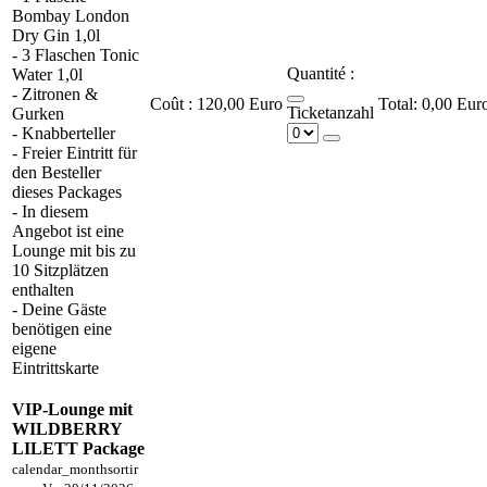
Bombay London
Dry Gin 1,0l
- 3 Flaschen Tonic
Quantité :
Water 1,0l
- Zitronen &
Coût :
120,00 Euro
0,00 Eur
Ticketanzahl
Gurken
- Knabberteller
- Freier Eintritt für
den Besteller
dieses Packages
- In diesem
Angebot ist eine
Lounge mit bis zu
10 Sitzplätzen
enthalten
- Deine Gäste
benötigen eine
eigene
Eintrittskarte
VIP-Lounge mit
WILDBERRY
LILETT Package
calendar_month
sortir