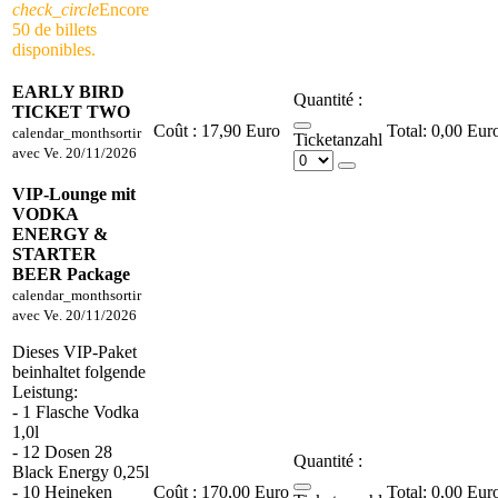
check_circle
Encore
50 de billets
disponibles.
EARLY BIRD
Quantité :
TICKET TWO
Coût :
17,90 Euro
0,00 Eur
calendar_month
sortir
Ticketanzahl
avec
Ve. 20/11/2026
VIP-Lounge mit
VODKA
ENERGY &
STARTER
BEER Package
calendar_month
sortir
avec
Ve. 20/11/2026
Dieses VIP-Paket
beinhaltet folgende
Leistung:
- 1 Flasche Vodka
1,0l
- 12 Dosen 28
Quantité :
Black Energy 0,25l
- 10 Heineken
Coût :
170,00 Euro
0,00 Eur