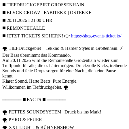
◼️ TIEFDRUCKGEBIET GROSSENHAIN
◼️ BLVCK CROWZ | FABITEKK | OSTEKKE
◼️ 20.11.2026 I 21:00 UHR
◼️ REMONTEHALLE
◼️ JETZT TICKETS SICHERN! 👉
https://sheg-events.ticket.io/
🌪️ TIEFDruckgebiet – Tekkno & Harder Styles in Großenhain! ⚡
Der Bass übernimmt das Kommando.
Am 20.11.2026 wird die Remontehalle Großenhain wieder zum
Treffpunkt für alle, die es härter mögen. Druckvolle Kicks, treibende
Sounds und fette Drops sorgen für eine Nacht, die keine Pause
kennt.
Klarer Sound. Harte Beats. Pure Energie.
Willkommen im Tiefdruckgebiet. 🌪️
══════ ◼️ FACTS ◼️ ══════
🌪️ FETTES SOUNDSYSTEM | Druck bis ins Mark!
🌪️ PYRO & FEUER
🌪️ XXL LIGHT- & BÜHNENSHOW