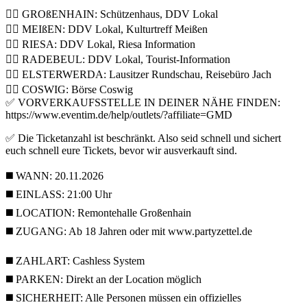
👉🏼 GROßENHAIN: Schützenhaus, DDV Lokal
👉🏼 MEIßEN: DDV Lokal, Kulturtreff Meißen
👉🏼 RIESA: DDV Lokal, Riesa Information
👉🏼 RADEBEUL: DDV Lokal, Tourist-Information
👉🏼 ELSTERWERDA: Lausitzer Rundschau, Reisebüro Jach
👉🏼 COSWIG: Börse Coswig
✅ VORVERKAUFSSTELLE IN DEINER NÄHE FINDEN:
https://www.eventim.de/help/outlets/?affiliate=GMD
✅ Die Ticketanzahl ist beschränkt. Also seid schnell und sichert
euch schnell eure Tickets, bevor wir ausverkauft sind.
◼️ WANN: 20.11.2026
◼️ EINLASS: 21:00 Uhr
◼️ LOCATION: Remontehalle Großenhain
◼️ ZUGANG: Ab 18 Jahren oder mit www.partyzettel.de
◼️ ZAHLART: Cashless System
◼️ PARKEN: Direkt an der Location möglich
◼️ SICHERHEIT: Alle Personen müssen ein offizielles