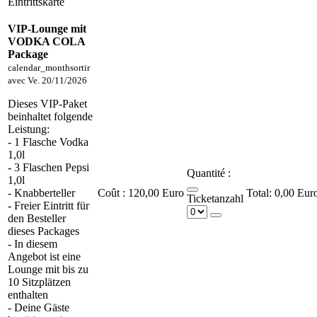
Eintrittskarte
VIP-Lounge mit
VODKA COLA
Package
calendar_month
sortir
avec
Ve. 20/11/2026
Dieses VIP-Paket
beinhaltet folgende
Leistung:
- 1 Flasche Vodka
1,0l
- 3 Flaschen Pepsi
Quantité :
1,0l
- Knabberteller
Coût :
120,00 Euro
0,00 Eur
Ticketanzahl
- Freier Eintritt für
den Besteller
dieses Packages
- In diesem
Angebot ist eine
Lounge mit bis zu
10 Sitzplätzen
enthalten
- Deine Gäste