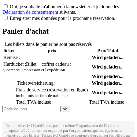
Oui, je souhaite m'abonner à la newsletter et je donne les
Déclaration de consentement
suivants.
Enregistrer mes données pour la prochaine réservation.
Panier d'achat
Les billets dans le panier ne sont pas réservés
ticket
prix
Prix Total
Remise :
Wird geladen...
Hardticket :
Billet + coffret cadeau :
Wird geladen...
y compris l'impression et l'expédition
:
Wird geladen...
Ticketversicherung:
Wird geladen...
Frais de service (réservation en ligne)
Wird geladen...
inclut tous les frais de traitement
Total TVA incluse :
Total TVA incluse :
Note : ticket i/O GmbH n'est pas lui-même l'organisateur de l'événement
proposé. L'événement est organisé par l'organisateur, qui est également
l'émetteur des billets. Ticket i/O GmbH se contente d'organiser les billets au