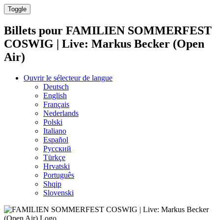
Toggle
Billets pour
FAMILIEN SOMMERFEST
COSWIG | Live: Markus Becker (Open
Air)
Ouvrir le sélecteur de langue
Deutsch
English
Français
Nederlands
Polski
Italiano
Español
Русский
Türkçe
Hrvatski
Português
Shqip
Slovenski