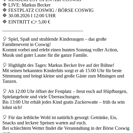
🔷 LIVE: Markus Becker
🔷 FESTPLATZ COSWIG / BÖRSE COSWIG
🔷 30.08.2026 I 12:00 UHR
🔷 EINTRITT 👉 5,00 €
__________________________________
🎈 Spiel, Spaß und strahlende Kinderaugen – das große
Familienevent in Coswig!
Kommt vorbei und erlebt einen bunten Sonntag voller Action,
Musik und guter Laune für die ganze Familie.
🎈 Highlight des Tages: Markus Becker live auf der Bühne!
Mit seinen bekannten Kinderhits sorgt er ab 15:00 Uhr für beste
Stimmung und bringt kleine und große Gäste zum Mitsingen und
Tanzen.
🎈 Ab 12:00 Uhr öffnet der Festplatz – freut euch auf Hüpfburgen,
Spielangebote und viele Überraschungen.
Bis 13:00 Uhr erhält jedes Kind gratis Zuckerwatte – früh da sein
lohnt sich!
🎈 Für das leibliche Wohl ist natürlich gesorgt: Getränke, Eis,
Snacks und leckere Speisen warten auf euch.
Bei schlechtem Wetter findet die Veranstaltung in der Börse Coswig