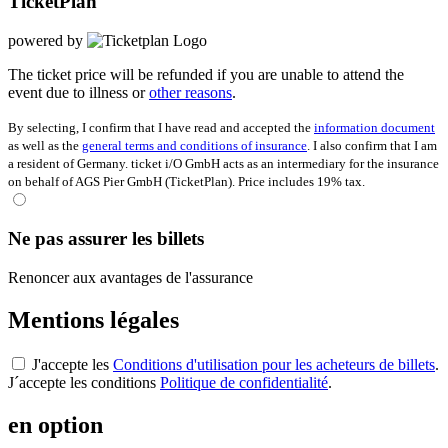
TicketPlan
powered by
The ticket price will be refunded if you are unable to attend the
event due to illness or
other reasons
.
By selecting, I confirm that I have read and accepted the
information document
as well as the
general terms and conditions of insurance
. I also confirm that I am
a resident of Germany. ticket i/O GmbH acts as an intermediary for the insurance
on behalf of AGS Pier GmbH (TicketPlan). Price includes 19% tax.
Ne pas assurer les billets
Renoncer aux avantages de l'assurance
Mentions légales
J'accepte les
Conditions d'utilisation pour les acheteurs de billets
.
J´accepte les conditions
Politique de confidentialité
.
en option