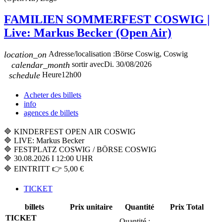
FAMILIEN SOMMERFEST COSWIG |
Live: Markus Becker (Open Air)
location_on
Adresse/localisation :
Börse Coswig, Coswig
calendar_month
sortir avec
Di. 30/08/2026
schedule
Heure
12h00
Acheter des billets
info
agences de billets
🔷 KINDERFEST OPEN AIR COSWIG
🔷 LIVE: Markus Becker
🔷 FESTPLATZ COSWIG / BÖRSE COSWIG
🔷 30.08.2026 I 12:00 UHR
🔷 EINTRITT 👉 5,00 €
TICKET
billets
Prix unitaire
Quantité
Prix Total
TICKET
Quantité :