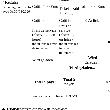
"Regular"
Coût :
5,00 Euro
0,00 Euro
calendar_month
sortir
Ticketanzahl
avec
Di. 30/08/2026
Coût total :
Coût total :
0
Article
Frais de
Frais de service
service
(réservation en
(réservation
ligne)
en ligne)
g
inclut tous les frais
inclut tous les
de traitement
frais de
traitement
Wird
Wird geladen...
geladen...
:
Wird geladen...
Total à
Total à payer
s'
payer
c
tous les prix incluent la TVA
__________________________________
🔷 KINDERFEST OPEN AIR COSWIG