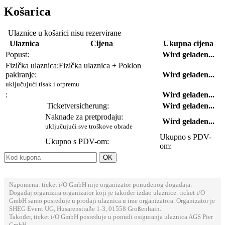
Košarica
Ulaznice u košarici nisu rezervirane
Ulaznica
Cijena
Ukupna cijena
Popust:
Wird geladen...
Fizička ulaznica:
Fizička ulaznica + Poklon
pakiranje:
Wird geladen...
uključujući tisak i otpremu
:
Wird geladen...
Ticketversicherung:
Wird geladen...
Naknade za pretprodaju:
Wird geladen...
uključujući sve troškove obrade
Ukupno s PDV-
Ukupno s PDV-om:
om:
Napomena: ticket i/O GmbH nije organizator ponuđenog događaja.
Događaj organizira organizator koji je također izdao ulaznice. ticket i/O
GmbH samo posreduje u prodaji ulaznica u ime organizatora. Organizator je
SHEG Event UG, Husarenstraße 1-3, 01558 Großenhain.
Također, ticket i/O GmbH posreduje u ponudi osiguranja ulaznica AGS Pier
GmbH.