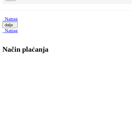
Natrag
dalje
Natrag
Način plaćanja