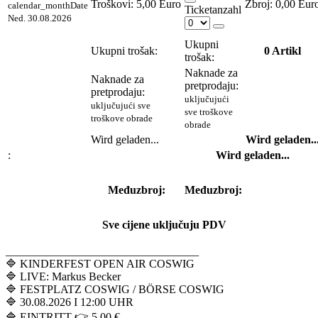
Troškovi:
5,00 Euro
0,00 Eur
calendar_month
Date
Ticketanzahl
Ned. 30.08.2026
Ukupni
Ukupni trošak:
0
Artikl
trošak:
Naknade za
Naknade za
pretprodaju:
pretprodaju:
uključujući
uključujući sve
sve troškove
troškove obrade
obrade
Wird geladen...
Wird geladen..
:
Wird geladen...
Međuzbroj:
Međuzbroj:
Sve cijene uključuju PDV
__________________________________
🔷 KINDERFEST OPEN AIR COSWIG
🔷 LIVE: Markus Becker
🔷 FESTPLATZ COSWIG / BÖRSE COSWIG
🔷 30.08.2026 I 12:00 UHR
🔷 EINTRITT 👉 5,00 €