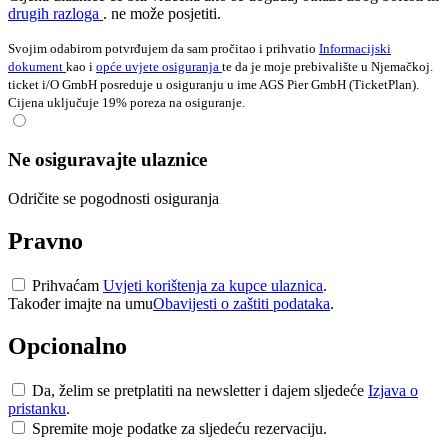
drugih razloga
. ne može posjetiti.
Svojim odabirom potvrđujem da sam pročitao i prihvatio
Informacijski
dokument
kao i
opće uvjete osiguranja
te da je moje prebivalište u Njemačkoj.
ticket i/O GmbH posreduje u osiguranju u ime AGS Pier GmbH (TicketPlan).
Cijena uključuje 19% poreza na osiguranje.
Ne osiguravajte ulaznice
Odričite se pogodnosti osiguranja
Pravno
Prihvaćam
Uvjeti korištenja za kupce ulaznica
.
Također imajte na umu
Obavijesti o zaštiti podataka
.
Opcionalno
Da, želim se pretplatiti na newsletter i dajem sljedeće
Izjava o
pristanku
.
Spremite moje podatke za sljedeću rezervaciju.