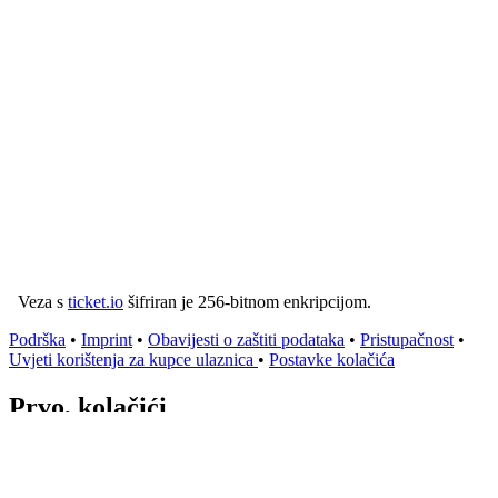
Veza s
ticket.io
šifriran je 256-bitnom enkripcijom.
Podrška
•
Imprint
•
Obavijesti o zaštiti podataka
•
Pristupačnost
•
Uvjeti korištenja za kupce ulaznica
•
Postavke kolačića
Prvo, kolačići
Koristimo kolačiće i druge vanjske usluge na ovoj web stranici.
Klikom na "Odaberi sve" pristajete na obradu svih usluga koje
zahtijevaju pristanak. Svoj odabir možete urediti u bilo kojem