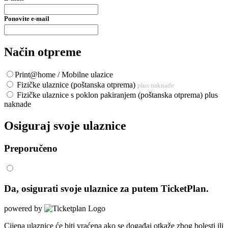
Ponovite e-mail
Način otpreme
Print@home / Mobilne ulazice
Fizičke ulaznice (poštanska otprema)
plus naknade
Fizičke ulaznice s poklon pakiranjem (poštanska otprema) plus
naknade
Osiguraj svoje ulaznice
Preporučeno
Da, osigurati svoje ulaznice za
putem TicketPlan.
powered by
Cijena ulaznice će biti vraćena ako se događaj otkaže zbog bolesti ili