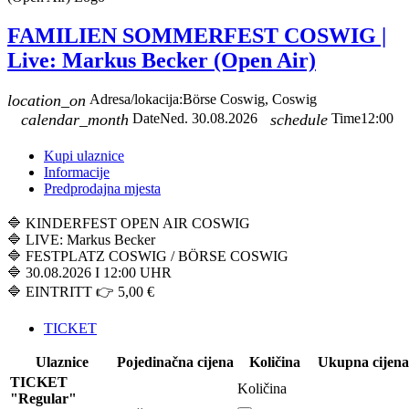
FAMILIEN SOMMERFEST COSWIG |
Live: Markus Becker (Open Air)
location_on
Adresa/lokacija:
Börse Coswig, Coswig
calendar_month
Date
Ned. 30.08.2026
schedule
Time
12:00
Kupi ulaznice
Informacije
Predprodajna mjesta
🔷 KINDERFEST OPEN AIR COSWIG
🔷 LIVE: Markus Becker
🔷 FESTPLATZ COSWIG / BÖRSE COSWIG
🔷 30.08.2026 I 12:00 UHR
🔷 EINTRITT 👉 5,00 €
TICKET
Ulaznice
Pojedinačna cijena
Količina
Ukupna cijena
TICKET
Količina
"Regular"