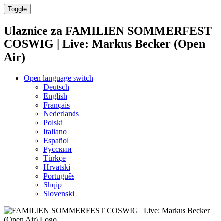
Toggle
Ulaznice za
FAMILIEN SOMMERFEST
COSWIG | Live: Markus Becker (Open
Air)
Open language switch
Deutsch
English
Français
Nederlands
Polski
Italiano
Español
Русский
Türkçe
Hrvatski
Português
Shqip
Slovenski