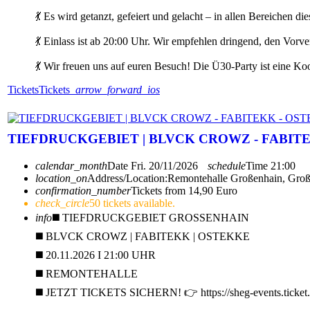
💃 Es wird getanzt, gefeiert und gelacht – in allen Bereichen
💃 Einlass ist ab 20:00 Uhr. Wir empfehlen dringend, den Vor
💃 Wir freuen uns auf euren Besuch! Die Ü30-Party ist eine 
Tickets
Tickets
arrow_forward_ios
TIEFDRUCKGEBIET | BLVCK CROWZ - FABIT
calendar_month
Date
Fri. 20/11/2026
schedule
Time
21:00
location_on
Address/Location:
Remontehalle Großenhain, Gro
confirmation_number
Tickets from 14,90 Euro
check_circle
50 tickets available.
info
◼️ TIEFDRUCKGEBIET GROSSENHAIN
◼️ BLVCK CROWZ | FABITEKK | OSTEKKE
◼️ 20.11.2026 I 21:00 UHR
◼️ REMONTEHALLE
◼️ JETZT TICKETS SICHERN! 👉 https://sheg-events.ticket.