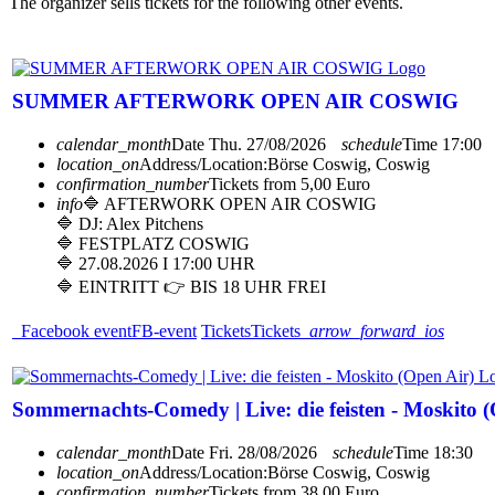
The organizer sells tickets for the following other events.
SUMMER AFTERWORK OPEN AIR COSWIG
calendar_month
Date
Thu. 27/08/2026
schedule
Time
17:00
location_on
Address/Location:
Börse Coswig, Coswig
confirmation_number
Tickets from 5,00 Euro
info
🔷 AFTERWORK OPEN AIR COSWIG
🔷 DJ: Alex Pitchens
🔷 FESTPLATZ COSWIG
🔷 27.08.2026 I 17:00 UHR
🔷 EINTRITT 👉 BIS 18 UHR FREI
Facebook event
FB-event
Tickets
Tickets
arrow_forward_ios
Sommernachts-Comedy | Live: die feisten - Moskito (
calendar_month
Date
Fri. 28/08/2026
schedule
Time
18:30
location_on
Address/Location:
Börse Coswig, Coswig
confirmation_number
Tickets from 38,00 Euro