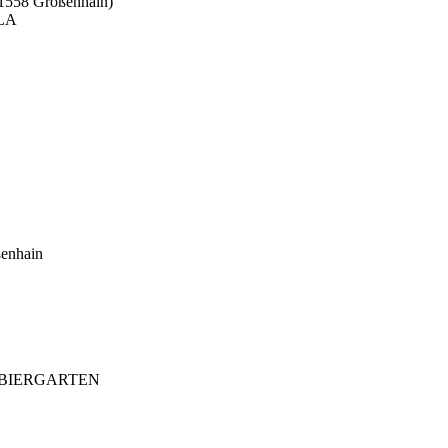
01558 Großenhain)
LA
ßenhain
/ BIERGARTEN