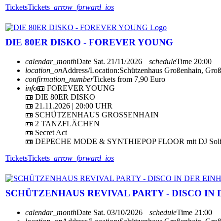
Tickets
Tickets
arrow_forward_ios
DIE 80ER DISKO - FOREVER YOUNG
calendar_month
Date
Sat. 21/11/2026
schedule
Time
20:00
location_on
Address/Location:
Schützenhaus Großenhain, Gro
confirmation_number
Tickets from 7,90 Euro
info
📼 FOREVER YOUNG
📼 DIE 80ER DISKO
📼 21.11.2026 | 20:00 UHR
📼 SCHÜTZENHAUS GROSSENHAIN
📼 2 TANZFLÄCHEN
📼 Secret Act
📼 DEPECHE MODE & SYNTHIEPOP FLOOR mit DJ Solit
Tickets
Tickets
arrow_forward_ios
SCHÜTZENHAUS REVIVAL PARTY - DISCO IN 
calendar_month
Date
Sat. 03/10/2026
schedule
Time
21:00