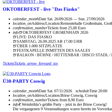
OKTOBERFEST - live "Das Fiasko"
calendar_month
Date
Sat. 26/09/2026 — Sun. 27/09/2026
location_on
Address/Location:
Remontehalle Großenhain, Gro
confirmation_number
Tickets from 25,00 Euro
info
🍺OKTOBERFEST GROßENHAIN 2026
🍺LIVE: DAS FIASKO
🍺SAMSTAG, 26.09.2025 AB 17.00 UHR
🍺ÜBER 1.000 SITZPLÄTZE
🍺FESTKAPELLE INMITTEN DES SAALES
🍺BALKON / BÜHNE / HÜTTENBAR / DISCO STADL 
Tickets
Tickets
arrow_forward_ios
Ü30-PARTY Coswig
calendar_month
Date
Sat. 07/11/2026
schedule
Time
20:00
location_on
Address/Location:
Börse Coswig, Coswig
confirmation_number
Tickets from 8,90 Euro
info
💃 Weinböhla’s größte Party – jetzt in der Börse Coswig!
Die vergangenen 9 Veranstaltungen waren bereits im Vorverkau