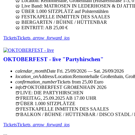
🥨 Location: Remontehalle, Großenhain (Husarenstraße 1-3, 
🥨 Live Band: MATROSEN IN LEDERHOSEN & DJ ATTI
🥨 ÜBER 1.000 SITZPLÄTZ auf Polsterstühlen
🥨 FESTKAPELLE INMITTEN DES SAALES
🥨 BIERGARTEN / BÜHNE / HÜTTENBAR
🥨 EINTRITT: AB 25,00 €
Tickets
Tickets
arrow_forward_ios
OKTOBERFEST - live "Partyhirschen"
calendar_month
Date
Fri. 25/09/2026 — Sat. 26/09/2026
location_on
Address/Location:
Remontehalle Großenhain, Gro
confirmation_number
Tickets from 25,00 Euro
info
🍺OKTOBERFEST GROßENHAIN 2026
🍺LIVE: DIE PARTYHIRSCHEN
🍺FREITAG, 25.09.2025 AB 17.00 UHR
🍺ÜBER 1.000 SITZPLÄTZE
🍺FESTKAPELLE INMITTEN DES SAALES
🍺BALKON / BÜHNE / HÜTTENBAR / DISCO STADL 
Tickets
Tickets
arrow_forward_ios