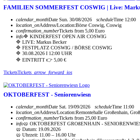
FAMILIEN SOMMERFEST COSWIG | Live: Markus 
calendar_month
Date
Sun. 30/08/2026
schedule
Time
12:00
location_on
Address/Location:
Börse Coswig, Coswig
confirmation_number
Tickets from 5,00 Euro
info
🔷 KINDERFEST OPEN AIR COSWIG
🔷 LIVE: Markus Becker
🔷 FESTPLATZ COSWIG / BÖRSE COSWIG
🔷 30.08.2026 I 12:00 UHR
🔷 EINTRITT 👉 5,00 €
Tickets
Tickets
arrow_forward_ios
OKTOBERFEST - Seniorenwiesn
calendar_month
Date
Sat. 19/09/2026
schedule
Time
11:00
location_on
Address/Location:
Remontehalle Großenhain, Gro
confirmation_number
Tickets from 25,00 Euro
info
🥨 OKTOBERFEST GROßENHAIN - SENIORENWIES
🥨 Datum: 19.09.2026
🥨 Uhrzeit: 11.00 – 16.00 Uhr