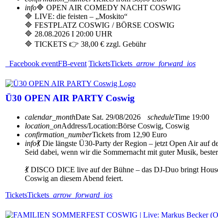
info
🔷 OPEN AIR COMEDY NACHT COSWIG
🔷 LIVE: die feisten – „Moskito“
🔷 FESTPLATZ COSWIG / BÖRSE COSWIG
🔷 28.08.2026 I 20:00 UHR
🔷 TICKETS 👉 38,00 € zzgl. Gebühr
Facebook event
FB-event
Tickets
Tickets
arrow_forward_ios
Ü30 OPEN AIR PARTY Coswig
calendar_month
Date
Sat. 29/08/2026
schedule
Time
19:00
location_on
Address/Location:
Börse Coswig, Coswig
confirmation_number
Tickets from 12,90 Euro
info
💃 Die längste Ü30-Party der Region – jetzt Open Air auf 
Seid dabei, wenn wir die Sommernacht mit guter Musik, beste
💃 DISCO DICE live auf der Bühne – das DJ-Duo bringt House, 
Coswig an diesem Abend feiert.
Tickets
Tickets
arrow_forward_ios