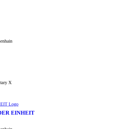
ßenhain
ary X
DER EINHEIT