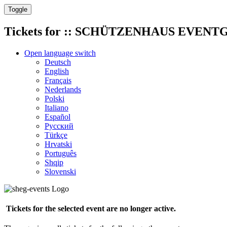
Toggle
Tickets for
:: SCHÜTZENHAUS EVENTGRO
Open language switch
Deutsch
English
Français
Nederlands
Polski
Italiano
Español
Русский
Türkçe
Hrvatski
Português
Shqip
Slovenski
Tickets for the selected event are no longer active.