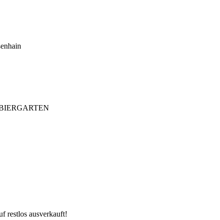
ßenhain
/ BIERGARTEN
f restlos ausverkauft!