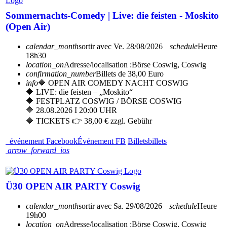
Sommernachts-Comedy | Live: die feisten - Moskito
(Open Air)
calendar_month
sortir avec
Ve. 28/08/2026
schedule
Heure
18h30
location_on
Adresse/localisation :
Börse Coswig, Coswig
confirmation_number
Billets de 38,00 Euro
info
🔷 OPEN AIR COMEDY NACHT COSWIG
🔷 LIVE: die feisten – „Moskito“
🔷 FESTPLATZ COSWIG / BÖRSE COSWIG
🔷 28.08.2026 I 20:00 UHR
🔷 TICKETS 👉 38,00 € zzgl. Gebühr
événement Facebook
Événement FB
Billets
billets
arrow_forward_ios
Ü30 OPEN AIR PARTY Coswig
calendar_month
sortir avec
Sa. 29/08/2026
schedule
Heure
19h00
location_on
Adresse/localisation :
Börse Coswig, Coswig