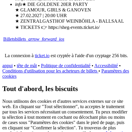
info
★ DIE GOLDENE 20ER PARTY
★ GLAMOUR, GIRLS & GANOVEN
★ 27.02.2027 | 20:00 UHR
★ ZENTRALGASTHOF WEINBÖHLA - BALLSAAL
★ TICKETS 👉 https://sheg-events.ticket.io/
Billets
billets
arrow_forward_ios
La connexion à
ticket.io
est cryptée à l'aide d'un cryptage 256 bits.
appui
•
tête de mât
•
Politique de confidentialité
•
Accessibilité
•
Conditions d'utilisation pour les acheteurs de billets
•
Paramètres des
cookies
Tout d'abord, les biscuits
Nous utilisons des cookies et d'autres services externes sur ce site
web. En cliquant sur "Tout sélectionner", tu acceptes le traitement
par tous les services nécessitant un consentement. Tu peux modifier
ta sélection à tout moment en cochant ou décochant plus ou moins
de cases sous "Paramètres des cookies" dans le pied de page, puis
en cliquant sur "Confirmer la sélection". Tu trouveras de plus