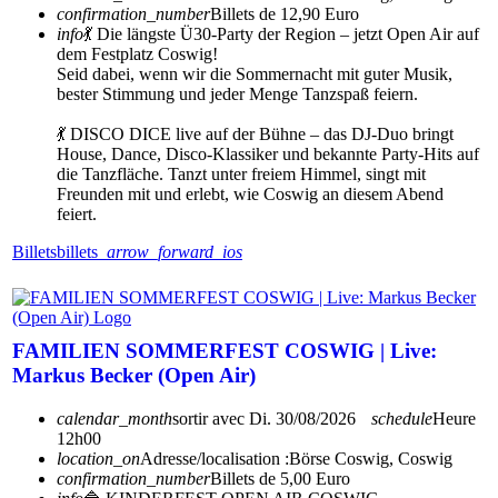
confirmation_number
Billets de 12,90 Euro
info
💃 Die längste Ü30-Party der Region – jetzt Open Air auf
dem Festplatz Coswig!
Seid dabei, wenn wir die Sommernacht mit guter Musik,
bester Stimmung und jeder Menge Tanzspaß feiern.
💃 DISCO DICE live auf der Bühne – das DJ-Duo bringt
House, Dance, Disco-Klassiker und bekannte Party-Hits auf
die Tanzfläche. Tanzt unter freiem Himmel, singt mit
Freunden mit und erlebt, wie Coswig an diesem Abend
feiert.
Billets
billets
arrow_forward_ios
FAMILIEN SOMMERFEST COSWIG | Live:
Markus Becker (Open Air)
calendar_month
sortir avec
Di. 30/08/2026
schedule
Heure
12h00
location_on
Adresse/localisation :
Börse Coswig, Coswig
confirmation_number
Billets de 5,00 Euro