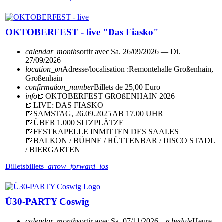
OKTOBERFEST - live "Das Fiasko"
calendar_month
sortir avec
Sa. 26/09/2026 — Di.
27/09/2026
location_on
Adresse/localisation :
Remontehalle Großenhain,
Großenhain
confirmation_number
Billets de 25,00 Euro
info
🍺OKTOBERFEST GROßENHAIN 2026
🍺LIVE: DAS FIASKO
🍺SAMSTAG, 26.09.2025 AB 17.00 UHR
🍺ÜBER 1.000 SITZPLÄTZE
🍺FESTKAPELLE INMITTEN DES SAALES
🍺BALKON / BÜHNE / HÜTTENBAR / DISCO STADL
/ BIERGARTEN
Billets
billets
arrow_forward_ios
Ü30-PARTY Coswig
calendar_month
sortir avec
Sa. 07/11/2026
schedule
Heure