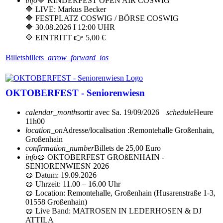
info
🔷 KINDERFEST OPEN AIR COSWIG
🔷 LIVE: Markus Becker
🔷 FESTPLATZ COSWIG / BÖRSE COSWIG
🔷 30.08.2026 I 12:00 UHR
🔷 EINTRITT 👉 5,00 €
Billets
billets
arrow_forward_ios
OKTOBERFEST - Seniorenwiesn
calendar_month
sortir avec
Sa. 19/09/2026
schedule
Heure
11h00
location_on
Adresse/localisation :
Remontehalle Großenhain,
Großenhain
confirmation_number
Billets de 25,00 Euro
info
🥨 OKTOBERFEST GROßENHAIN -
SENIORENWIESN 2026
🥨 Datum: 19.09.2026
🥨 Uhrzeit: 11.00 – 16.00 Uhr
🥨 Location: Remontehalle, Großenhain (Husarenstraße 1-3,
01558 Großenhain)
🥨 Live Band: MATROSEN IN LEDERHOSEN & DJ
ATTILA