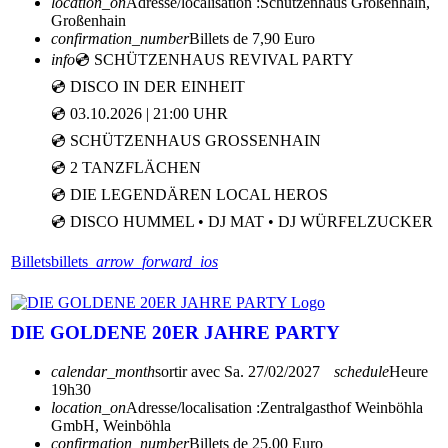
location_on
Adresse/localisation :
Schützenhaus Großenhain,
Großenhain
confirmation_number
Billets de 7,90 Euro
info
💿 SCHÜTZENHAUS REVIVAL PARTY
💿 DISCO IN DER EINHEIT
💿 03.10.2026 | 21:00 UHR
💿 SCHÜTZENHAUS GROSSENHAIN
💿 2 TANZFLÄCHEN
💿 DIE LEGENDÄREN LOCAL HEROS
💿 DISCO HUMMEL • DJ MAT • DJ WÜRFELZUCKER
Billets
billets
arrow_forward_ios
DIE GOLDENE 20ER JAHRE PARTY
calendar_month
sortir avec
Sa. 27/02/2027
schedule
Heure
19h30
location_on
Adresse/localisation :
Zentralgasthof Weinböhla
GmbH, Weinböhla
confirmation_number
Billets de 25,00 Euro