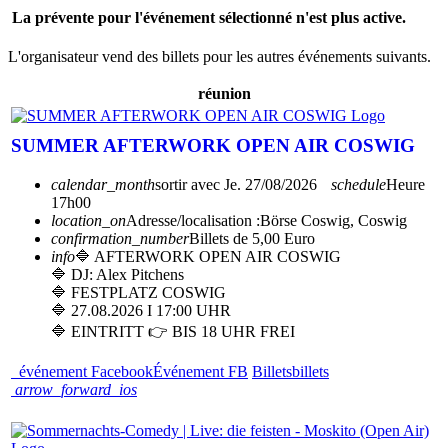
La prévente pour l'événement sélectionné n'est plus active.
L'organisateur vend des billets pour les autres événements suivants.
réunion
SUMMER AFTERWORK OPEN AIR COSWIG
calendar_month
sortir avec
Je. 27/08/2026
schedule
Heure
17h00
location_on
Adresse/localisation :
Börse Coswig, Coswig
confirmation_number
Billets de 5,00 Euro
info
🔷 AFTERWORK OPEN AIR COSWIG
🔷 DJ: Alex Pitchens
🔷 FESTPLATZ COSWIG
🔷 27.08.2026 I 17:00 UHR
🔷 EINTRITT 👉 BIS 18 UHR FREI
événement Facebook
Événement FB
Billets
billets
arrow_forward_ios