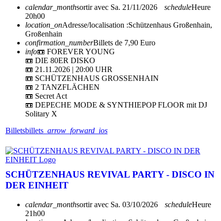
calendar_month
sortir avec
Sa. 21/11/2026
schedule
Heure
20h00
location_on
Adresse/localisation :
Schützenhaus Großenhain,
Großenhain
confirmation_number
Billets de 7,90 Euro
info
📼 FOREVER YOUNG
📼 DIE 80ER DISKO
📼 21.11.2026 | 20:00 UHR
📼 SCHÜTZENHAUS GROSSENHAIN
📼 2 TANZFLÄCHEN
📼 Secret Act
📼 DEPECHE MODE & SYNTHIEPOP FLOOR mit DJ
Solitary X
Billets
billets
arrow_forward_ios
SCHÜTZENHAUS REVIVAL PARTY - DISCO IN
DER EINHEIT
calendar_month
sortir avec
Sa. 03/10/2026
schedule
Heure
21h00