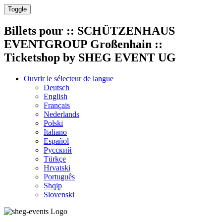
Toggle
Billets pour
:: SCHÜTZENHAUS
EVENTGROUP Großenhain ::
Ticketshop by SHEG EVENT UG
Ouvrir le sélecteur de langue
Deutsch
English
Français
Nederlands
Polski
Italiano
Español
Русский
Türkçe
Hrvatski
Português
Shqip
Slovenski