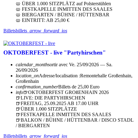
🥨 ÜBER 1.000 SITZPLÄTZ auf Polsterstühlen
🥨 FESTKAPELLE INMITTEN DES SAALES
🥨 BIERGARTEN / BÜHNE / HÜTTENBAR
🥨 EINTRITT: AB 25,00 €
Billets
billets
arrow_forward_ios
OKTOBERFEST - live "Partyhirschen"
calendar_month
sortir avec
Ve. 25/09/2026 — Sa.
26/09/2026
location_on
Adresse/localisation :
Remontehalle Großenhain,
Großenhain
confirmation_number
Billets de 25,00 Euro
info
🍺OKTOBERFEST GROßENHAIN 2026
🍺LIVE: DIE PARTYHIRSCHEN
🍺FREITAG, 25.09.2025 AB 17.00 UHR
🍺ÜBER 1.000 SITZPLÄTZE
🍺FESTKAPELLE INMITTEN DES SAALES
🍺BALKON / BÜHNE / HÜTTENBAR / DISCO STADL
/ BIERGARTEN
Billets
billets
arrow_forward_ios