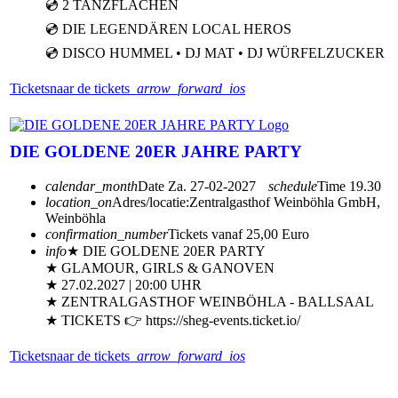
💿 2 TANZFLÄCHEN
💿 DIE LEGENDÄREN LOCAL HEROS
💿 DISCO HUMMEL • DJ MAT • DJ WÜRFELZUCKER
Tickets
naar de tickets
arrow_forward_ios
DIE GOLDENE 20ER JAHRE PARTY
calendar_month
Date
Za. 27-02-2027
schedule
Time
19.30
location_on
Adres/locatie:
Zentralgasthof Weinböhla GmbH,
Weinböhla
confirmation_number
Tickets vanaf 25,00 Euro
info
★ DIE GOLDENE 20ER PARTY
★ GLAMOUR, GIRLS & GANOVEN
★ 27.02.2027 | 20:00 UHR
★ ZENTRALGASTHOF WEINBÖHLA - BALLSAAL
★ TICKETS 👉 https://sheg-events.ticket.io/
Tickets
naar de tickets
arrow_forward_ios