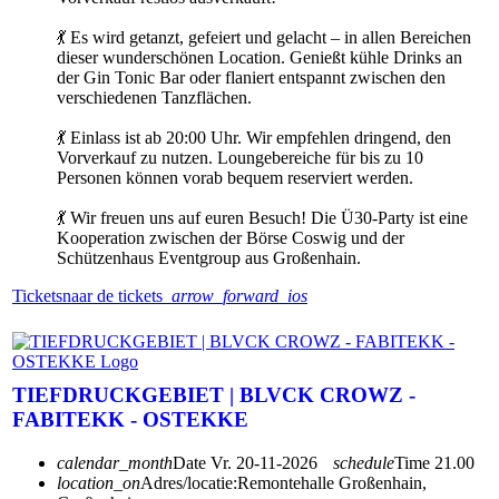
💃 Es wird getanzt, gefeiert und gelacht – in allen Bereichen
dieser wunderschönen Location. Genießt kühle Drinks an
der Gin Tonic Bar oder flaniert entspannt zwischen den
verschiedenen Tanzflächen.
💃 Einlass ist ab 20:00 Uhr. Wir empfehlen dringend, den
Vorverkauf zu nutzen. Loungebereiche für bis zu 10
Personen können vorab bequem reserviert werden.
💃 Wir freuen uns auf euren Besuch! Die Ü30-Party ist eine
Kooperation zwischen der Börse Coswig und der
Schützenhaus Eventgroup aus Großenhain.
Tickets
naar de tickets
arrow_forward_ios
TIEFDRUCKGEBIET | BLVCK CROWZ -
FABITEKK - OSTEKKE
calendar_month
Date
Vr. 20-11-2026
schedule
Time
21.00
location_on
Adres/locatie:
Remontehalle Großenhain,