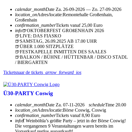
calendar_month
Date
Za. 26-09-2026 — Zo. 27-09-2026
location_on
Adres/locatie:
Remontehalle Großenhain,
Großenhain
confirmation_number
Tickets vanaf 25,00 Euro
info
🍺OKTOBERFEST GROßENHAIN 2026
🍺LIVE: DAS FIASKO
🍺SAMSTAG, 26.09.2025 AB 17.00 UHR
🍺ÜBER 1.000 SITZPLÄTZE
🍺FESTKAPELLE INMITTEN DES SAALES
🍺BALKON / BÜHNE / HÜTTENBAR / DISCO STADL
/ BIERGARTEN
Tickets
naar de tickets
arrow_forward_ios
Ü30-PARTY Coswig
calendar_month
Date
Za. 07-11-2026
schedule
Time
20.00
location_on
Adres/locatie:
Börse Coswig, Coswig
confirmation_number
Tickets vanaf 8,90 Euro
info
💃 Weinböhla’s größte Party – jetzt in der Börse Coswig!
Die vergangenen 9 Veranstaltungen waren bereits im
Vorverkauf restlos ausverkauft!