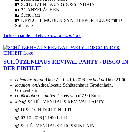
📼 SCHÜTZENHAUS GROSSENHAIN
📼 2 TANZFLÄCHEN
📼 Secret Act
📼 DEPECHE MODE & SYNTHIEPOP FLOOR mit DJ
Solitary X
Tickets
naar de tickets
arrow_forward_ios
SCHÜTZENHAUS REVIVAL PARTY - DISCO IN
DER EINHEIT
calendar_month
Date
Za. 03-10-2026
schedule
Time
21.00
location_on
Adres/locatie:
Schützenhaus Großenhain,
Großenhain
confirmation_number
Tickets vanaf 7,90 Euro
info
💿 SCHÜTZENHAUS REVIVAL PARTY
💿 DISCO IN DER EINHEIT
💿 03.10.2026 | 21:00 UHR
💿 SCHÜTZENHAUS GROSSENHAIN