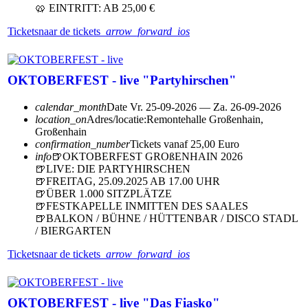
🥨 EINTRITT: AB 25,00 €
Tickets
naar de tickets
arrow_forward_ios
OKTOBERFEST - live "Partyhirschen"
calendar_month
Date
Vr. 25-09-2026 — Za. 26-09-2026
location_on
Adres/locatie:
Remontehalle Großenhain,
Großenhain
confirmation_number
Tickets vanaf 25,00 Euro
info
🍺OKTOBERFEST GROßENHAIN 2026
🍺LIVE: DIE PARTYHIRSCHEN
🍺FREITAG, 25.09.2025 AB 17.00 UHR
🍺ÜBER 1.000 SITZPLÄTZE
🍺FESTKAPELLE INMITTEN DES SAALES
🍺BALKON / BÜHNE / HÜTTENBAR / DISCO STADL
/ BIERGARTEN
Tickets
naar de tickets
arrow_forward_ios
OKTOBERFEST - live "Das Fiasko"