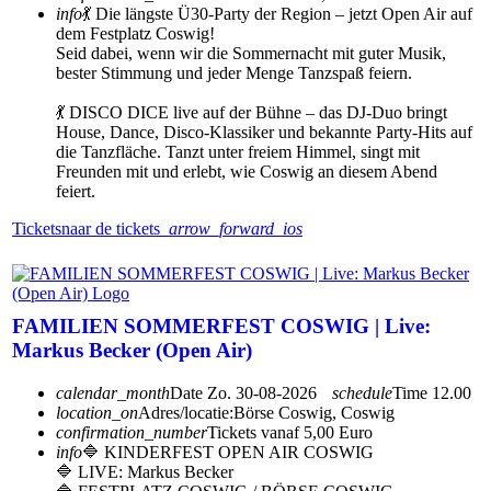
info
💃 Die längste Ü30-Party der Region – jetzt Open Air auf
dem Festplatz Coswig!
Seid dabei, wenn wir die Sommernacht mit guter Musik,
bester Stimmung und jeder Menge Tanzspaß feiern.
💃 DISCO DICE live auf der Bühne – das DJ-Duo bringt
House, Dance, Disco-Klassiker und bekannte Party-Hits auf
die Tanzfläche. Tanzt unter freiem Himmel, singt mit
Freunden mit und erlebt, wie Coswig an diesem Abend
feiert.
Tickets
naar de tickets
arrow_forward_ios
FAMILIEN SOMMERFEST COSWIG | Live:
Markus Becker (Open Air)
calendar_month
Date
Zo. 30-08-2026
schedule
Time
12.00
location_on
Adres/locatie:
Börse Coswig, Coswig
confirmation_number
Tickets vanaf 5,00 Euro
info
🔷 KINDERFEST OPEN AIR COSWIG
🔷 LIVE: Markus Becker