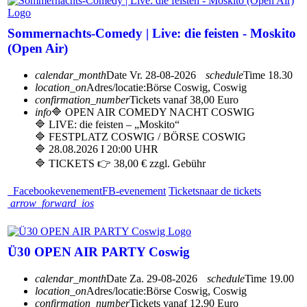
Sommernachts-Comedy | Live: die feisten - Moskito
(Open Air)
calendar_month
Date
Vr. 28-08-2026
schedule
Time
18.30
location_on
Adres/locatie:
Börse Coswig, Coswig
confirmation_number
Tickets vanaf 38,00 Euro
info
🔷 OPEN AIR COMEDY NACHT COSWIG
🔷 LIVE: die feisten – „Moskito“
🔷 FESTPLATZ COSWIG / BÖRSE COSWIG
🔷 28.08.2026 I 20:00 UHR
🔷 TICKETS 👉 38,00 € zzgl. Gebühr
Facebookevenement
FB-evenement
Tickets
naar de tickets
arrow_forward_ios
Ü30 OPEN AIR PARTY Coswig
calendar_month
Date
Za. 29-08-2026
schedule
Time
19.00
location_on
Adres/locatie:
Börse Coswig, Coswig
confirmation_number
Tickets vanaf 12,90 Euro