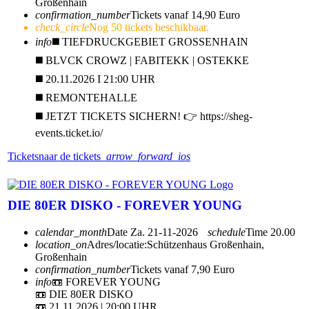
Großenhain
confirmation_number
Tickets vanaf 14,90 Euro
check_circle
Nog 50 tickets beschikbaar.
info
◼️ TIEFDRUCKGEBIET GROSSENHAIN
◼️ BLVCK CROWZ | FABITEKK | OSTEKKE
◼️ 20.11.2026 I 21:00 UHR
◼️ REMONTEHALLE
◼️ JETZT TICKETS SICHERN! 👉 https://sheg-
events.ticket.io/
Tickets
naar de tickets
arrow_forward_ios
DIE 80ER DISKO - FOREVER YOUNG
calendar_month
Date
Za. 21-11-2026
schedule
Time
20.00
location_on
Adres/locatie:
Schützenhaus Großenhain,
Großenhain
confirmation_number
Tickets vanaf 7,90 Euro
info
📼 FOREVER YOUNG
📼 DIE 80ER DISKO
📼 21.11.2026 | 20:00 UHR