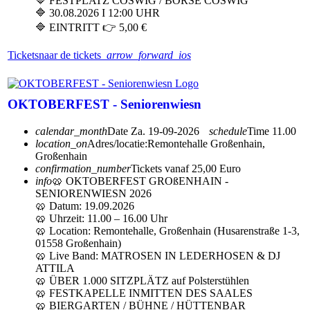
🔷 FESTPLATZ COSWIG / BÖRSE COSWIG
🔷 30.08.2026 I 12:00 UHR
🔷 EINTRITT 👉 5,00 €
Tickets
naar de tickets
arrow_forward_ios
OKTOBERFEST - Seniorenwiesn
calendar_month
Date
Za. 19-09-2026
schedule
Time
11.00
location_on
Adres/locatie:
Remontehalle Großenhain,
Großenhain
confirmation_number
Tickets vanaf 25,00 Euro
info
🥨 OKTOBERFEST GROßENHAIN -
SENIORENWIESN 2026
🥨 Datum: 19.09.2026
🥨 Uhrzeit: 11.00 – 16.00 Uhr
🥨 Location: Remontehalle, Großenhain (Husarenstraße 1-3,
01558 Großenhain)
🥨 Live Band: MATROSEN IN LEDERHOSEN & DJ
ATTILA
🥨 ÜBER 1.000 SITZPLÄTZ auf Polsterstühlen
🥨 FESTKAPELLE INMITTEN DES SAALES
🥨 BIERGARTEN / BÜHNE / HÜTTENBAR