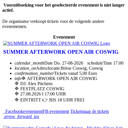
Vooruitboeking voor het geselecteerde evenement is niet langer
actief.
De organisator verkoopt tickets voor de volgende andere
evenementen.
Evenement
SUMMER AFTERWORK OPEN AIR COSWIG
calendar_month
Date
Do. 27-08-2026
schedule
Time
17.00
location_on
Adres/locatie:
Börse Coswig, Coswig
confirmation_number
Tickets vanaf 5,00 Euro
info
🔷 AFTERWORK OPEN AIR COSWIG
🔷 DJ: Alex Pitchens
🔷 FESTPLATZ COSWIG
🔷 27.08.2026 I 17:00 UHR
🔷 EINTRITT 👉 BIS 18 UHR FREI
Facebookevenement
FB-evenement
Tickets
naar de tickets
arrow_forward_ios