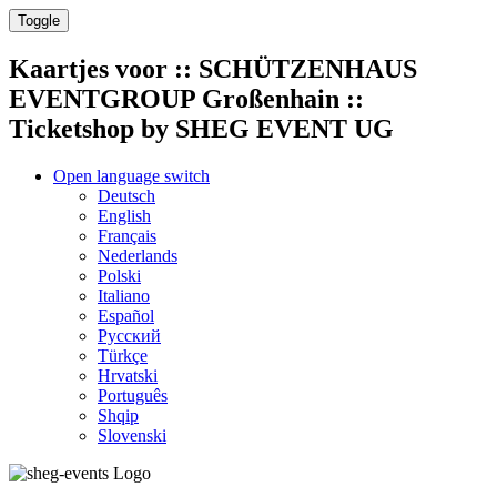
Toggle
Kaartjes voor
:: SCHÜTZENHAUS
EVENTGROUP Großenhain ::
Ticketshop by SHEG EVENT UG
Open language switch
Deutsch
English
Français
Nederlands
Polski
Italiano
Español
Русский
Türkçe
Hrvatski
Português
Shqip
Slovenski