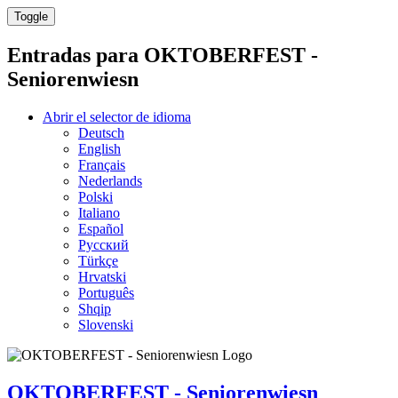
Toggle
Entradas para
OKTOBERFEST -
Seniorenwiesn
Abrir el selector de idioma
Deutsch
English
Français
Nederlands
Polski
Italiano
Español
Русский
Türkçe
Hrvatski
Português
Shqip
Slovenski
OKTOBERFEST - Seniorenwiesn