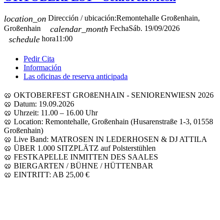
location_on
Dirección / ubicación:
Remontehalle Großenhain,
Großenhain
calendar_month
Fecha
Sáb. 19/09/2026
schedule
hora
11:00
Pedir Cita
Información
Las oficinas de reserva anticipada
🥨 OKTOBERFEST GROßENHAIN - SENIORENWIESN 2026
🥨 Datum: 19.09.2026
🥨 Uhrzeit: 11.00 – 16.00 Uhr
🥨 Location: Remontehalle, Großenhain (Husarenstraße 1-3, 01558
Großenhain)
🥨 Live Band: MATROSEN IN LEDERHOSEN & DJ ATTILA
🥨 ÜBER 1.000 SITZPLÄTZ auf Polsterstühlen
🥨 FESTKAPELLE INMITTEN DES SAALES
🥨 BIERGARTEN / BÜHNE / HÜTTENBAR
🥨 EINTRITT: AB 25,00 €