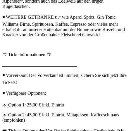
Alpenbier“, sondern auch das Edelweiß auf den urigen
Bügelflaschen.
◾ WEITERE GETRÄNKE 👉 wie Aperol Spritz, Gin Tonic,
Williams Birne, Spirituosen, Kaffee, Espresso oder vieles mehr
erhaltet ihr an unserer Hüttenbar auf der Bühne sowie Brezeln und
Knacker von der Großenhainer Fleischerei Gawalski.
🍺 Ticketinformationen 🍺
________________________________
◾ Vorverkauf: Der Vorverkauf ist limitiert, sichern Sie sich jetzt Ihre
Tickets!
◾ Verfügbare Optionen:
🔹 Option 1: 25,00 € inkl. Eintritt
🔹 Option 2: 45,00 € inkl. Eintritt, Mittagessen, Kaffeeschmaus
(empfohlen)
🎟️ Tickets Online oder Vor-Ort im Schützenhaus Großenhain (Mo-