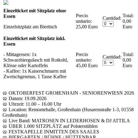
Einzelticket mit Sitzplatz ohne
Precio
Essen
Cantidad:
unitario:
0,00
Einzelsitzplatz am Biertisch
25,00 Euro
Euro
Einzelticket mit Sitzplatz inkl.
Essen
- Mittagessen: 1x
Precio
Cantidad:
Schwarzbiergulasch mit Rotkohl,
unitario:
0,00
Klösse oder Kartoffeln
45,00 Euro
Euro
- Kaffee: 1x Kaiserschmarrn mit
Zwetschgenmus, 1 Tasse Kaffee
🥨 OKTOBERFEST GROßENHAIN - SENIORENWIESN 2026
🥨 Datum: 19.09.2026
🥨 Uhrzeit: 11.00 – 16.00 Uhr
🥨 Location: Remontehalle, Großenhain (Husarenstraße 1-3, 01558
Großenhain)
🥨 Live Band: MATROSEN IN LEDERHOSEN & DJ ATTILA
🥨 ÜBER 1.000 SITZPLÄTZ auf Polsterstühlen
🥨 FESTKAPELLE INMITTEN DES SAALES
🥨 BIERGARTEN / BÜHNE / HÜTTENBAR