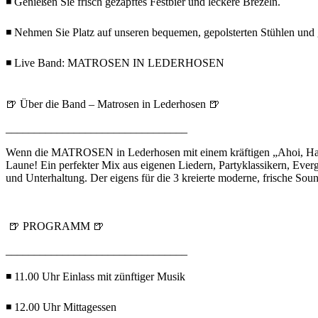
◾ Genießen Sie frisch gezapftes Festbier und leckere Brezeln.
◾ Nehmen Sie Platz auf unseren bequemen, gepolsterten Stühle
◾ Live Band: MATROSEN IN LEDERHOSEN
🍺 Über die Band – Matrosen in Lederhosen 🍺
________________________________
Wenn die MATROSEN in Lederhosen mit einem kräftigen „Ahoi, Hallo 
Laune! Ein perfekter Mix aus eigenen Liedern, Partyklassikern, Ever
und Unterhaltung. Der eigens für die 3 kreierte moderne, frische Soun
🍺 PROGRAMM 🍺
________________________________
◾ 11.00 Uhr Einlass mit zünftiger Musik
◾ 12.00 Uhr Mittagessen