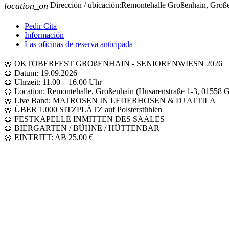
location_on
Dirección / ubicación:
Remontehalle Großenhain, Groß
Pedir Cita
Información
Las oficinas de reserva anticipada
🥨 OKTOBERFEST GROßENHAIN - SENIORENWIESN 2026
🥨 Datum: 19.09.2026
🥨 Uhrzeit: 11.00 – 16.00 Uhr
🥨 Location: Remontehalle, Großenhain (Husarenstraße 1-3, 01558 
🥨 Live Band: MATROSEN IN LEDERHOSEN & DJ ATTILA
🥨 ÜBER 1.000 SITZPLÄTZ auf Polsterstühlen
🥨 FESTKAPELLE INMITTEN DES SAALES
🥨 BIERGARTEN / BÜHNE / HÜTTENBAR
🥨 EINTRITT: AB 25,00 €