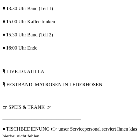
◾ 13.30 Uhr Band (Teil 1)
◾ 15.00 Uhr Kaffee trinken
◾ 15.30 Uhr Band (Teil 2)
◾ 16:00 Uhr Ende
🎙️ LIVE-DJ: ATILLA
🎙️ FESTBAND: MATROSEN IN LEDERHOSEN
🍺 SPEIS & TRANK 🍺
________________________________
◾ TISCHBEDIENUNG 👉 unser Servicepersonal serviert Ihnen klassisch
hierbei nicht fehlen.