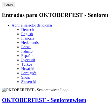
Toggle
Entradas para
OKTOBERFEST - Senioren
Abrir el selector de idioma
Deutsch
English
Français
Nederlands
Polski
Italiano
Español
Русский
Türkçe
Hrvatski
Português
Shqip
Slovenski
OKTOBERFEST - Seniorenwiesn