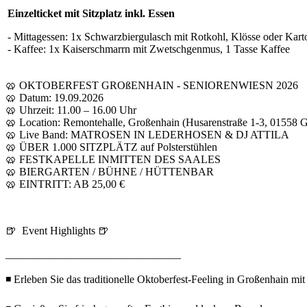
Einzelticket mit Sitzplatz inkl. Essen
- Mittagessen: 1x Schwarzbiergulasch mit Rotkohl, Klösse oder Kart
- Kaffee: 1x Kaiserschmarrn mit Zwetschgenmus, 1 Tasse Kaffee
🥨 OKTOBERFEST GROßENHAIN - SENIORENWIESN 2026
🥨 Datum: 19.09.2026
🥨 Uhrzeit: 11.00 – 16.00 Uhr
🥨 Location: Remontehalle, Großenhain (Husarenstraße 1-3, 01558 
🥨 Live Band: MATROSEN IN LEDERHOSEN & DJ ATTILA
🥨 ÜBER 1.000 SITZPLÄTZ auf Polsterstühlen
🥨 FESTKAPELLE INMITTEN DES SAALES
🥨 BIERGARTEN / BÜHNE / HÜTTENBAR
🥨 EINTRITT: AB 25,00 €
🍺 Event Highlights 🍺
________________________________
◾ Erleben Sie das traditionelle Oktoberfest-Feeling in Großenhain mi