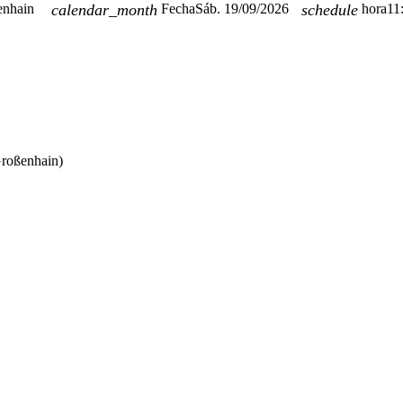
enhain
calendar_month
Fecha
Sáb. 19/09/2026
schedule
hora
11
Großenhain)