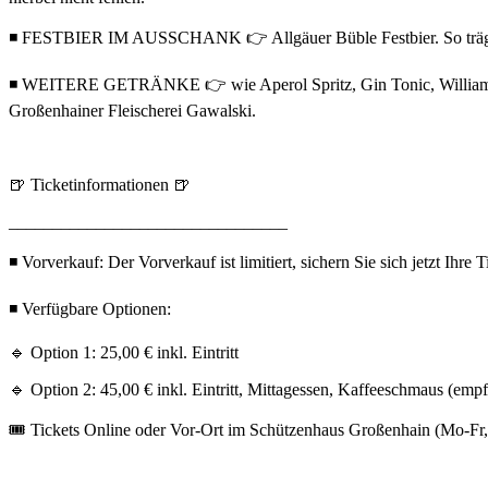
◾ FESTBIER IM AUSSCHANK 👉 Allgäuer Büble Festbier. So trägt un
◾ WEITERE GETRÄNKE 👉 wie Aperol Spritz, Gin Tonic, Williams Birn
Großenhainer Fleischerei Gawalski.
🍺 Ticketinformationen 🍺
________________________________
◾ Vorverkauf: Der Vorverkauf ist limitiert, sichern Sie sich jetzt Ihre T
◾ Verfügbare Optionen:
🔹 Option 1: 25,00 € inkl. Eintritt
🔹 Option 2: 45,00 € inkl. Eintritt, Mittagessen, Kaffeeschmaus (emp
🎟️ Tickets Online oder Vor-Ort im Schützenhaus Großenhain (Mo-Fr