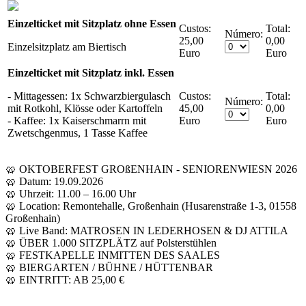
Einzelticket mit Sitzplatz ohne Essen
Custos:
Número:
25,00
0,00
Einzelsitzplatz am Biertisch
Euro
Euro
Einzelticket mit Sitzplatz inkl. Essen
- Mittagessen: 1x Schwarzbiergulasch
Custos:
Número:
mit Rotkohl, Klösse oder Kartoffeln
45,00
0,00
- Kaffee: 1x Kaiserschmarrn mit
Euro
Euro
Zwetschgenmus, 1 Tasse Kaffee
🥨 OKTOBERFEST GROßENHAIN - SENIORENWIESN 2026
🥨 Datum: 19.09.2026
🥨 Uhrzeit: 11.00 – 16.00 Uhr
🥨 Location: Remontehalle, Großenhain (Husarenstraße 1-3, 01558
Großenhain)
🥨 Live Band: MATROSEN IN LEDERHOSEN & DJ ATTILA
🥨 ÜBER 1.000 SITZPLÄTZ auf Polsterstühlen
🥨 FESTKAPELLE INMITTEN DES SAALES
🥨 BIERGARTEN / BÜHNE / HÜTTENBAR
🥨 EINTRITT: AB 25,00 €