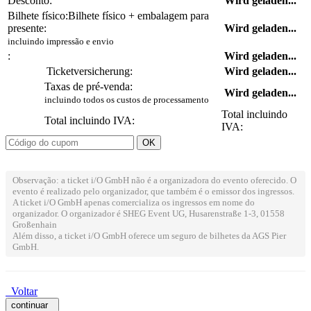
Desconto:
Wird geladen...
Bilhete físico:
Bilhete físico + embalagem para
presente:
Wird geladen...
incluindo impressão e envio
:
Wird geladen...
Ticketversicherung:
Wird geladen...
Taxas de pré-venda:
Wird geladen...
incluindo todos os custos de processamento
Total incluindo
Total incluindo IVA:
IVA:
Observação: a ticket i/O GmbH não é a organizadora do evento oferecido. O
evento é realizado pelo organizador, que também é o emissor dos ingressos.
A ticket i/O GmbH apenas comercializa os ingressos em nome do
organizador. O organizador é SHEG Event UG, Husarenstraße 1-3, 01558
Großenhain
Além disso, a ticket i/O GmbH oferece um seguro de bilhetes da AGS Pier
GmbH.
Voltar
continuar