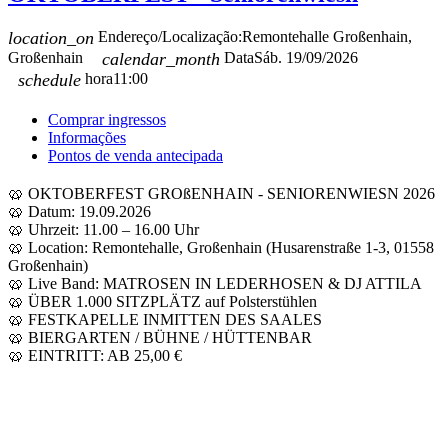
location_on
Endereço/Localização:
Remontehalle Großenhain,
Großenhain
calendar_month
Data
Sáb. 19/09/2026
schedule
hora
11:00
Comprar ingressos
Informações
Pontos de venda antecipada
🥨 OKTOBERFEST GROßENHAIN - SENIORENWIESN 2026
🥨 Datum: 19.09.2026
🥨 Uhrzeit: 11.00 – 16.00 Uhr
🥨 Location: Remontehalle, Großenhain (Husarenstraße 1-3, 01558
Großenhain)
🥨 Live Band: MATROSEN IN LEDERHOSEN & DJ ATTILA
🥨 ÜBER 1.000 SITZPLÄTZ auf Polsterstühlen
🥨 FESTKAPELLE INMITTEN DES SAALES
🥨 BIERGARTEN / BÜHNE / HÜTTENBAR
🥨 EINTRITT: AB 25,00 €