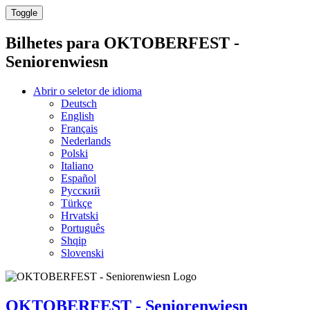
Toggle
Bilhetes para
OKTOBERFEST -
Seniorenwiesn
Abrir o seletor de idioma
Deutsch
English
Français
Nederlands
Polski
Italiano
Español
Русский
Türkçe
Hrvatski
Português
Shqip
Slovenski
OKTOBERFEST - Seniorenwiesn