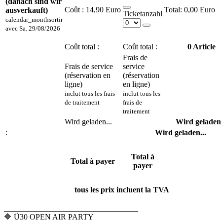
(danach sind wir
Coût :
14,90 Euro
0,00 Euro
ausverkauft)
Ticketanzahl
calendar_month
sortir
avec
Sa. 29/08/2026
Coût total :
Coût total :
0
Article
Frais de
Frais de service
service
(réservation en
(réservation
ligne)
en ligne)
inclut tous les frais
inclut tous les
de traitement
frais de
traitement
Wird geladen...
Wird geladen.
:
Wird geladen...
Total à
Total à payer
payer
tous les prix incluent la TVA
__________________________________
🔷 Ü30 OPEN AIR PARTY