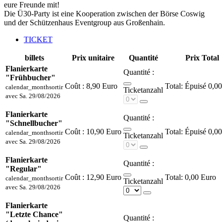
eure Freunde mit!
Die Ü30-Party ist eine Kooperation zwischen der Börse Coswig
und der Schützenhaus Eventgroup aus Großenhain.
TICKET
billets
Prix unitaire
Quantité
Prix Total
Flanierkarte
Quantité :
"Frühbucher"
Coût :
8,90 Euro
Épuisé
0,00
calendar_month
sortir
Ticketanzahl
avec
Sa. 29/08/2026
Flanierkarte
Quantité :
"Schnellbucher"
Coût :
10,90 Euro
Épuisé
0,00
calendar_month
sortir
Ticketanzahl
avec
Sa. 29/08/2026
Flanierkarte
Quantité :
"Regular"
Coût :
12,90 Euro
0,00 Euro
calendar_month
sortir
Ticketanzahl
avec
Sa. 29/08/2026
Flanierkarte
"Letzte Chance"
Quantité :