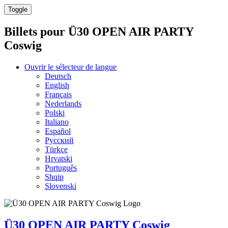
Toggle
Billets pour
Ü30 OPEN AIR PARTY
Coswig
Ouvrir le sélecteur de langue
Deutsch
English
Français
Nederlands
Polski
Italiano
Español
Русский
Türkçe
Hrvatski
Português
Shqip
Slovenski
Ü30 OPEN AIR PARTY Coswig