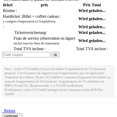
ticket
prix
Prix Total
Remise :
Wird geladen...
Hardticket :
Billet + coffret cadeau :
Wird geladen...
y compris l'impression et l'expédition
:
Wird geladen...
Ticketversicherung:
Wird geladen...
Frais de service (réservation en ligne)
Wird geladen...
inclut tous les frais de traitement
Total TVA incluse :
Total TVA incluse :
Note : ticket i/O GmbH n'est pas lui-même l'organisateur de l'événement
proposé. L'événement est organisé par l'organisateur, qui est également
l'émetteur des billets. Ticket i/O GmbH se contente d'organiser les billets au
nom de l'organisateur de l'événement. l'organisateur de l'événement est
SHEG Event UG, Husarenstraße 1-3, 01558 Großenhain
Furthermore, ticket i/O GmbH arranges ticket insurance from AGS Pier
GmbH.
Retour
continuer