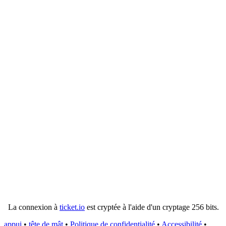
La connexion à
ticket.io
est cryptée à l'aide d'un cryptage 256 bits.
appui
•
tête de mât
•
Politique de confidentialité
•
Accessibilité
•