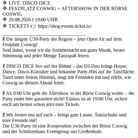
🔷 LIVE: DISCO DICE
🔷 FESTPLATZ COSWIG + AFTERSHOW IN DER BÖRSE
COSWIG
🔷 29.08.2026 I 19:00 UHR
🔷 TICKETS 👉 https://sheg-events.ticket.io/
__________________________________
💃 Die längste Ü30-Party der Region – jetzt Open Air auf dem
Festplatz Coswig!
Seid dabei, wenn wir die Sommernacht mit guter Musik, bester
Stimmung und jeder Menge Tanzspaß feiern.
💃 DISCO DICE live auf der Bühne – das DJ-Duo bringt House,
Dance, Disco-Klassiker und bekannte Party-Hits auf die Tanzfläche.
Tanzt unter freiem Himmel, singt mit Freunden mit und erlebt, wie
Coswig an diesem Abend feiert.
💃 Ab 0:00 Uhr geht die Aftershow in der Börse Coswig weiter – die
Party endet hier garantiert nicht! Einlass ist ab 19:00 Uhr, sichert
euch am besten schon jetzt eure Tickets.
💃 Wir freuen uns auf euch – bringt gute Laune, Tanzschuhe und
eure Freunde mit!
Die Ü30-Party ist eine Kooperation zwischen der Börse Coswig
und der Schützenhaus Eventgroup aus Großenhain.