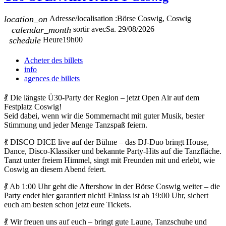
location_on
Adresse/localisation :
Börse Coswig, Coswig
calendar_month
sortir avec
Sa. 29/08/2026
schedule
Heure
19h00
Acheter des billets
info
agences de billets
💃 Die längste Ü30-Party der Region – jetzt Open Air auf dem
Festplatz Coswig!
Seid dabei, wenn wir die Sommernacht mit guter Musik, bester
Stimmung und jeder Menge Tanzspaß feiern.
💃 DISCO DICE live auf der Bühne – das DJ-Duo bringt House,
Dance, Disco-Klassiker und bekannte Party-Hits auf die Tanzfläche.
Tanzt unter freiem Himmel, singt mit Freunden mit und erlebt, wie
Coswig an diesem Abend feiert.
💃 Ab 1:00 Uhr geht die Aftershow in der Börse Coswig weiter – die
Party endet hier garantiert nicht! Einlass ist ab 19:00 Uhr, sichert
euch am besten schon jetzt eure Tickets.
💃 Wir freuen uns auf euch – bringt gute Laune, Tanzschuhe und