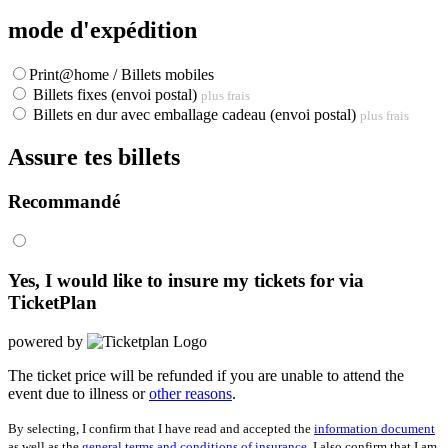
mode d'expédition
Print@home / Billets mobiles
Billets fixes (envoi postal)
plus frais
Billets en dur avec emballage cadeau (envoi postal)
plus frais
Assure tes billets
Recommandé
Yes, I would like to insure my tickets for
via
TicketPlan
powered by
The ticket price will be refunded if you are unable to attend the
event due to illness or
other reasons
.
By selecting, I confirm that I have read and accepted the
information document
as well as the
general terms and conditions of insurance
. I also confirm that I am