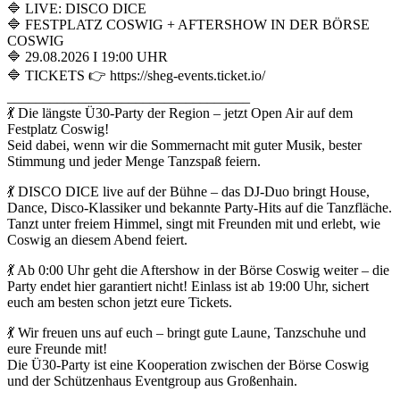
🔷 LIVE: DISCO DICE
🔷 FESTPLATZ COSWIG + AFTERSHOW IN DER BÖRSE
COSWIG
🔷 29.08.2026 I 19:00 UHR
🔷 TICKETS 👉 https://sheg-events.ticket.io/
__________________________________
💃 Die längste Ü30-Party der Region – jetzt Open Air auf dem
Festplatz Coswig!
Seid dabei, wenn wir die Sommernacht mit guter Musik, bester
Stimmung und jeder Menge Tanzspaß feiern.
💃 DISCO DICE live auf der Bühne – das DJ-Duo bringt House,
Dance, Disco-Klassiker und bekannte Party-Hits auf die Tanzfläche.
Tanzt unter freiem Himmel, singt mit Freunden mit und erlebt, wie
Coswig an diesem Abend feiert.
💃 Ab 0:00 Uhr geht die Aftershow in der Börse Coswig weiter – die
Party endet hier garantiert nicht! Einlass ist ab 19:00 Uhr, sichert
euch am besten schon jetzt eure Tickets.
💃 Wir freuen uns auf euch – bringt gute Laune, Tanzschuhe und
eure Freunde mit!
Die Ü30-Party ist eine Kooperation zwischen der Börse Coswig
und der Schützenhaus Eventgroup aus Großenhain.