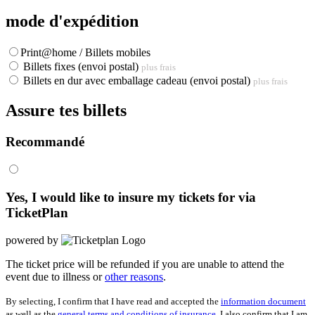
mode d'expédition
Print@home / Billets mobiles
Billets fixes (envoi postal)
plus frais
Billets en dur avec emballage cadeau (envoi postal)
plus frais
Assure tes billets
Recommandé
Yes, I would like to insure my tickets for
via
TicketPlan
powered by
The ticket price will be refunded if you are unable to attend the
event due to illness or
other reasons
.
By selecting, I confirm that I have read and accepted the
information document
as well as the
general terms and conditions of insurance
. I also confirm that I am