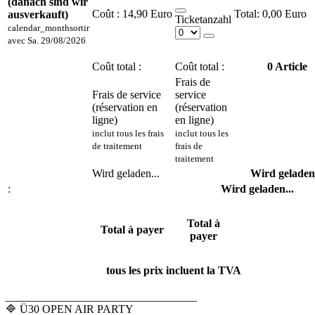
(danach sind wir
Coût :
14,90 Euro
0,00 Euro
ausverkauft)
Ticketanzahl
calendar_month
sortir
avec
Sa. 29/08/2026
Coût total :
Coût total :
0
Article
Frais de
Frais de service
service
(réservation en
(réservation
ligne)
en ligne)
inclut tous les frais
inclut tous les
de traitement
frais de
traitement
Wird geladen...
Wird geladen.
:
Wird geladen...
Total à
Total à payer
payer
tous les prix incluent la TVA
__________________________________
🔷 Ü30 OPEN AIR PARTY