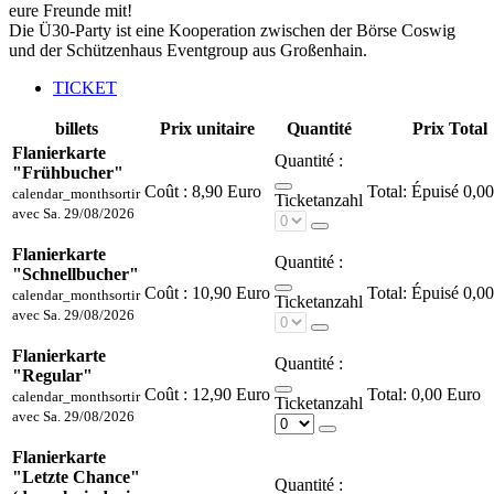
eure Freunde mit!
Die Ü30-Party ist eine Kooperation zwischen der Börse Coswig
und der Schützenhaus Eventgroup aus Großenhain.
TICKET
billets
Prix unitaire
Quantité
Prix Total
Flanierkarte
Quantité :
"Frühbucher"
Coût :
8,90 Euro
Épuisé
0,00
calendar_month
sortir
Ticketanzahl
avec
Sa. 29/08/2026
Flanierkarte
Quantité :
"Schnellbucher"
Coût :
10,90 Euro
Épuisé
0,00
calendar_month
sortir
Ticketanzahl
avec
Sa. 29/08/2026
Flanierkarte
Quantité :
"Regular"
Coût :
12,90 Euro
0,00 Euro
calendar_month
sortir
Ticketanzahl
avec
Sa. 29/08/2026
Flanierkarte
"Letzte Chance"
Quantité :