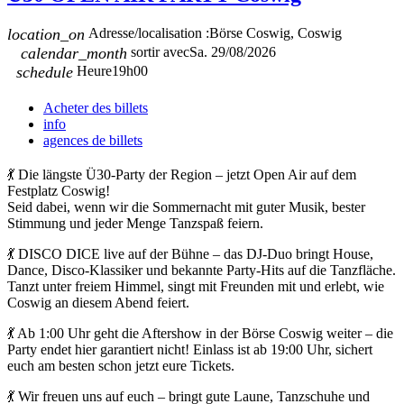
location_on
Adresse/localisation :
Börse Coswig, Coswig
calendar_month
sortir avec
Sa. 29/08/2026
schedule
Heure
19h00
Acheter des billets
info
agences de billets
💃 Die längste Ü30-Party der Region – jetzt Open Air auf dem
Festplatz Coswig!
Seid dabei, wenn wir die Sommernacht mit guter Musik, bester
Stimmung und jeder Menge Tanzspaß feiern.
💃 DISCO DICE live auf der Bühne – das DJ-Duo bringt House,
Dance, Disco-Klassiker und bekannte Party-Hits auf die Tanzfläche.
Tanzt unter freiem Himmel, singt mit Freunden mit und erlebt, wie
Coswig an diesem Abend feiert.
💃 Ab 1:00 Uhr geht die Aftershow in der Börse Coswig weiter – die
Party endet hier garantiert nicht! Einlass ist ab 19:00 Uhr, sichert
euch am besten schon jetzt eure Tickets.
💃 Wir freuen uns auf euch – bringt gute Laune, Tanzschuhe und