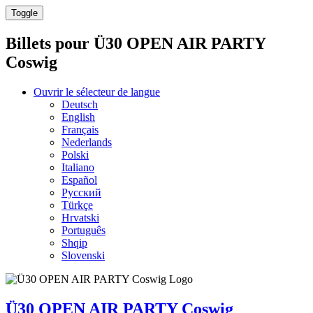
Toggle
Billets pour
Ü30 OPEN AIR PARTY
Coswig
Ouvrir le sélecteur de langue
Deutsch
English
Français
Nederlands
Polski
Italiano
Español
Русский
Türkçe
Hrvatski
Português
Shqip
Slovenski
Ü30 OPEN AIR PARTY Coswig