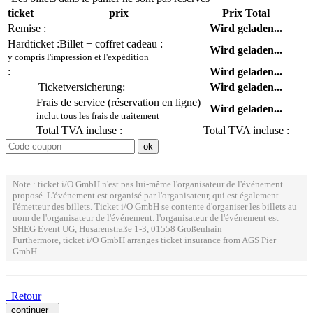
ticket
prix
Prix Total
Remise :
Wird geladen...
Hardticket :
Billet + coffret cadeau :
Wird geladen...
y compris l'impression et l'expédition
:
Wird geladen...
Ticketversicherung:
Wird geladen...
Frais de service (réservation en ligne)
Wird geladen...
inclut tous les frais de traitement
Total TVA incluse :
Total TVA incluse :
Note : ticket i/O GmbH n'est pas lui-même l'organisateur de l'événement
proposé. L'événement est organisé par l'organisateur, qui est également
l'émetteur des billets. Ticket i/O GmbH se contente d'organiser les billets au
nom de l'organisateur de l'événement. l'organisateur de l'événement est
SHEG Event UG, Husarenstraße 1-3, 01558 Großenhain
Furthermore, ticket i/O GmbH arranges ticket insurance from AGS Pier
GmbH.
Retour
continuer