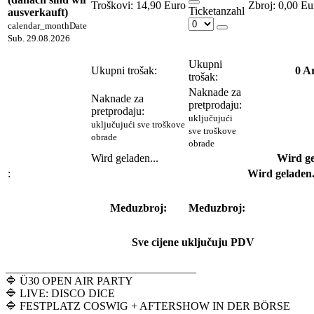
Troškovi:
14,90 Euro
0,00 Eu
Ticketanzahl
ausverkauft)
calendar_month
Date
Sub. 29.08.2026
Ukupni
Ukupni trošak:
0
Ar
trošak:
Naknade za
Naknade za
pretprodaju:
pretprodaju:
uključujući
uključujući sve troškove
sve troškove
obrade
obrade
Wird geladen...
Wird ge
:
Wird geladen.
Međuzbroj:
Međuzbroj:
Sve cijene uključuju PDV
__________________________________
🔷 Ü30 OPEN AIR PARTY
🔷 LIVE: DISCO DICE
🔷 FESTPLATZ COSWIG + AFTERSHOW IN DER BÖRSE