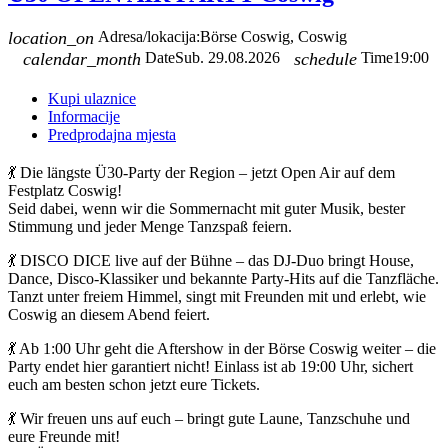
location_on
Adresa/lokacija:
Börse Coswig, Coswig
calendar_month
Date
Sub. 29.08.2026
schedule
Time
19:00
Kupi ulaznice
Informacije
Predprodajna mjesta
💃 Die längste Ü30-Party der Region – jetzt Open Air auf dem
Festplatz Coswig!
Seid dabei, wenn wir die Sommernacht mit guter Musik, bester
Stimmung und jeder Menge Tanzspaß feiern.
💃 DISCO DICE live auf der Bühne – das DJ-Duo bringt House,
Dance, Disco-Klassiker und bekannte Party-Hits auf die Tanzfläche.
Tanzt unter freiem Himmel, singt mit Freunden mit und erlebt, wie
Coswig an diesem Abend feiert.
💃 Ab 1:00 Uhr geht die Aftershow in der Börse Coswig weiter – die
Party endet hier garantiert nicht! Einlass ist ab 19:00 Uhr, sichert
euch am besten schon jetzt eure Tickets.
💃 Wir freuen uns auf euch – bringt gute Laune, Tanzschuhe und
eure Freunde mit!