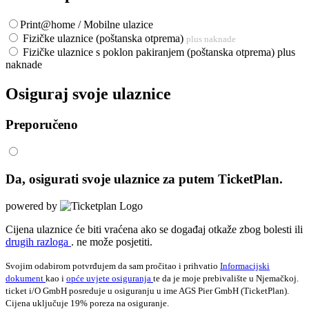
Print@home / Mobilne ulazice
Fizičke ulaznice (poštanska otprema)
plus naknade
Fizičke ulaznice s poklon pakiranjem (poštanska otprema) plus
naknade
Osiguraj svoje ulaznice
Preporučeno
Da, osigurati svoje ulaznice za
putem TicketPlan.
powered by
Cijena ulaznice će biti vraćena ako se događaj otkaže zbog bolesti ili
drugih razloga
. ne može posjetiti.
Svojim odabirom potvrđujem da sam pročitao i prihvatio
Informacijski
dokument
kao i
opće uvjete osiguranja
te da je moje prebivalište u Njemačkoj.
ticket i/O GmbH posreduje u osiguranju u ime AGS Pier GmbH (TicketPlan).
Cijena uključuje 19% poreza na osiguranje.