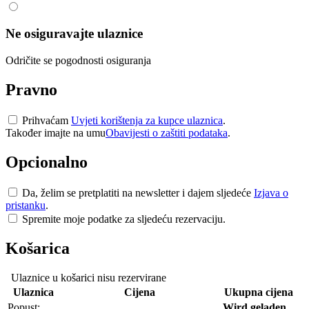
Ne osiguravajte ulaznice
Odričite se pogodnosti osiguranja
Pravno
Prihvaćam
Uvjeti korištenja za kupce ulaznica
.
Također imajte na umu
Obavijesti o zaštiti podataka
.
Opcionalno
Da, želim se pretplatiti na newsletter i dajem sljedeće
Izjava o
pristanku
.
Spremite moje podatke za sljedeću rezervaciju.
Košarica
Ulaznice u košarici nisu rezervirane
Ulaznica
Cijena
Ukupna cijena
Popust:
Wird geladen...