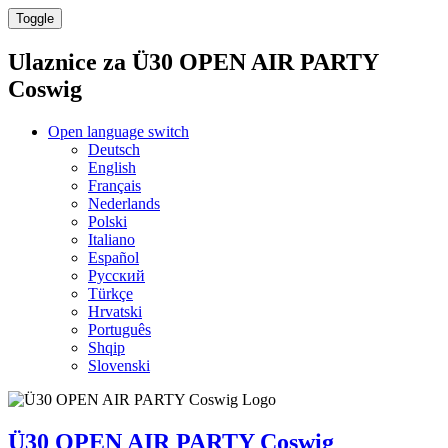
Toggle
Ulaznice za
Ü30 OPEN AIR PARTY
Coswig
Open language switch
Deutsch
English
Français
Nederlands
Polski
Italiano
Español
Русский
Türkçe
Hrvatski
Português
Shqip
Slovenski
Ü30 OPEN AIR PARTY Coswig