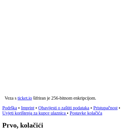
Veza s
ticket.io
šifriran je 256-bitnom enkripcijom.
Podrška
•
Imprint
•
Obavijesti o zaštiti podataka
•
Pristupačnost
•
Uvjeti korištenja za kupce ulaznica
•
Postavke kolačića
Prvo, kolačići