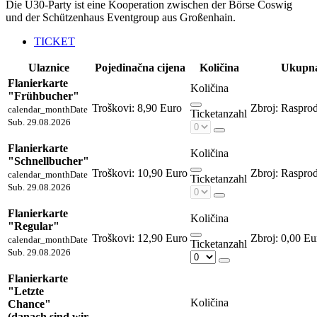
Die Ü30-Party ist eine Kooperation zwischen der Börse Coswig
und der Schützenhaus Eventgroup aus Großenhain.
TICKET
Ulaznice
Pojedinačna cijena
Količina
Ukupna
Flanierkarte
Količina
"Frühbucher"
Troškovi:
8,90 Euro
Raspro
calendar_month
Date
Ticketanzahl
Sub. 29.08.2026
Flanierkarte
Količina
"Schnellbucher"
Troškovi:
10,90 Euro
Raspro
calendar_month
Date
Ticketanzahl
Sub. 29.08.2026
Flanierkarte
Količina
"Regular"
Troškovi:
12,90 Euro
0,00 Eu
calendar_month
Date
Ticketanzahl
Sub. 29.08.2026
Flanierkarte
"Letzte
Količina
Chance"
(danach sind wir