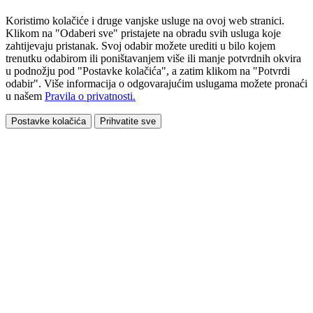
Koristimo kolačiće i druge vanjske usluge na ovoj web stranici.
Klikom na "Odaberi sve" pristajete na obradu svih usluga koje
zahtijevaju pristanak. Svoj odabir možete urediti u bilo kojem
trenutku odabirom ili poništavanjem više ili manje potvrdnih okvira
u podnožju pod "Postavke kolačića", a zatim klikom na "Potvrdi
odabir". Više informacija o odgovarajućim uslugama možete pronaći
u našem
Pravila o privatnosti.
Postavke kolačića
Prihvatite sve