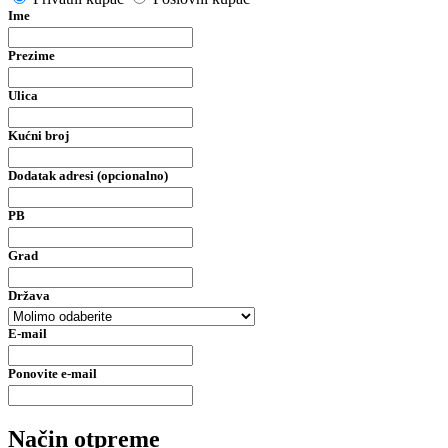
Ime
Prezime
Ulica
Kućni broj
Dodatak adresi (opcionalno)
PB
Grad
Država
E-mail
Ponovite e-mail
Način otpreme