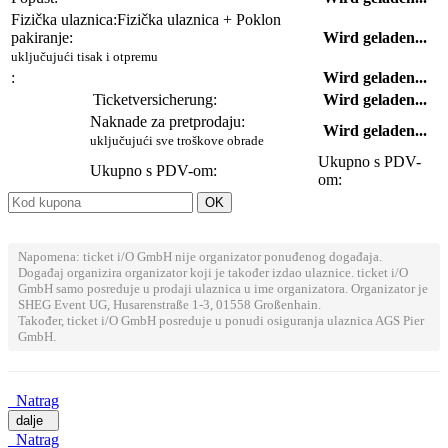
Fizička ulaznica:
Fizička ulaznica + Poklon
pakiranje:
Wird geladen...
uključujući tisak i otpremu
:
Wird geladen...
Ticketversicherung:
Wird geladen...
Naknade za pretprodaju:
Wird geladen...
uključujući sve troškove obrade
Ukupno s PDV-
Ukupno s PDV-om:
om:
Napomena: ticket i/O GmbH nije organizator ponuđenog događaja.
Događaj organizira organizator koji je također izdao ulaznice. ticket i/O
GmbH samo posreduje u prodaji ulaznica u ime organizatora. Organizator je
SHEG Event UG, Husarenstraße 1-3, 01558 Großenhain.
Također, ticket i/O GmbH posreduje u ponudi osiguranja ulaznica AGS Pier
GmbH.
Natrag
dalje
Natrag