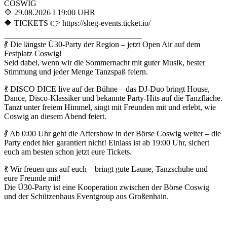
COSWIG
🔷 29.08.2026 I 19:00 UHR
🔷 TICKETS 👉 https://sheg-events.ticket.io/
__________________________________
💃 Die längste Ü30-Party der Region – jetzt Open Air auf dem
Festplatz Coswig!
Seid dabei, wenn wir die Sommernacht mit guter Musik, bester
Stimmung und jeder Menge Tanzspaß feiern.
💃 DISCO DICE live auf der Bühne – das DJ-Duo bringt House,
Dance, Disco-Klassiker und bekannte Party-Hits auf die Tanzfläche.
Tanzt unter freiem Himmel, singt mit Freunden mit und erlebt, wie
Coswig an diesem Abend feiert.
💃 Ab 0:00 Uhr geht die Aftershow in der Börse Coswig weiter – die
Party endet hier garantiert nicht! Einlass ist ab 19:00 Uhr, sichert
euch am besten schon jetzt eure Tickets.
💃 Wir freuen uns auf euch – bringt gute Laune, Tanzschuhe und
eure Freunde mit!
Die Ü30-Party ist eine Kooperation zwischen der Börse Coswig
und der Schützenhaus Eventgroup aus Großenhain.