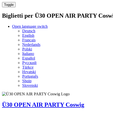
Toggle
Biglietti per
Ü30 OPEN AIR PARTY Cosw
Open language switch
Deutsch
English
Français
Nederlands
Polski
Italiano
Español
Русский
Türkçe
Hrvatski
Português
Shqip
Slovenski
Ü30 OPEN AIR PARTY Coswig