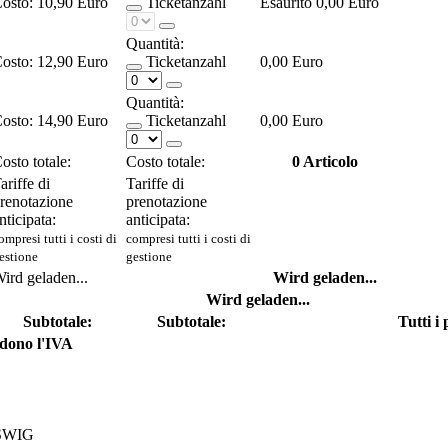
osto:
10,90 Euro
Ticketanzahl
Esaurito
0,00 Euro
Quantità:
osto:
12,90 Euro
Ticketanzahl
0,00 Euro
Quantità:
osto:
14,90 Euro
Ticketanzahl
0,00 Euro
osto totale:
Costo totale:
0
Articolo
ariffe di
Tariffe di
renotazione
prenotazione
nticipata:
anticipata:
ompresi tutti i costi di
compresi tutti i costi di
estione
gestione
ird geladen...
Wird geladen...
Wird geladen...
Subtotale:
Subtotale:
Tutti i
ludono l'IVA
SWIG