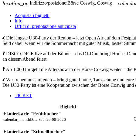
location_on
Indirizzo/posizione:
Börse Coswig, Coswig
calenda
Acquista i biglietti
Info
Uffici di prenotazione anticipata
💃 Die längste Ü30-Party der Region – jetzt Open Air auf dem Festpl
Seid dabei, wenn wir die Sommernacht mit guter Musik, bester Stim
💃 DISCO DICE live auf der Bühne – das DJ-Duo bringt House, Dance,
an diesem Abend feiert.
💃 Ab 1:00 Uhr geht die Aftershow in der Börse Coswig weiter – die Par
💃 Wir freuen uns auf euch – bringt gute Laune, Tanzschuhe und eure
Die Ü30-Party ist eine Kooperation zwischen der Börse Coswig und
TICKET
Biglietti
Flanierkarte "Frühbucher"
C
calendar_month
Data
Sab. 29-08-2026
Flanierkarte "Schnellbucher"