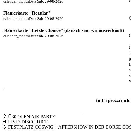
C
calendar_month
Data
Sab. 29-08-2026
Flanierkarte "Regular"
C
calendar_month
Data
Sab. 29-08-2026
Flanierkarte "Letzte Chance" (danach sind wir ausverkauft)
C
calendar_month
Data
Sab. 29-08-2026
C
T
p
a
c
g
W
:
tutti i prezzi inc
__________________________________
🔷 Ü30 OPEN AIR PARTY
🔷 LIVE: DISCO DICE
🔷 FESTPLATZ COSWIG + AFTERSHOW IN DER BÖRSE CO