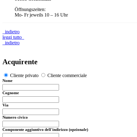
Öffnungszeiten:
Mo- Fr jeweils 10 – 16 Uhr
indietro
leggi tutto
indietro
Acquirente
Cliente privato
Cliente commerciale
Nome
Cognome
Via
Numero civico
Componente aggiuntivo dell'indirizzo (opzionale)