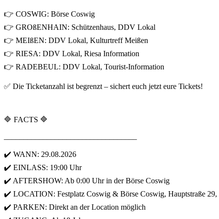
👉 COSWIG: Börse Coswig
👉 GROßENHAIN: Schützenhaus, DDV Lokal
👉 MEIßEN: DDV Lokal, Kulturtreff Meißen
👉 RIESA: DDV Lokal, Riesa Information
👉 RADEBEUL: DDV Lokal, Tourist-Information
✅ Die Ticketanzahl ist begrenzt – sichert euch jetzt eure Tickets!
🔷 FACTS 🔷
__________________________________
✔️ WANN: 29.08.2026
✔️ EINLASS: 19:00 Uhr
✔️ AFTERSHOW: Ab 0:00 Uhr in der Börse Coswig
✔️ LOCATION: Festplatz Coswig & Börse Coswig, Hauptstraße 29,
✔️ PARKEN: Direkt an der Location möglich