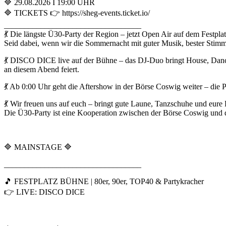
🔷 29.08.2026 I 19:00 UHR
🔷 TICKETS 👉 https://sheg-events.ticket.io/
__________________________________
💃 Die längste Ü30-Party der Region – jetzt Open Air auf dem Festpl
Seid dabei, wenn wir die Sommernacht mit guter Musik, bester Stim
💃 DISCO DICE live auf der Bühne – das DJ-Duo bringt House, Dance,
an diesem Abend feiert.
💃 Ab 0:00 Uhr geht die Aftershow in der Börse Coswig weiter – die Par
💃 Wir freuen uns auf euch – bringt gute Laune, Tanzschuhe und eure
Die Ü30-Party ist eine Kooperation zwischen der Börse Coswig und
🔷 MAINSTAGE 🔷
__________________________________
🎵 FESTPLATZ BÜHNE | 80er, 90er, TOP40 & Partykracher
👉 LIVE: DISCO DICE