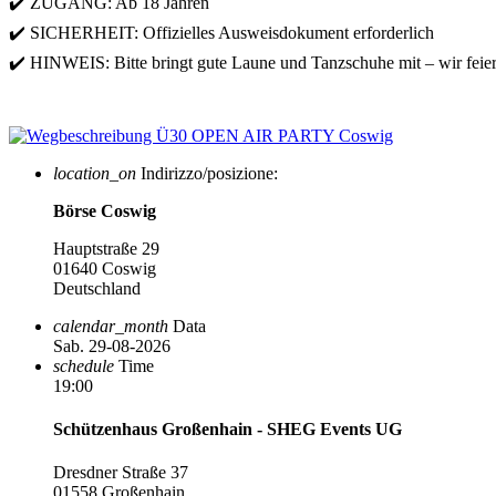
✔️ ZUGANG: Ab 18 Jahren
✔️ SICHERHEIT: Offizielles Ausweisdokument erforderlich
✔️ HINWEIS: Bitte bringt gute Laune und Tanzschuhe mit – wir feie
location_on
Indirizzo/posizione:
Börse Coswig
Hauptstraße 29
01640 Coswig
Deutschland
calendar_month
Data
Sab. 29-08-2026
schedule
Time
19:00
Schützenhaus Großenhain - SHEG Events UG
Dresdner Straße 37
01558 Großenhain