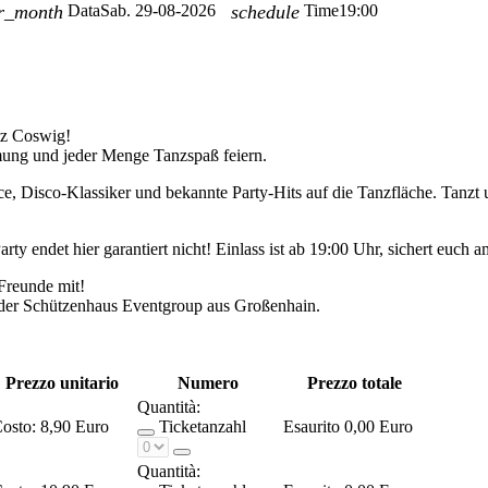
r_month
Data
Sab. 29-08-2026
schedule
Time
19:00
atz Coswig!
mung und jeder Menge Tanzspaß feiern.
 Disco-Klassiker und bekannte Party-Hits auf die Tanzfläche. Tanzt u
ty endet hier garantiert nicht! Einlass ist ab 19:00 Uhr, sichert euch a
 Freunde mit!
 der Schützenhaus Eventgroup aus Großenhain.
Prezzo unitario
Numero
Prezzo totale
Quantità:
osto:
8,90 Euro
Ticketanzahl
Esaurito
0,00 Euro
Quantità: