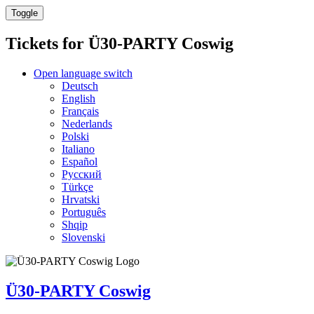
Toggle
Tickets for
Ü30-PARTY Coswig
Open language switch
Deutsch
English
Français
Nederlands
Polski
Italiano
Español
Русский
Türkçe
Hrvatski
Português
Shqip
Slovenski
Ü30-PARTY Coswig