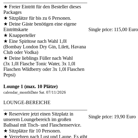
__________________________________
★ Freier Eintritt für den Besteller dieses
Packages
★ Sitzplätze für bis zu 6 Personen.
★ Deine Gäste benötigen eine eigene
Eintrittskarte
Single price:
115,00 Euro
★ Knapperteller
★ Eine Spiritose nach Wahl 1,0l
(Bombay London Dry Gin, Lilett, Havana
Club oder Vodka)
★ Deine lieblings Füller nach Wahl
(3x 1,0l Flasche Tonic Water, 3x 1,0l
Flaschen Wildberry oder 3x 1,0l Flaschen
Pepsi)
Lounge 1 (max. 10 Plätze)
calendar_month
Date
Sat. 07/11/2026
LOUNGE-BEREICHE
__________________________________
★ Reserviere jetzt einen Sitzplatz in
Single price:
19,90 Euro
unserem Loungebereich im großen
Ballsaal mit Tisch- und Flaschenservice.
★ Sitzplätze für 10 Personen.
★ Verzehren nach Lust und Laune. Es gibt