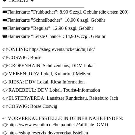
🔷 TICKETS 🔷
__________________________________
🎟Flanierkarte "Frühbucher": 8,90 € zzgl. Gebühr (die ersten 200)
🎟Flanierkarte "Schnellbucher": 10,90 € zzgl. Gebühr
🎟Flanierkarte "Regular": 12,90 € zzgl. Gebühr
🎟Flanierkarte "Letzte Chance": 14,90 € zzgl. Gebühr
👉ONLINE: https://sheg-events.ticket.io/tuj1dc/
👉COSWIG: Börse
👉GROßENHAIN: Schützenhaus, DDV Lokal
👉MEIßEN: DDV Lokal, Kulturtreff Meißen
👉RIESA: DDV Lokal, Riesa Information
👉RADEBEUL: DDV Lokal, Tourist-Information
👉ELSTERWERDA: Lausitzer Rundschau, Reisebüro Jach
👉COSWIG: Börse Coswig
✅ VORVERKAUFSSTELLE IN DEINER NÄHE FINDEN:
👉https://www.eventim.de/help/outlets/?affiliate=GMD
👉https://shop.reservix.de/vorverkaufsstellen