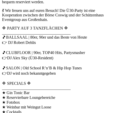
bequem reserviert werden.
💃 Wir freuen uns auf euren Besuch! Die Ü30-Party ist eine
Kooperation zwischen der Börse Coswig und der Schützenhaus
Eventgroup aus Großenhain.
🔷 PARTY AUF 3 TANZFLÄCHEN 🔷
__________________________________
🎵BALLSAAL | 80er, 90er und das Beste von Heute
👉 DJ Robert Dehlis
🎵CLUBFLOOR | 90er, TOP40 Hits, Partysmasher
👉DJ Alex Sky (Ü30-Resident)
🎵SALON | Old School R’n’B & Hip Hop Tunes
👉DJ wird noch bekanntgegeben
🔷 SPECIALS 🔷
__________________________________
★ Gin Tonic Bar
★ Reservierbare Loungebereiche
★ Fotobox
★ Weinbar mit Weingut Loose
★ Cocktails