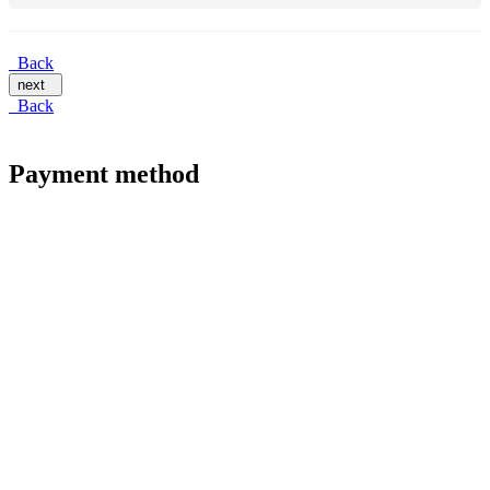
Back
next
Back
Payment method