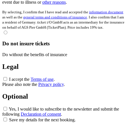
event due to illness or
other reasons
.
By selecting, I confirm that I have read and accepted the
information document
as well as the
general terms and conditions of insurance
. I also confirm that I am
a resident of Germany. ticket i/O GmbH acts as an intermediary for the insurance
on behalf of AGS Pier GmbH (TicketPlan). Price includes 19% tax.
Do not insure tickets
Do without the benefits of insurance
Legal
I accept the
Terms of use
.
Please also note the
Privacy policy
.
Optional
Yes, I would like to subscribe to the newsletter and submit the
following
Declaration of consent
.
Save my details for the next booking.