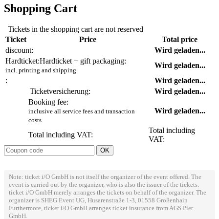
Shopping Cart
Tickets in the shopping cart are not reserved
Ticket
Price
Total price
discount:
Wird geladen...
Hardticket:
Hardticket + gift packaging:
Wird geladen...
incl. printing and shipping
:
Wird geladen...
Ticketversicherung:
Wird geladen...
Booking fee:
Wird geladen...
inclusive all service fees and transaction
costs
Total including
Total including VAT:
VAT:
Note: ticket i/O GmbH is not itself the organizer of the event offered. The
event is carried out by the organizer, who is also the issuer of the tickets.
ticket i/O GmbH merely arranges the tickets on behalf of the organizer. The
organizer is SHEG Event UG, Husarenstraße 1-3, 01558 Großenhain
Furthermore, ticket i/O GmbH arranges ticket insurance from AGS Pier
GmbH.