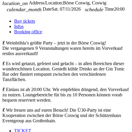
location_on
Address/Location:
Börse Coswig, Coswig
calendar_month
Date
Sat. 07/11/2026
schedule
Time
20:00
Buy tickets
Infos
Booking office
💃 Weinböhla’s größte Party – jetzt in der Börse Coswig!
Die vergangenen 9 Veranstaltungen waren bereits im Vorverkauf
restlos ausverkauft!
💃 Es wird getanzt, gefeiert und gelacht – in allen Bereichen dieser
wunderschönen Location. Genießt kühle Drinks an der Gin Tonic
Bar oder flaniert entspannt zwischen den verschiedenen
Tanzflächen.
💃 Einlass ist ab 20:00 Uhr. Wir empfehlen dringend, den Vorverkauf
zu nutzen. Loungebereiche für bis zu 10 Personen können vorab
bequem reserviert werden.
💃 Wir freuen uns auf euren Besuch! Die Ü30-Party ist eine
Kooperation zwischen der Börse Coswig und der Schützenhaus
Eventgroup aus Großenhain.
TICKET