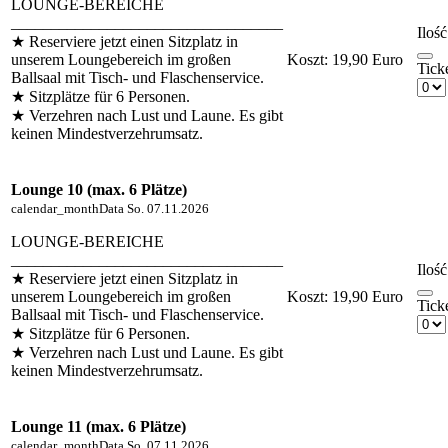
LOUNGE-BEREICHE
__________________________________
Ilość
★ Reserviere jetzt einen Sitzplatz in
unserem Loungebereich im großen
Koszt:
19,90 Euro
Tick
Ballsaal mit Tisch- und Flaschenservice.
★ Sitzplätze für 6 Personen.
★ Verzehren nach Lust und Laune. Es gibt
keinen Mindestverzehrumsatz.
Lounge 10 (max. 6 Plätze)
calendar_month
Data
So. 07.11.2026
LOUNGE-BEREICHE
__________________________________
Ilość
★ Reserviere jetzt einen Sitzplatz in
unserem Loungebereich im großen
Koszt:
19,90 Euro
Tick
Ballsaal mit Tisch- und Flaschenservice.
★ Sitzplätze für 6 Personen.
★ Verzehren nach Lust und Laune. Es gibt
keinen Mindestverzehrumsatz.
Lounge 11 (max. 6 Plätze)
calendar_month
Data
So. 07.11.2026