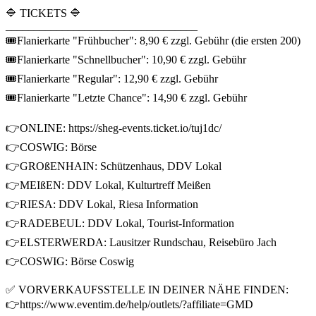
🔷 TICKETS 🔷
__________________________________
🎟Flanierkarte "Frühbucher": 8,90 € zzgl. Gebühr (die ersten 200)
🎟Flanierkarte "Schnellbucher": 10,90 € zzgl. Gebühr
🎟Flanierkarte "Regular": 12,90 € zzgl. Gebühr
🎟Flanierkarte "Letzte Chance": 14,90 € zzgl. Gebühr
👉ONLINE: https://sheg-events.ticket.io/tuj1dc/
👉COSWIG: Börse
👉GROßENHAIN: Schützenhaus, DDV Lokal
👉MEIßEN: DDV Lokal, Kulturtreff Meißen
👉RIESA: DDV Lokal, Riesa Information
👉RADEBEUL: DDV Lokal, Tourist-Information
👉ELSTERWERDA: Lausitzer Rundschau, Reisebüro Jach
👉COSWIG: Börse Coswig
✅ VORVERKAUFSSTELLE IN DEINER NÄHE FINDEN:
👉https://www.eventim.de/help/outlets/?affiliate=GMD