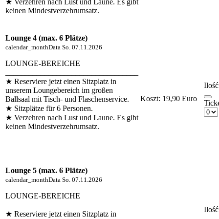
★ Verzehren nach Lust und Laune. Es gibt
keinen Mindestverzehrumsatz.
Lounge 4 (max. 6 Plätze)
calendar_month
Data
So. 07.11.2026
LOUNGE-BEREICHE
__________________________________
★ Reserviere jetzt einen Sitzplatz in
Ilość
unserem Loungebereich im großen
Koszt:
19,90 Euro
Ballsaal mit Tisch- und Flaschenservice.
Tick
★ Sitzplätze für 6 Personen.
★ Verzehren nach Lust und Laune. Es gibt
keinen Mindestverzehrumsatz.
Lounge 5 (max. 6 Plätze)
calendar_month
Data
So. 07.11.2026
LOUNGE-BEREICHE
__________________________________
Ilość
★ Reserviere jetzt einen Sitzplatz in