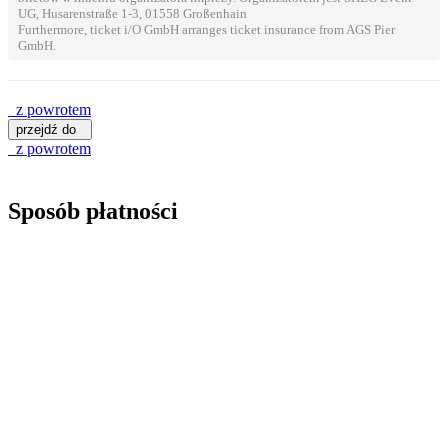
UG, Husarenstraße 1-3, 01558 Großenhain
Furthermore, ticket i/O GmbH arranges ticket insurance from AGS Pier
GmbH.
z powrotem
przejdź do
z powrotem
Sposób płatności