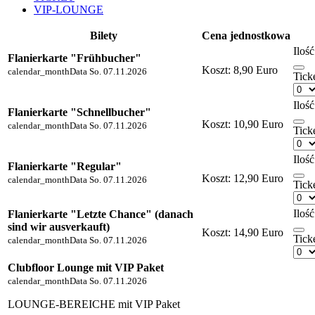
VIP-LOUNGE
Bilety
Cena jednostkowa
Ilość
Flanierkarte "Frühbucher"
Koszt:
8,90 Euro
calendar_month
Data
So. 07.11.2026
Tick
Ilość
Flanierkarte "Schnellbucher"
Koszt:
10,90 Euro
calendar_month
Data
So. 07.11.2026
Tick
Ilość
Flanierkarte "Regular"
Koszt:
12,90 Euro
calendar_month
Data
So. 07.11.2026
Tick
Ilość
Flanierkarte "Letzte Chance" (danach
sind wir ausverkauft)
Koszt:
14,90 Euro
Tick
calendar_month
Data
So. 07.11.2026
Clubfloor Lounge mit VIP Paket
calendar_month
Data
So. 07.11.2026
LOUNGE-BEREICHE mit VIP Paket