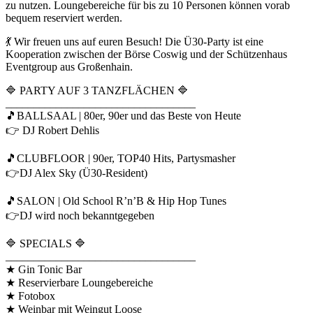
zu nutzen. Loungebereiche für bis zu 10 Personen können vorab
bequem reserviert werden.
💃 Wir freuen uns auf euren Besuch! Die Ü30-Party ist eine
Kooperation zwischen der Börse Coswig und der Schützenhaus
Eventgroup aus Großenhain.
🔷 PARTY AUF 3 TANZFLÄCHEN 🔷
__________________________________
🎵BALLSAAL | 80er, 90er und das Beste von Heute
👉 DJ Robert Dehlis
🎵CLUBFLOOR | 90er, TOP40 Hits, Partysmasher
👉DJ Alex Sky (Ü30-Resident)
🎵SALON | Old School R’n’B & Hip Hop Tunes
👉DJ wird noch bekanntgegeben
🔷 SPECIALS 🔷
__________________________________
★ Gin Tonic Bar
★ Reservierbare Loungebereiche
★ Fotobox
★ Weinbar mit Weingut Loose