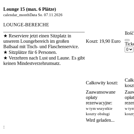
Lounge 15 (max. 6 Plätze)
calendar_month
Data
So. 07.11.2026
LOUNGE-BEREICHE
__________________________________
Ilość
★ Reserviere jetzt einen Sitzplatz in
unserem Loungebereich im großen
Koszt:
19,90 Euro
Tick
Ballsaal mit Tisch- und Flaschenservice.
★ Sitzplätze für 6 Personen.
★ Verzehren nach Lust und Laune. Es gibt
keinen Mindestverzehrumsatz.
Całk
Całkowity koszt:
koszt
Zaawansowane
Zaa
opłaty
opła
rezerwacyjne:
reze
w tym wszystkie
w tym
koszty obsługi
koszt
Wird geladen...
: