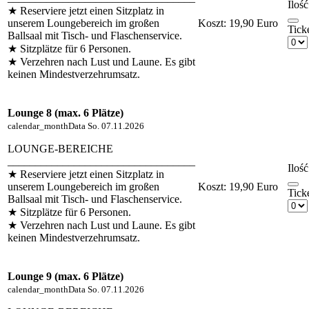
Ilość
★ Reserviere jetzt einen Sitzplatz in
unserem Loungebereich im großen
Koszt:
19,90 Euro
Tick
Ballsaal mit Tisch- und Flaschenservice.
★ Sitzplätze für 6 Personen.
★ Verzehren nach Lust und Laune. Es gibt
keinen Mindestverzehrumsatz.
Lounge 8 (max. 6 Plätze)
calendar_month
Data
So. 07.11.2026
LOUNGE-BEREICHE
__________________________________
Ilość
★ Reserviere jetzt einen Sitzplatz in
unserem Loungebereich im großen
Koszt:
19,90 Euro
Tick
Ballsaal mit Tisch- und Flaschenservice.
★ Sitzplätze für 6 Personen.
★ Verzehren nach Lust und Laune. Es gibt
keinen Mindestverzehrumsatz.
Lounge 9 (max. 6 Plätze)
calendar_month
Data
So. 07.11.2026