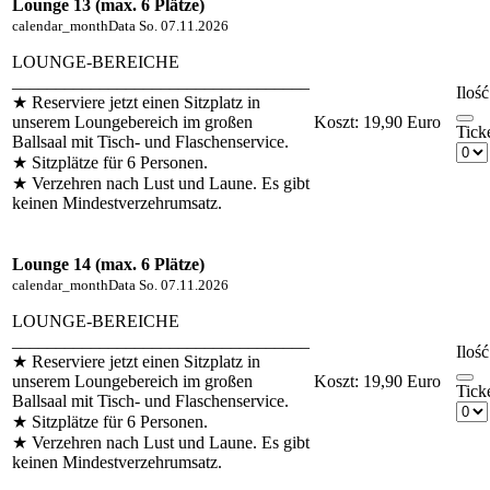
Lounge 13 (max. 6 Plätze)
calendar_month
Data
So. 07.11.2026
LOUNGE-BEREICHE
__________________________________
Ilość
★ Reserviere jetzt einen Sitzplatz in
unserem Loungebereich im großen
Koszt:
19,90 Euro
Tick
Ballsaal mit Tisch- und Flaschenservice.
★ Sitzplätze für 6 Personen.
★ Verzehren nach Lust und Laune. Es gibt
keinen Mindestverzehrumsatz.
Lounge 14 (max. 6 Plätze)
calendar_month
Data
So. 07.11.2026
LOUNGE-BEREICHE
__________________________________
Ilość
★ Reserviere jetzt einen Sitzplatz in
unserem Loungebereich im großen
Koszt:
19,90 Euro
Tick
Ballsaal mit Tisch- und Flaschenservice.
★ Sitzplätze für 6 Personen.
★ Verzehren nach Lust und Laune. Es gibt
keinen Mindestverzehrumsatz.