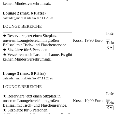
keinen Mindestverzehrumsatz
Lounge 2 (max. 6 Plätze)
calendar_month
Data
So. 07.11.2026
LOUNGE-BEREICHE
__________________________________
Ilość
★ Reserviere jetzt einen Sitzplatz in
unserem Loungebereich im großen
Koszt:
19,90 Euro
Tick
Ballsaal mit Tisch- und Flaschenservice.
★ Sitzplätze für 6 Personen.
★ Verzehren nach Lust und Laune. Es gibt
keinen Mindestverzehrumsatz.
Lounge 3 (max. 6 Plätze)
calendar_month
Data
So. 07.11.2026
LOUNGE-BEREICHE
__________________________________
Ilość
★ Reserviere jetzt einen Sitzplatz in
unserem Loungebereich im großen
Koszt:
19,90 Euro
Tick
Ballsaal mit Tisch- und Flaschenservice.
★ Sitzplätze für 6 Personen.