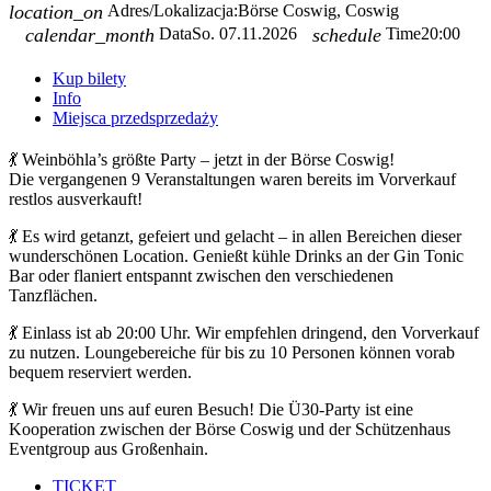
location_on
Adres/Lokalizacja:
Börse Coswig, Coswig
calendar_month
Data
So. 07.11.2026
schedule
Time
20:00
Kup bilety
Info
Miejsca przedsprzedaży
💃 Weinböhla’s größte Party – jetzt in der Börse Coswig!
Die vergangenen 9 Veranstaltungen waren bereits im Vorverkauf
restlos ausverkauft!
💃 Es wird getanzt, gefeiert und gelacht – in allen Bereichen dieser
wunderschönen Location. Genießt kühle Drinks an der Gin Tonic
Bar oder flaniert entspannt zwischen den verschiedenen
Tanzflächen.
💃 Einlass ist ab 20:00 Uhr. Wir empfehlen dringend, den Vorverkauf
zu nutzen. Loungebereiche für bis zu 10 Personen können vorab
bequem reserviert werden.
💃 Wir freuen uns auf euren Besuch! Die Ü30-Party ist eine
Kooperation zwischen der Börse Coswig und der Schützenhaus
Eventgroup aus Großenhain.
TICKET