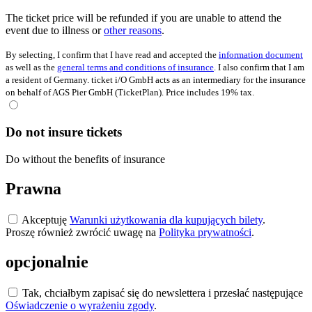
The ticket price will be refunded if you are unable to attend the
event due to illness or
other reasons
.
By selecting, I confirm that I have read and accepted the
information document
as well as the
general terms and conditions of insurance
. I also confirm that I am
a resident of Germany. ticket i/O GmbH acts as an intermediary for the insurance
on behalf of AGS Pier GmbH (TicketPlan). Price includes 19% tax.
Do not insure tickets
Do without the benefits of insurance
Prawna
Akceptuję
Warunki użytkowania dla kupujących bilety
.
Proszę również zwrócić uwagę na
Polityka prywatności
.
opcjonalnie
Tak, chciałbym zapisać się do newslettera i przesłać następujące
Oświadczenie o wyrażeniu zgody
.