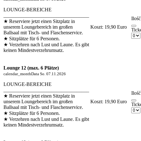
LOUNGE-BEREICHE
__________________________________
Ilość
★ Reserviere jetzt einen Sitzplatz in
unserem Loungebereich im großen
Koszt:
19,90 Euro
Tick
Ballsaal mit Tisch- und Flaschenservice.
★ Sitzplätze für 6 Personen.
★ Verzehren nach Lust und Laune. Es gibt
keinen Mindestverzehrumsatz.
Lounge 12 (max. 6 Plätze)
calendar_month
Data
So. 07.11.2026
LOUNGE-BEREICHE
__________________________________
Ilość
★ Reserviere jetzt einen Sitzplatz in
unserem Loungebereich im großen
Koszt:
19,90 Euro
Tick
Ballsaal mit Tisch- und Flaschenservice.
★ Sitzplätze für 6 Personen.
★ Verzehren nach Lust und Laune. Es gibt
keinen Mindestverzehrumsatz.