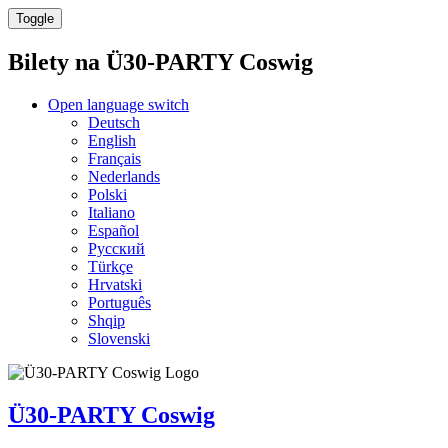
Toggle
Bilety na
Ü30-PARTY Coswig
Open language switch
Deutsch
English
Français
Nederlands
Polski
Italiano
Español
Русский
Türkçe
Hrvatski
Português
Shqip
Slovenski
Ü30-PARTY Coswig