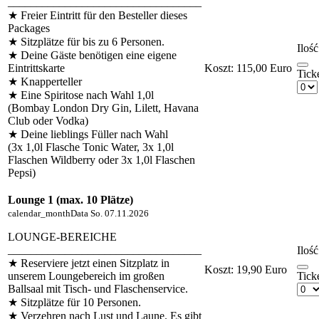
__________________________________
★ Freier Eintritt für den Besteller dieses
Packages
★ Sitzplätze für bis zu 6 Personen.
Ilość
★ Deine Gäste benötigen eine eigene
Eintrittskarte
Koszt:
115,00 Euro
Tick
★ Knapperteller
★ Eine Spiritose nach Wahl 1,0l
(Bombay London Dry Gin, Lilett, Havana
Club oder Vodka)
★ Deine lieblings Füller nach Wahl
(3x 1,0l Flasche Tonic Water, 3x 1,0l
Flaschen Wildberry oder 3x 1,0l Flaschen
Pepsi)
Lounge 1 (max. 10 Plätze)
calendar_month
Data
So. 07.11.2026
LOUNGE-BEREICHE
__________________________________
Ilość
★ Reserviere jetzt einen Sitzplatz in
Koszt:
19,90 Euro
unserem Loungebereich im großen
Tick
Ballsaal mit Tisch- und Flaschenservice.
★ Sitzplätze für 10 Personen.
★ Verzehren nach Lust und Laune. Es gibt