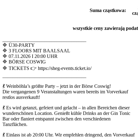
Suma cząstkowa:
cz
wszystkie ceny zawierają pod
__________________________________
🔷 Ü30-PARTY
🔷 3 FLOORS MIT BAALSAAL
🔷 07.11.2026 I 20:00 UHR
🔷 BÖRSE COSWIG
🔷 TICKETS 👉 https://sheg-events.ticket.io/
__________________________________
💃 Weinböhla’s größte Party – jetzt in der Börse Coswig!
Die vergangenen 9 Veranstaltungen waren bereits im Vorverkauf
restlos ausverkauft!
💃 Es wird getanzt, gefeiert und gelacht – in allen Bereichen dieser
wunderschönen Location. Genießt kühle Drinks an der Gin Tonic
Bar oder flaniert entspannt zwischen den verschiedenen
Tanzflächen.
💃 Einlass ist ab 20:00 Uhr. Wir empfehlen dringend, den Vorverkauf