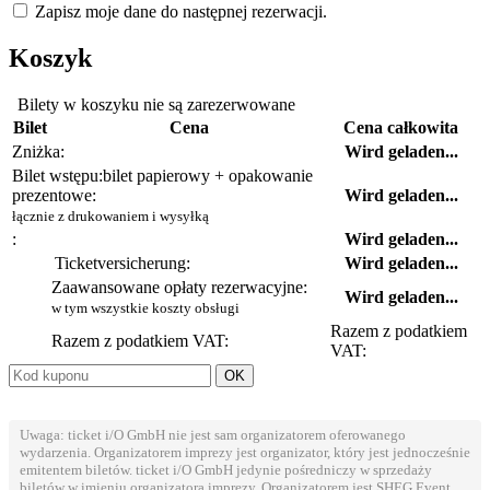
Zapisz moje dane do następnej rezerwacji.
Koszyk
Bilety w koszyku nie są zarezerwowane
Bilet
Cena
Cena całkowita
Zniżka:
Wird geladen...
Bilet wstępu:
bilet papierowy + opakowanie
prezentowe:
Wird geladen...
łącznie z drukowaniem i wysyłką
:
Wird geladen...
Ticketversicherung:
Wird geladen...
Zaawansowane opłaty rezerwacyjne:
Wird geladen...
w tym wszystkie koszty obsługi
Razem z podatkiem
Razem z podatkiem VAT:
VAT:
Uwaga: ticket i/O GmbH nie jest sam organizatorem oferowanego
wydarzenia. Organizatorem imprezy jest organizator, który jest jednocześnie
emitentem biletów. ticket i/O GmbH jedynie pośredniczy w sprzedaży
biletów w imieniu organizatora imprezy. Organizatorem jest SHEG Event