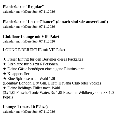
Flanierkarte "Regular"
calendar_month
Date
Sub. 07.11.2026
Flanierkarte "Letzte Chance" (danach sind wir ausverkauft)
calendar_month
Date
Sub. 07.11.2026
Clubfloor Lounge mit VIP Paket
calendar_month
Date
Sub. 07.11.2026
LOUNGE-BEREICHE mit VIP Paket
__________________________________
★ Freier Eintritt für den Besteller dieses Packages
★ Sitzplätze für bis zu 6 Personen.
★ Deine Gäste benötigen eine eigene Eintrittskarte
★ Knapperteller
★ Eine Spiritose nach Wahl 1,0l
(Bombay London Dry Gin, Lilett, Havana Club oder Vodka)
★ Deine lieblings Füller nach Wahl
(3x 1,0l Flasche Tonic Water, 3x 1,0l Flaschen Wildberry oder 3x 1,0
Pepsi)
Lounge 1 (max. 10 Plätze)
calendar_month
Date
Sub. 07.11.2026