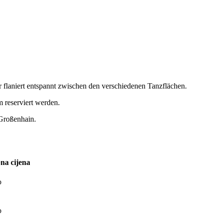
r flaniert entspannt zwischen den verschiedenen Tanzflächen.
 reserviert werden.
 Großenhain.
a cijena
o
o