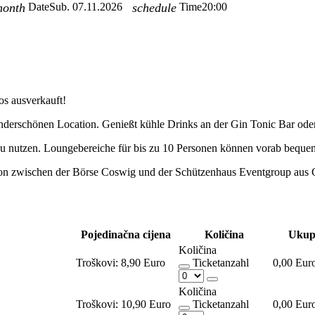
month
Date
Sub. 07.11.2026
schedule
Time
20:00
os ausverkauft!
 wunderschönen Location. Genießt kühle Drinks an der Gin Tonic Bar ode
 zu nutzen. Loungebereiche für bis zu 10 Personen können vorab bequem
ation zwischen der Börse Coswig und der Schützenhaus Eventgroup aus
Pojedinačna cijena
Količina
Ukupn
Količina
Troškovi:
8,90 Euro
Ticketanzahl
0,00 Eur
Količina
Troškovi:
10,90 Euro
Ticketanzahl
0,00 Eur