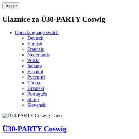
Toggle
Ulaznice za
Ü30-PARTY Coswig
Open language switch
Deutsch
English
Français
Nederlands
Polski
Italiano
Español
Русский
Türkçe
Hrvatski
Português
Shqip
Slovenski
Ü30-PARTY Coswig