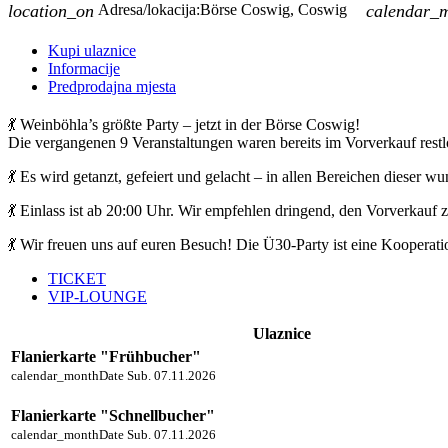
location_on
Adresa/lokacija:
Börse Coswig, Coswig
calendar_
Kupi ulaznice
Informacije
Predprodajna mjesta
💃 Weinböhla’s größte Party – jetzt in der Börse Coswig!
Die vergangenen 9 Veranstaltungen waren bereits im Vorverkauf restl
💃 Es wird getanzt, gefeiert und gelacht – in allen Bereichen dieser
💃 Einlass ist ab 20:00 Uhr. Wir empfehlen dringend, den Vorverkauf
💃 Wir freuen uns auf euren Besuch! Die Ü30-Party ist eine Kooper
TICKET
VIP-LOUNGE
Ulaznice
Flanierkarte "Frühbucher"
calendar_month
Date
Sub. 07.11.2026
Flanierkarte "Schnellbucher"
calendar_month
Date
Sub. 07.11.2026