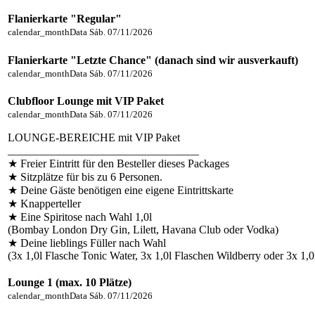
Flanierkarte "Regular"
calendar_month
Data
Sáb. 07/11/2026
Flanierkarte "Letzte Chance" (danach sind wir ausverkauft)
calendar_month
Data
Sáb. 07/11/2026
Clubfloor Lounge mit VIP Paket
calendar_month
Data
Sáb. 07/11/2026
LOUNGE-BEREICHE mit VIP Paket
__________________________________
★ Freier Eintritt für den Besteller dieses Packages
★ Sitzplätze für bis zu 6 Personen.
★ Deine Gäste benötigen eine eigene Eintrittskarte
★ Knapperteller
★ Eine Spiritose nach Wahl 1,0l
(Bombay London Dry Gin, Lilett, Havana Club oder Vodka)
★ Deine lieblings Füller nach Wahl
(3x 1,0l Flasche Tonic Water, 3x 1,0l Flaschen Wildberry oder 3x 1,0
Lounge 1 (max. 10 Plätze)
calendar_month
Data
Sáb. 07/11/2026