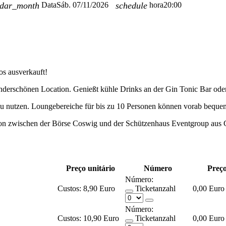
ndar_month
Data
Sáb. 07/11/2026
schedule
hora
20:00
os ausverkauft!
 wunderschönen Location. Genießt kühle Drinks an der Gin Tonic Bar ode
 zu nutzen. Loungebereiche für bis zu 10 Personen können vorab bequem
ation zwischen der Börse Coswig und der Schützenhaus Eventgroup aus
Preço unitário
Número
Preço
Número:
Custos:
8,90 Euro
Ticketanzahl
0,00 Euro
Número:
Custos:
10,90 Euro
Ticketanzahl
0,00 Euro