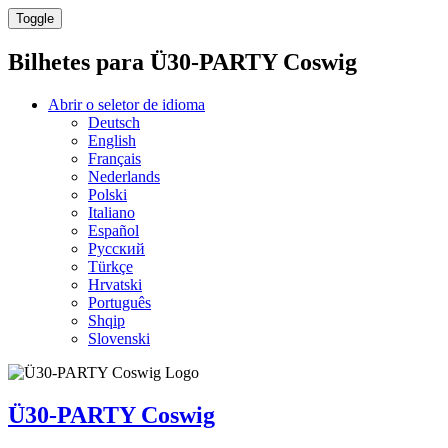
Toggle
Bilhetes para
Ü30-PARTY Coswig
Abrir o seletor de idioma
Deutsch
English
Français
Nederlands
Polski
Italiano
Español
Русский
Türkçe
Hrvatski
Português
Shqip
Slovenski
Ü30-PARTY Coswig