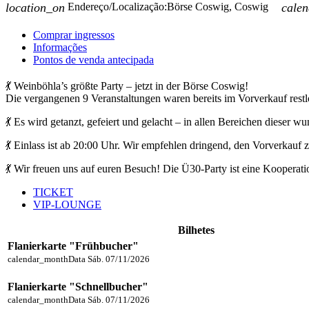
location_on
Endereço/Localização:
Börse Coswig, Coswig
cale
Comprar ingressos
Informações
Pontos de venda antecipada
💃 Weinböhla’s größte Party – jetzt in der Börse Coswig!
Die vergangenen 9 Veranstaltungen waren bereits im Vorverkauf restl
💃 Es wird getanzt, gefeiert und gelacht – in allen Bereichen dieser
💃 Einlass ist ab 20:00 Uhr. Wir empfehlen dringend, den Vorverkauf
💃 Wir freuen uns auf euren Besuch! Die Ü30-Party ist eine Kooper
TICKET
VIP-LOUNGE
Bilhetes
Flanierkarte "Frühbucher"
calendar_month
Data
Sáb. 07/11/2026
Flanierkarte "Schnellbucher"
calendar_month
Data
Sáb. 07/11/2026