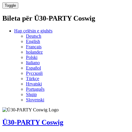
Toggle
Bileta për
Ü30-PARTY Coswig
Hap çelësin e gjuhës
Deutsch
English
Français
holandez
Polski
Italiano
Español
Русский
Türkçe
Hrvatski
Português
Shqip
Slovenski
Ü30-PARTY Coswig