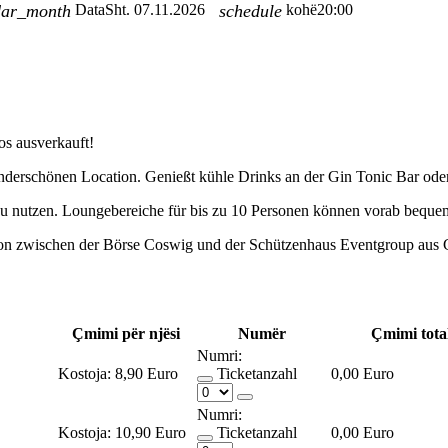
dar_month
Data
Sht. 07.11.2026
schedule
kohë
20:00
os ausverkauft!
 wunderschönen Location. Genießt kühle Drinks an der Gin Tonic Bar ode
 zu nutzen. Loungebereiche für bis zu 10 Personen können vorab bequem
ation zwischen der Börse Coswig und der Schützenhaus Eventgroup aus
Çmimi për njësi
Numër
Çmimi tota
Numri:
Kostoja:
8,90 Euro
Ticketanzahl
0,00 Euro
Numri:
Kostoja:
10,90 Euro
Ticketanzahl
0,00 Euro