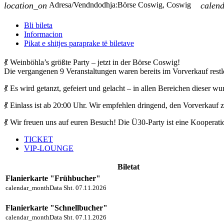
location_on
Adresa/Vendndodhja:
Börse Coswig, Coswig
calen
Bli bileta
Informacion
Pikat e shitjes paraprake të biletave
💃 Weinböhla’s größte Party – jetzt in der Börse Coswig!
Die vergangenen 9 Veranstaltungen waren bereits im Vorverkauf restl
💃 Es wird getanzt, gefeiert und gelacht – in allen Bereichen dieser
💃 Einlass ist ab 20:00 Uhr. Wir empfehlen dringend, den Vorverkauf
💃 Wir freuen uns auf euren Besuch! Die Ü30-Party ist eine Kooper
TICKET
VIP-LOUNGE
Biletat
Flanierkarte "Frühbucher"
calendar_month
Data
Sht. 07.11.2026
Flanierkarte "Schnellbucher"
calendar_month
Data
Sht. 07.11.2026