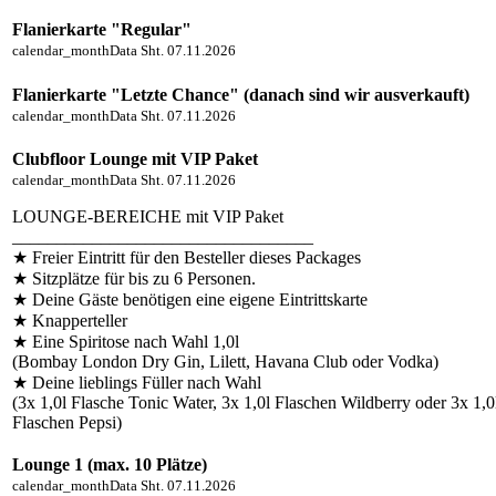
Flanierkarte "Regular"
calendar_month
Data
Sht. 07.11.2026
Flanierkarte "Letzte Chance" (danach sind wir ausverkauft)
calendar_month
Data
Sht. 07.11.2026
Clubfloor Lounge mit VIP Paket
calendar_month
Data
Sht. 07.11.2026
LOUNGE-BEREICHE mit VIP Paket
__________________________________
★ Freier Eintritt für den Besteller dieses Packages
★ Sitzplätze für bis zu 6 Personen.
★ Deine Gäste benötigen eine eigene Eintrittskarte
★ Knapperteller
★ Eine Spiritose nach Wahl 1,0l
(Bombay London Dry Gin, Lilett, Havana Club oder Vodka)
★ Deine lieblings Füller nach Wahl
(3x 1,0l Flasche Tonic Water, 3x 1,0l Flaschen Wildberry oder 3x 1,0
Flaschen Pepsi)
Lounge 1 (max. 10 Plätze)
calendar_month
Data
Sht. 07.11.2026