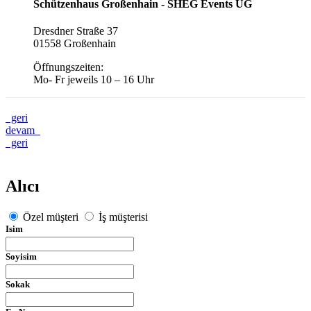
Schützenhaus Großenhain - SHEG Events UG
Dresdner Straße 37
01558 Großenhain
Öffnungszeiten:
Mo- Fr jeweils 10 – 16 Uhr
geri
devam
geri
Alıcı
Özel müşteri
İş müşterisi
Isim
Soyisim
Sokak