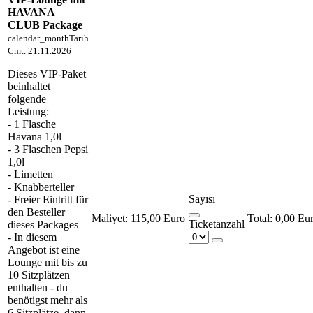
HAVANA
CLUB Package
calendar_month
Tarih
Cmt. 21.11.2026
Dieses VIP-Paket
beinhaltet
folgende
Leistung:
- 1 Flasche
Havana 1,0l
- 3 Flaschen Pepsi
1,0l
- Limetten
- Knabberteller
Sayısı
- Freier Eintritt für
den Besteller
Maliyet:
115,00 Euro
0,00 Eu
Ticketanzahl
dieses Packages
- In diesem
Angebot ist eine
Lounge mit bis zu
10 Sitzplätzen
enthalten - du
benötigst mehr als
6 Sitzplätze, dann