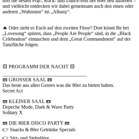
dort die besten Pop-, Rock- und Dance-Hits der 80er neu aufleben –
und vielleicht entdecken wir dabei gemeinsam auch den einen oder
anderen „Wahnsinn“ im „Albany“.
🔥 Oder zieht es Euch auf den zweiten Floor? Dort könnt Ihr bei
„Lovesong“ spüren, dass „People Are People“ sind, in die „Black
Celebration“ eintauchen und dem „Great Commandment“ auf der
Tanzfläche folgen.
🟨 PROGRAMM DER NACHT 🟨
__________________________________
📼 GROSSER SAAL 📼
Das beste aus allen Genres was die 80er zu bieten haben.
Secret Act
📼 KLEINER SAAL 📼
Depeche Mode, Dark & Wave Party
Solitary X
📼 DIE 80ER DISCO PARTY 📼
👉 Snacks & 80er Getränke Specials
👉 Sitz- und Stehplätze