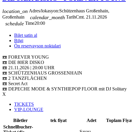
location_on
Adres/lokasyon:
Schützenhaus Großenhain,
Großenhain
calendar_month
Tarih
Cmt. 21.11.2026
schedule
Time
20:00
Bilet satin al
Bilgi
Ön reservayson noktalari
📼 FOREVER YOUNG
📼 DIE 80ER DISKO
📼 21.11.2026 | 20:00 UHR
📼 SCHÜTZENHAUS GROSSENHAIN
📼 2 TANZFLÄCHEN
📼 Secret Act
📼 DEPECHE MODE & SYNTHIEPOP FLOOR mit DJ Solitary
X
TICKETS
VIP-LOUNGE
Biletler
tek fiyat
Adet
Toplam Fiya
Schnellbucher-
Sayısı