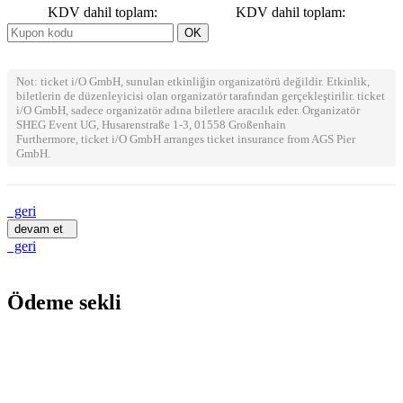
KDV dahil toplam:
KDV dahil toplam:
Not: ticket i/O GmbH, sunulan etkinliğin organizatörü değildir. Etkinlik,
biletlerin de düzenleyicisi olan organizatör tarafından gerçekleştirilir. ticket
i/O GmbH, sadece organizatör adına biletlere aracılık eder. Organizatör
SHEG Event UG, Husarenstraße 1-3, 01558 Großenhain
Furthermore, ticket i/O GmbH arranges ticket insurance from AGS Pier
GmbH.
geri
devam et
geri
Ödeme sekli