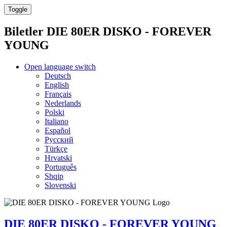
Toggle
Biletler
DIE 80ER DISKO - FOREVER
YOUNG
Open language switch
Deutsch
English
Français
Nederlands
Polski
Italiano
Español
Русский
Türkçe
Hrvatski
Português
Shqip
Slovenski
DIE 80ER DISKO - FOREVER YOUNG