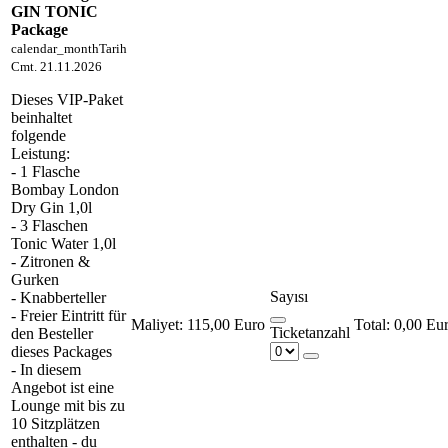
GIN TONIC
Package
calendar_month
Tarih
Cmt. 21.11.2026
Dieses VIP-Paket
beinhaltet
folgende
Leistung:
- 1 Flasche
Bombay London
Dry Gin 1,0l
- 3 Flaschen
Tonic Water 1,0l
- Zitronen &
Gurken
Sayısı
- Knabberteller
- Freier Eintritt für
Maliyet:
115,00 Euro
0,00 Eu
Ticketanzahl
den Besteller
dieses Packages
- In diesem
Angebot ist eine
Lounge mit bis zu
10 Sitzplätzen
enthalten - du