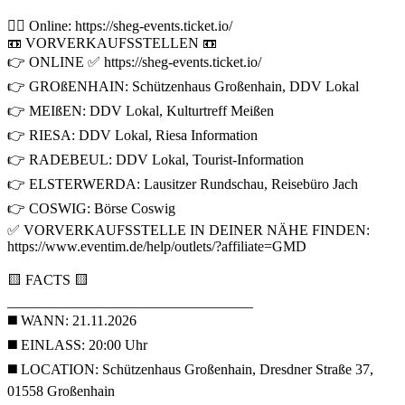
👉🏼 Online: https://sheg-events.ticket.io/
📼 VORVERKAUFSSTELLEN 📼
👉 ONLINE ✅ https://sheg-events.ticket.io/
👉 GROßENHAIN: Schützenhaus Großenhain, DDV Lokal
👉 MEIßEN: DDV Lokal, Kulturtreff Meißen
👉 RIESA: DDV Lokal, Riesa Information
👉 RADEBEUL: DDV Lokal, Tourist-Information
👉 ELSTERWERDA: Lausitzer Rundschau, Reisebüro Jach
👉 COSWIG: Börse Coswig
✅ VORVERKAUFSSTELLE IN DEINER NÄHE FINDEN:
https://www.eventim.de/help/outlets/?affiliate=GMD
🟨 FACTS 🟨
__________________________________
◼️ WANN: 21.11.2026
◼️ EINLASS: 20:00 Uhr
◼️ LOCATION: Schützenhaus Großenhain, Dresdner Straße 37,
01558 Großenhain