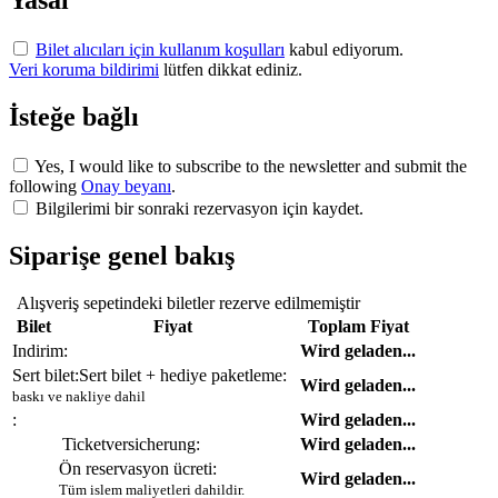
Yasal
Bilet alıcıları için kullanım koşulları
kabul ediyorum.
Veri koruma bildirimi
lütfen dikkat ediniz.
İsteğe bağlı
Yes, I would like to subscribe to the newsletter and submit the
following
Onay beyanı
.
Bilgilerimi bir sonraki rezervasyon için kaydet.
Siparişe genel bakış
Alışveriş sepetindeki biletler rezerve edilmemiştir
Bilet
Fiyat
Toplam Fiyat
Indirim:
Wird geladen...
Sert bilet:
Sert bilet + hediye paketleme:
Wird geladen...
baskı ve nakliye dahil
:
Wird geladen...
Ticketversicherung:
Wird geladen...
Ön reservasyon ücreti:
Wird geladen...
Tüm islem maliyetleri dahildir.