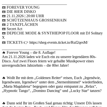
__________________________________
📼 FOREVER YOUNG
📼 DIE 80ER DISKO
📼 21.11.2026 | 20:00 UHR
📼 SCHÜTZENHAUS GROSSENHAIN
📼 2 TANZFLÄCHEN
📼 Secret Act
📼 DEPECHE MODE & SYNTHIEPOP FLOOR mit DJ Solitary
X
📼 TICKETS 👉 https://sheg-events.ticket.io/Ruf2qesM/
__________________________________
🔥 Forever Young – die 8. Auflage!
Am 21.11.2026 laden wir Euch ein zu unserer legendären 80s-
Disco. Auf zwei Floors feiern wir geballte Musikpower eines
unvergesslichen Jahrzehnts – die 80er Jahre!
🔥 Wollt Ihr mit dem „Goldenen Reiter“ reisen, Euch „Irgendwie,
Irgendwann, Irgendwo“ unter dem „Sternenhimmel“ wiederfinden,
„Maria Magdalena“ begegnen oder ganz entspannt zu „Relax“,
„Hypnotic Tango“, „Domino Dancing“ und „Lucky Star“ tanzen?
🔥 Dann seid Ihr im Großen Saal genau richtig: Unsere DJs lassen