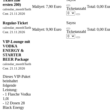
Ticket (die
ersten 200)
Maliyet:
7,90 Euro
0,00 Eu
Ticketanzahl
calendar_month
Tarih
Cmt. 21.11.2026
Sayısı
Regular-Ticket
calendar_month
Tarih
Maliyet:
9,90 Euro
0,00 Eu
Ticketanzahl
Cmt. 21.11.2026
VIP-Lounge mit
VODKA
ENERGY &
STARTER
BEER Package
calendar_month
Tarih
Cmt. 21.11.2026
Dieses VIP-Paket
beinhaltet
folgende
Leistung:
- 1 Flasche Vodka
1,0l
- 12 Dosen 28
Black Energy