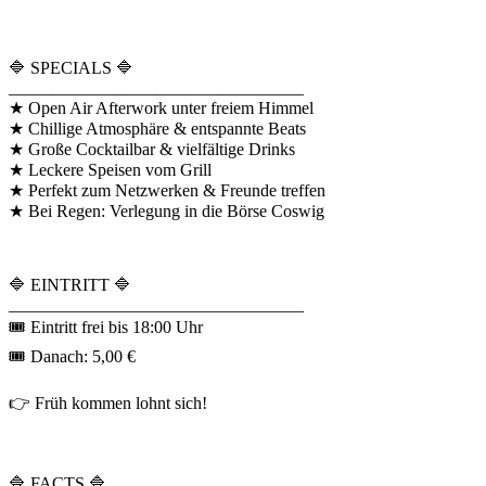
🔷 SPECIALS 🔷
__________________________________
★ Open Air Afterwork unter freiem Himmel
★ Chillige Atmosphäre & entspannte Beats
★ Große Cocktailbar & vielfältige Drinks
★ Leckere Speisen vom Grill
★ Perfekt zum Netzwerken & Freunde treffen
★ Bei Regen: Verlegung in die Börse Coswig
🔷 EINTRITT 🔷
__________________________________
🎟 Eintritt frei bis 18:00 Uhr
🎟 Danach: 5,00 €
👉 Früh kommen lohnt sich!
🔷 FACTS 🔷