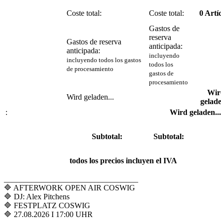
Coste total:
Coste total:
0
Artí
Gastos de
reserva
Gastos de reserva
anticipada:
anticipada:
incluyendo
incluyendo todos los gastos
todos los
de procesamiento
gastos de
procesamiento
Wir
Wird geladen...
gelade
:
Wird geladen...
Subtotal:
Subtotal:
todos los precios incluyen el IVA
__________________________________
🔷 AFTERWORK OPEN AIR COSWIG
🔷 DJ: Alex Pitchens
🔷 FESTPLATZ COSWIG
🔷 27.08.2026 I 17:00 UHR