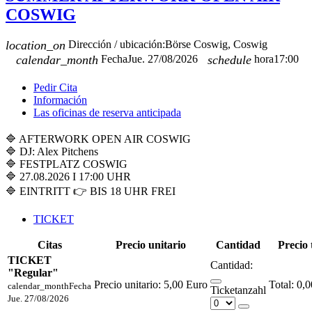
COSWIG
location_on
Dirección / ubicación:
Börse Coswig, Coswig
calendar_month
Fecha
Jue. 27/08/2026
schedule
hora
17:00
Pedir Cita
Información
Las oficinas de reserva anticipada
🔷 AFTERWORK OPEN AIR COSWIG
🔷 DJ: Alex Pitchens
🔷 FESTPLATZ COSWIG
🔷 27.08.2026 I 17:00 UHR
🔷 EINTRITT 👉 BIS 18 UHR FREI
TICKET
Citas
Precio unitario
Cantidad
Precio 
TICKET
Cantidad:
"Regular"
Precio unitario:
5,00 Euro
0,0
calendar_month
Fecha
Ticketanzahl
Jue. 27/08/2026