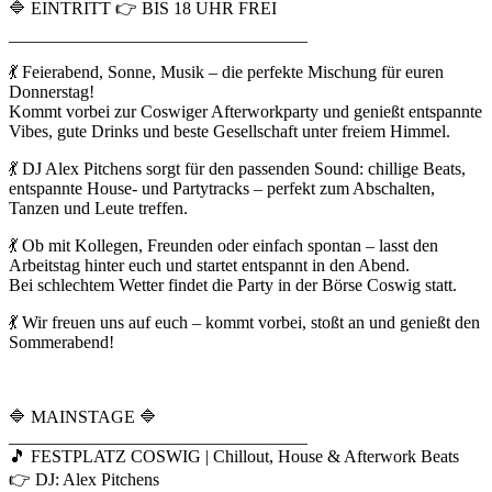
🔷 EINTRITT 👉 BIS 18 UHR FREI
__________________________________
💃 Feierabend, Sonne, Musik – die perfekte Mischung für euren
Donnerstag!
Kommt vorbei zur Coswiger Afterworkparty und genießt entspannte
Vibes, gute Drinks und beste Gesellschaft unter freiem Himmel.
💃 DJ Alex Pitchens sorgt für den passenden Sound: chillige Beats,
entspannte House- und Partytracks – perfekt zum Abschalten,
Tanzen und Leute treffen.
💃 Ob mit Kollegen, Freunden oder einfach spontan – lasst den
Arbeitstag hinter euch und startet entspannt in den Abend.
Bei schlechtem Wetter findet die Party in der Börse Coswig statt.
💃 Wir freuen uns auf euch – kommt vorbei, stoßt an und genießt den
Sommerabend!
🔷 MAINSTAGE 🔷
__________________________________
🎵 FESTPLATZ COSWIG | Chillout, House & Afterwork Beats
👉 DJ: Alex Pitchens