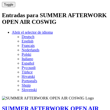
Toggle
Entradas para
SUMMER AFTERWORK
OPEN AIR COSWIG
Abrir el selector de idioma
Deutsch
English
Français
Nederlands
Polski
Italiano
Español
Русский
Türkçe
Hrvatski
Português
Shqip
Slovenski
SUMMER AFTERWORK OPEN AIR