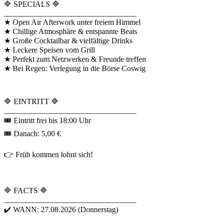
🔷 SPECIALS 🔷
__________________________________
★ Open Air Afterwork unter freiem Himmel
★ Chillige Atmosphäre & entspannte Beats
★ Große Cocktailbar & vielfältige Drinks
★ Leckere Speisen vom Grill
★ Perfekt zum Netzwerken & Freunde treffen
★ Bei Regen: Verlegung in die Börse Coswig
🔷 EINTRITT 🔷
__________________________________
🎟 Eintritt frei bis 18:00 Uhr
🎟 Danach: 5,00 €
👉 Früh kommen lohnt sich!
🔷 FACTS 🔷
__________________________________
✔️ WANN: 27.08.2026 (Donnerstag)