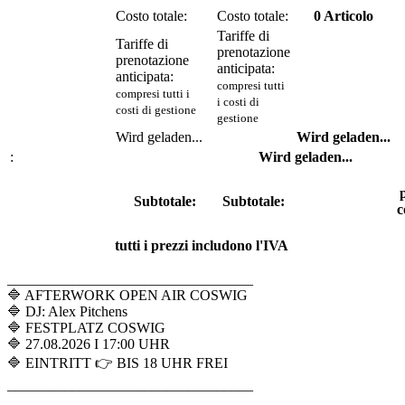
Costo totale:
Costo totale:
0
Articolo
Tariffe di
Tariffe di
prenotazione
prenotazione
anticipata:
anticipata:
compresi tutti
compresi tutti i
i costi di
costi di gestione
gestione
Wird geladen...
Wird geladen...
:
Wird geladen...
Subtotale:
Subtotale:
c
tutti i prezzi includono l'IVA
__________________________________
🔷 AFTERWORK OPEN AIR COSWIG
🔷 DJ: Alex Pitchens
🔷 FESTPLATZ COSWIG
🔷 27.08.2026 I 17:00 UHR
🔷 EINTRITT 👉 BIS 18 UHR FREI
__________________________________