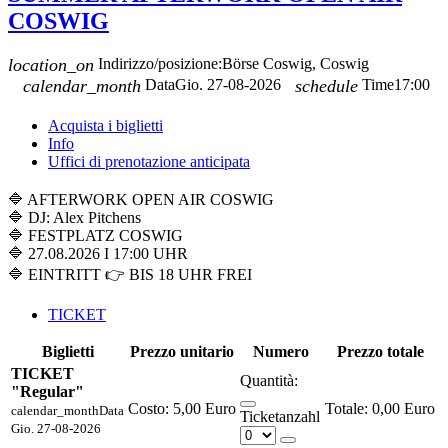
COSWIG
location_on
Indirizzo/posizione:
Börse Coswig, Coswig
calendar_month
Data
Gio. 27-08-2026
schedule
Time
17:00
Acquista i biglietti
Info
Uffici di prenotazione anticipata
🔷 AFTERWORK OPEN AIR COSWIG
🔷 DJ: Alex Pitchens
🔷 FESTPLATZ COSWIG
🔷 27.08.2026 I 17:00 UHR
🔷 EINTRITT 👉 BIS 18 UHR FREI
TICKET
Biglietti
Prezzo unitario
Numero
Prezzo totale
TICKET
Quantità:
"Regular"
Costo:
5,00 Euro
0,00 Euro
calendar_month
Data
Ticketanzahl
Gio. 27-08-2026