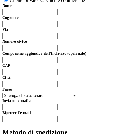
Cliente privato
Cliente commerciale
Nome
Cognome
Via
Numero civico
Componente aggiuntivo dell'indirizzo (opzionale)
CAP
Città
Paese
Invia un'e-mail a
Ripetere l'e-mail
Metodo di spedizione