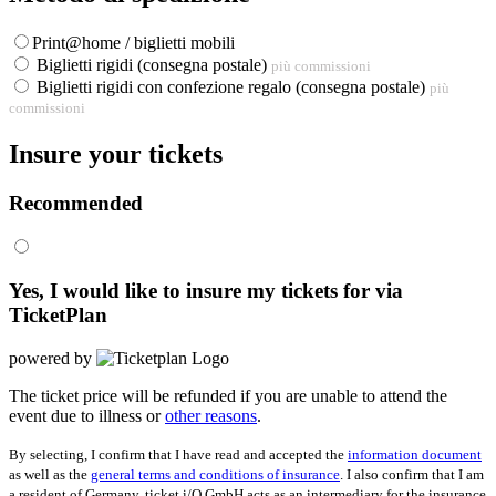
Print@home / biglietti mobili
Biglietti rigidi (consegna postale)
più commissioni
Biglietti rigidi con confezione regalo (consegna postale)
più
commissioni
Insure your tickets
Recommended
Yes, I would like to insure my tickets for
via
TicketPlan
powered by
The ticket price will be refunded if you are unable to attend the
event due to illness or
other reasons
.
By selecting, I confirm that I have read and accepted the
information document
as well as the
general terms and conditions of insurance
. I also confirm that I am
a resident of Germany. ticket i/O GmbH acts as an intermediary for the insurance