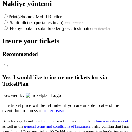
Nakliye yöntemi
Print@home / Mobil Biletler
Sabit biletler (posta teslimatı)
artı ücretler
Hediye paketli sabit biletler (posta teslimatı)
artı ücretler
Insure your tickets
Recommended
Yes, I would like to insure my tickets for
via
TicketPlan
powered by
The ticket price will be refunded if you are unable to attend the
event due to illness or
other reasons
.
By selecting, I confirm that I have read and accepted the
information document
as well as the
general terms and conditions of insurance
. I also confirm that I am
a resident of Germany. ticket i/O GmbH acts as an intermediary for the insurance