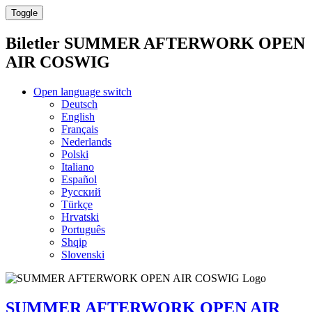
Toggle
Biletler
SUMMER AFTERWORK OPEN
AIR COSWIG
Open language switch
Deutsch
English
Français
Nederlands
Polski
Italiano
Español
Русский
Türkçe
Hrvatski
Português
Shqip
Slovenski
SUMMER AFTERWORK OPEN AIR