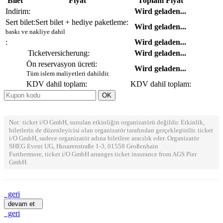
Bilet
Fiyat
Toplam Fiyat
Indirim:
Wird geladen...
Sert bilet:
Sert bilet + hediye paketleme:
Wird geladen...
baskı ve nakliye dahil
:
Wird geladen...
Ticketversicherung:
Wird geladen...
Ön reservasyon ücreti:
Wird geladen...
Tüm islem maliyetleri dahildir.
KDV dahil toplam:
KDV dahil toplam:
Not: ticket i/O GmbH, sunulan etkinliğin organizatörü değildir. Etkinlik,
biletlerin de düzenleyicisi olan organizatör tarafından gerçekleştirilir. ticket
i/O GmbH, sadece organizatör adına biletlere aracılık eder. Organizatör
SHEG Event UG, Husarenstraße 1-3, 01558 Großenhain
Furthermore, ticket i/O GmbH arranges ticket insurance from AGS Pier
GmbH.
geri
devam et
geri