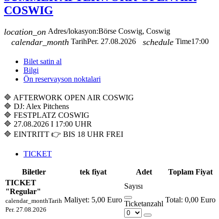
COSWIG
location_on
Adres/lokasyon:
Börse Coswig, Coswig
calendar_month
Tarih
Per. 27.08.2026
schedule
Time
17:00
Bilet satin al
Bilgi
Ön reservayson noktalari
🔷 AFTERWORK OPEN AIR COSWIG
🔷 DJ: Alex Pitchens
🔷 FESTPLATZ COSWIG
🔷 27.08.2026 I 17:00 UHR
🔷 EINTRITT 👉 BIS 18 UHR FREI
TICKET
Biletler
tek fiyat
Adet
Toplam Fiyat
TICKET
Sayısı
"Regular"
Maliyet:
5,00 Euro
0,00 Euro
calendar_month
Tarih
Ticketanzahl
Per. 27.08.2026