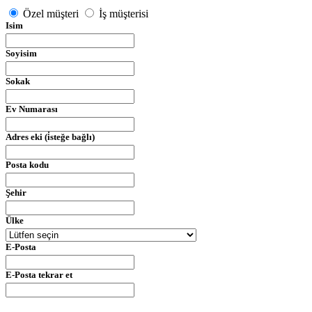
Özel müşteri
İş müşterisi
Isim
Soyisim
Sokak
Ev Numarası
Adres eki (i̇steğe bağlı)
Posta kodu
Şehir
Ülke
E-Posta
E-Posta tekrar et