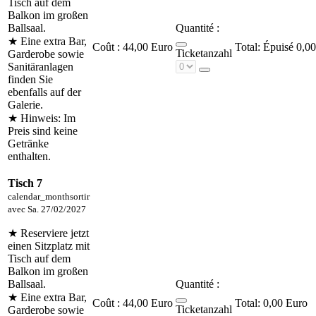
Tisch auf dem
Balkon im großen
Ballsaal.
Quantité :
★ Eine extra Bar,
Coût :
44,00 Euro
Épuisé
0,00
Ticketanzahl
Garderobe sowie
Sanitäranlagen
finden Sie
ebenfalls auf der
Galerie.
★ Hinweis: Im
Preis sind keine
Getränke
enthalten.
Tisch 7
calendar_month
sortir
avec
Sa. 27/02/2027
★ Reserviere jetzt
einen Sitzplatz mit
Tisch auf dem
Balkon im großen
Ballsaal.
Quantité :
★ Eine extra Bar,
Coût :
44,00 Euro
0,00 Euro
Ticketanzahl
Garderobe sowie