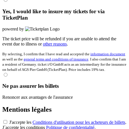
Yes, I would like to insure my tickets for
via
TicketPlan
powered by
The ticket price will be refunded if you are unable to attend the
event due to illness or
other reasons
.
By selecting, I confirm that I have read and accepted the
information document
as well as the
general terms and conditions of insurance
. I also confirm that I am
a resident of Germany. ticket i/O GmbH acts as an intermediary for the insurance
on behalf of AGS Pier GmbH (TicketPlan). Price includes 19% tax.
Ne pas assurer les billets
Renoncer aux avantages de l'assurance
Mentions légales
J'accepte les
Conditions d'utilisation pour les acheteurs de billets
.
J´accepte les conditions
Politique de confidentialité
.