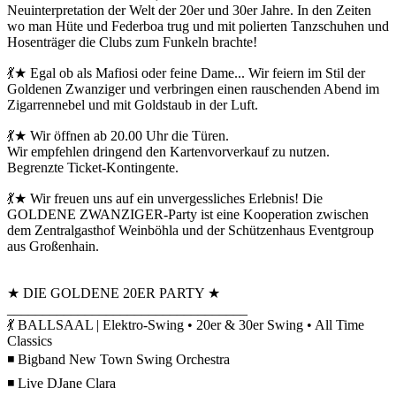
Neuinterpretation der Welt der 20er und 30er Jahre. In den Zeiten
wo man Hüte und Federboa trug und mit polierten Tanzschuhen und
Hosenträger die Clubs zum Funkeln brachte!
💃★ Egal ob als Mafiosi oder feine Dame... Wir feiern im Stil der
Goldenen Zwanziger und verbringen einen rauschenden Abend im
Zigarrennebel und mit Goldstaub in der Luft.
💃★ Wir öffnen ab 20.00 Uhr die Türen.
Wir empfehlen dringend den Kartenvorverkauf zu nutzen.
Begrenzte Ticket-Kontingente.
💃★ Wir freuen uns auf ein unvergessliches Erlebnis! Die
GOLDENE ZWANZIGER-Party ist eine Kooperation zwischen
dem Zentralgasthof Weinböhla und der Schützenhaus Eventgroup
aus Großenhain.
★ DIE GOLDENE 20ER PARTY ★
__________________________________
💃 BALLSAAL | Elektro-Swing • 20er & 30er Swing • All Time
Classics
◾ Bigband New Town Swing Orchestra
◾ Live DJane Clara