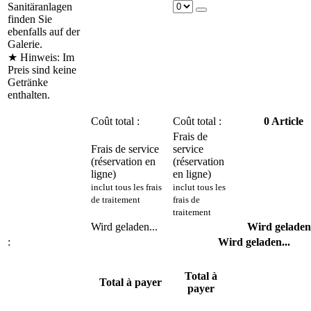
Sanitäranlagen
finden Sie
ebenfalls auf der
Galerie.
★ Hinweis: Im
Preis sind keine
Getränke
enthalten.
Coût total :
Coût total :
0
Article
Frais de
Frais de service
service
(réservation en
(réservation
ligne)
en ligne)
inclut tous les frais
inclut tous les
de traitement
frais de
traitement
Wird geladen...
Wird geladen.
:
Wird geladen...
Total à
Total à payer
payer