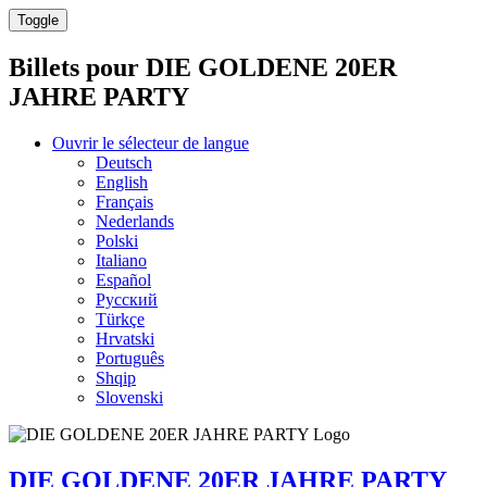
Toggle
Billets pour
DIE GOLDENE 20ER
JAHRE PARTY
Ouvrir le sélecteur de langue
Deutsch
English
Français
Nederlands
Polski
Italiano
Español
Русский
Türkçe
Hrvatski
Português
Shqip
Slovenski
DIE GOLDENE 20ER JAHRE PARTY