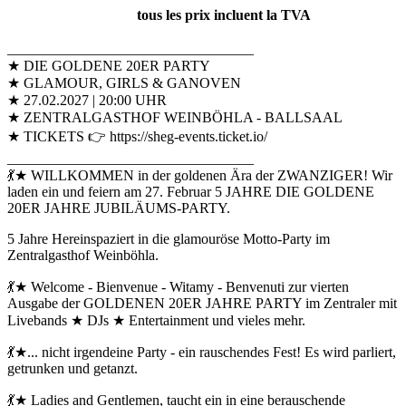
tous les prix incluent la TVA
__________________________________
★ DIE GOLDENE 20ER PARTY
★ GLAMOUR, GIRLS & GANOVEN
★ 27.02.2027 | 20:00 UHR
★ ZENTRALGASTHOF WEINBÖHLA - BALLSAAL
★ TICKETS 👉 https://sheg-events.ticket.io/
__________________________________
💃★ WILLKOMMEN in der goldenen Ära der ZWANZIGER! Wir
laden ein und feiern am 27. Februar 5 JAHRE DIE GOLDENE
20ER JAHRE JUBILÄUMS-PARTY.
5 Jahre Hereinspaziert in die glamouröse Motto-Party im
Zentralgasthof Weinböhla.
💃★ Welcome - Bienvenue - Witamy - Benvenuti zur vierten
Ausgabe der GOLDENEN 20ER JAHRE PARTY im Zentraler mit
Livebands ★ DJs ★ Entertainment und vieles mehr.
💃★... nicht irgendeine Party - ein rauschendes Fest! Es wird parliert,
getrunken und getanzt.
💃★ Ladies and Gentlemen, taucht ein in eine berauschende