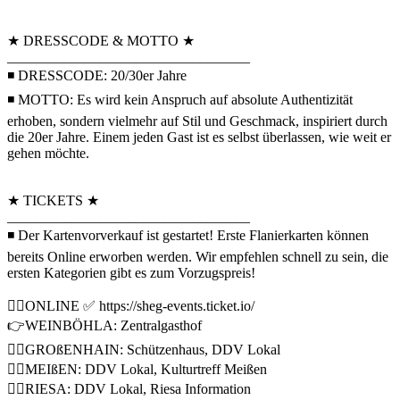
★ DRESSCODE & MOTTO ★
__________________________________
◾ DRESSCODE: 20/30er Jahre
◾ MOTTO: Es wird kein Anspruch auf absolute Authentizität
erhoben, sondern vielmehr auf Stil und Geschmack, inspiriert durch
die 20er Jahre. Einem jeden Gast ist es selbst überlassen, wie weit er
gehen möchte.
★ TICKETS ★
__________________________________
◾ Der Kartenvorverkauf ist gestartet! Erste Flanierkarten können
bereits Online erworben werden. Wir empfehlen schnell zu sein, die
ersten Kategorien gibt es zum Vorzugspreis!
👉🏼ONLINE ✅ https://sheg-events.ticket.io/
👉WEINBÖHLA: Zentralgasthof
👉🏼GROßENHAIN: Schützenhaus, DDV Lokal
👉🏼MEIßEN: DDV Lokal, Kulturtreff Meißen
👉🏼RIESA: DDV Lokal, Riesa Information