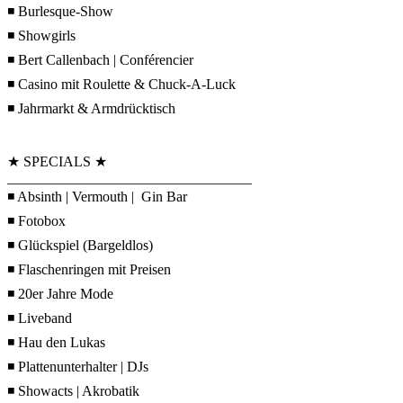
◾ Burlesque-Show
◾ Showgirls
◾ Bert Callenbach | Conférencier
◾ Casino mit Roulette & Chuck-A-Luck
◾ Jahrmarkt & Armdrücktisch
★ SPECIALS ★
__________________________________
◾ Absinth | Vermouth | Gin Bar
◾ Fotobox
◾ Glückspiel (Bargeldlos)
◾ Flaschenringen mit Preisen
◾ 20er Jahre Mode
◾ Liveband
◾ Hau den Lukas
◾ Plattenunterhalter | DJs
◾ Showacts | Akrobatik