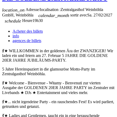
location_on
Adresse/localisation :
Zentralgasthof Weinböhla
GmbH, Weinböhla
calendar_month
sortir avec
Sa. 27/02/2027
schedule
Heure
19h30
Acheter des billets
info
agences de billets
💃★ WILLKOMMEN in der goldenen Ära der ZWANZIGER! Wir
laden ein und feiern am 27. Februar 5 JAHRE DIE GOLDENE
20ER JAHRE JUBILÄUMS-PARTY.
5 Jahre Hereinspaziert in die glamouröse Motto-Party im
Zentralgasthof Weinböhla.
💃★ Welcome - Bienvenue - Witamy - Benvenuti zur vierten
Ausgabe der GOLDENEN 20ER JAHRE PARTY im Zentraler mit
Livebands ★ DJs ★ Entertainment und vieles mehr.
💃★... nicht irgendeine Party - ein rauschendes Fest! Es wird parliert,
getrunken und getanzt.
💃★ Ladies and Gentlemen, taucht ein in eine berauschende