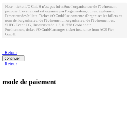
Note : ticket i/O GmbH n'est pas lui-même l'organisateur de l'événement
proposé. L'événement est organisé par l'organisateur, qui est également
l'émetteur des billets. Ticket i/O GmbH se contente d'organiser les billets au
nom de l'organisateur de l'événement. l'organisateur de l'événement est
SHEG Event UG, Husarenstraße 1-3, 01558 Großenhain
Furthermore, ticket i/O GmbH arranges ticket insurance from AGS Pier
GmbH.
Retour
continuer
Retour
mode de paiement