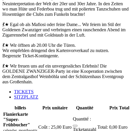
Neuinterpretation der Welt der 20er und 30er Jahre. In den Zeiten
wo man Hüte und Federboa trug und mit polierten Tanzschuhen und
Hosenträger die Clubs zum Funkeln brachte!
💃★ Egal ob als Mafiosi oder feine Dame... Wir feiern im Stil der
Goldenen Zwanziger und verbringen einen rauschenden Abend im
Zigarrennebel und mit Goldstaub in der Luft.
💃★ Wir öffnen ab 20.00 Uhr die Türen.
Wir empfehlen dringend den Kartenvorverkauf zu nutzen.
Begrenzte Ticket-Kontingente.
💃★ Wir freuen uns auf ein unvergessliches Erlebnis! Die
GOLDENE ZWANZIGER-Party ist eine Kooperation zwischen
dem Zentralgasthof Weinböhla und der Schützenhaus Eventgroup
aus Großenhain.
TICKETS
SITZPLATZ
billets
Prix unitaire
Quantité
Prix Total
Flanierkarte
Quantité :
"Super-
Frühbucher"
Coût :
25,00 Euro
0,00 Euro
Ticketanzahl
calendar_month
sortir