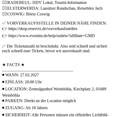
👉🏼RADEBEUL: DDV Lokal, Tourist-Information
👉🏼ELSTERWERDA: Lausitzer Rundschau, Reisebüro Jach
👉🏼COSWIG: Börse Coswig
✅ VORVERKAUFSSTELLE IN DEINER NÄHE FINDEN:
👉 https://shop.reservix.de/vorverkaufsstellen
👉 https://www.eventim.de/help/outlets/?affiliate=GMD
✅ Die Ticketanzahl ist beschränkt. Also seid schnell und sichert
euch schnell eure Tickets, bevor wir ausverkauft sind.
★ FACTS ★
__________________________________
◾ WANN: 27.02.2027
◾ EINLASS: 20:00 Uhr
◾ LOCATION: Zentralgasthof Weinböhla, Kirchplatz 2, 01689
Weinböhla
◾ PARKEN: Direkt an der Location möglich
◾ ZUGANG: Ab 18 Jahren
◾ SICHERHEIT: Alle Personen müssen ein offizielles Lichtbild-