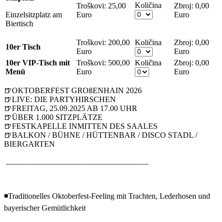
Količina
Troškovi:
25,00
0,00
Einzelsitzplatz am
Euro
Euro
Biertisch
Troškovi:
200,00
Količina
0,00
10er Tisch
Euro
Euro
10er VIP-Tisch mit
Troškovi:
500,00
Količina
0,00
Menü
Euro
Euro
🍺OKTOBERFEST GROßENHAIN 2026
🍺LIVE: DIE PARTYHIRSCHEN
🍺FREITAG, 25.09.2025 AB 17.00 UHR
🍺ÜBER 1.000 SITZPLÄTZE
🍺FESTKAPELLE INMITTEN DES SAALES
🍺BALKON / BÜHNE / HÜTTENBAR / DISCO STADL /
BIERGARTEN
____________________________________
◾Traditionelles Oktoberfest-Feeling mit Trachten, Lederhosen und
bayerischer Gemütlichkeit