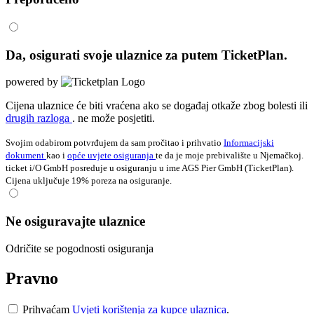
Da, osigurati svoje ulaznice za
putem TicketPlan.
powered by
Cijena ulaznice će biti vraćena ako se događaj otkaže zbog bolesti ili
drugih razloga
. ne može posjetiti.
Svojim odabirom potvrđujem da sam pročitao i prihvatio
Informacijski
dokument
kao i
opće uvjete osiguranja
te da je moje prebivalište u Njemačkoj.
ticket i/O GmbH posreduje u osiguranju u ime AGS Pier GmbH (TicketPlan).
Cijena uključuje 19% poreza na osiguranje.
Ne osiguravajte ulaznice
Odričite se pogodnosti osiguranja
Pravno
Prihvaćam
Uvjeti korištenja za kupce ulaznica
.