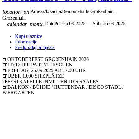
location_on
Adresa/lokacija:
Remontehalle Großenhain,
Großenhain
calendar_month
Date
Pet. 25.09.2026 — Sub. 26.09.2026
Kupi ulaznice
Informacije
Predprodajna mjesta
🍺OKTOBERFEST GROßENHAIN 2026
🍺LIVE: DIE PARTYHIRSCHEN
🍺FREITAG, 25.09.2025 AB 17.00 UHR
🍺ÜBER 1.000 SITZPLÄTZE
🍺FESTKAPELLE INMITTEN DES SAALES
🍺BALKON / BÜHNE / HÜTTENBAR / DISCO STADL /
BIERGARTEN