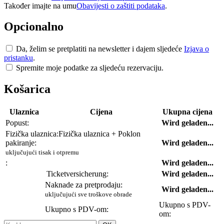
Također imajte na umu
Obavijesti o zaštiti podataka
.
Opcionalno
Da, želim se pretplatiti na newsletter i dajem sljedeće
Izjava o
pristanku
.
Spremite moje podatke za sljedeću rezervaciju.
Košarica
Ulaznica
Cijena
Ukupna cijena
Popust:
Wird geladen...
Fizička ulaznica:
Fizička ulaznica + Poklon
pakiranje:
Wird geladen...
uključujući tisak i otpremu
:
Wird geladen...
Ticketversicherung:
Wird geladen...
Naknade za pretprodaju:
Wird geladen...
uključujući sve troškove obrade
Ukupno s PDV-
Ukupno s PDV-om:
om: