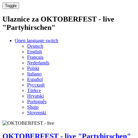
Toggle
Ulaznice za
OKTOBERFEST - live
"Partyhirschen"
Open language switch
Deutsch
English
Français
Nederlands
Polski
Italiano
Español
Русский
Türkçe
Hrvatski
Português
Shqip
Slovenski
OKTOBERFEST - live "Partyhirschen"