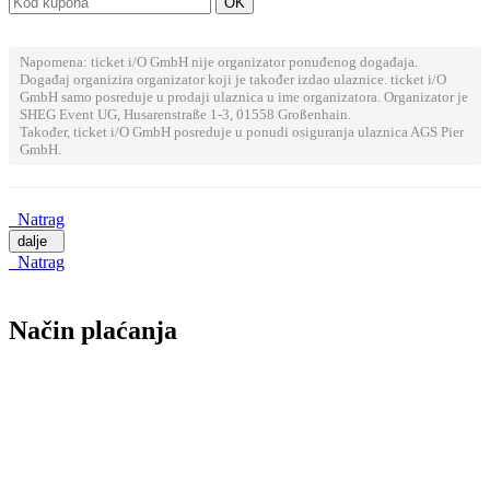
Napomena: ticket i/O GmbH nije organizator ponuđenog događaja.
Događaj organizira organizator koji je također izdao ulaznice. ticket i/O
GmbH samo posreduje u prodaji ulaznica u ime organizatora. Organizator je
SHEG Event UG, Husarenstraße 1-3, 01558 Großenhain.
Također, ticket i/O GmbH posreduje u ponudi osiguranja ulaznica AGS Pier
GmbH.
Natrag
dalje
Natrag
Način plaćanja