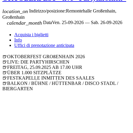
location_on
Indirizzo/posizione:
Remontehalle Großenhain,
Großenhain
calendar_month
Data
Ven. 25-09-2026 — Sab. 26-09-2026
Acquista i biglietti
Info
Uffici di prenotazione anticipata
🍺OKTOBERFEST GROßENHAIN 2026
🍺LIVE: DIE PARTYHIRSCHEN
🍺FREITAG, 25.09.2025 AB 17.00 UHR
🍺ÜBER 1.000 SITZPLÄTZE
🍺FESTKAPELLE INMITTEN DES SAALES
🍺BALKON / BÜHNE / HÜTTENBAR / DISCO STADL /
BIERGARTEN