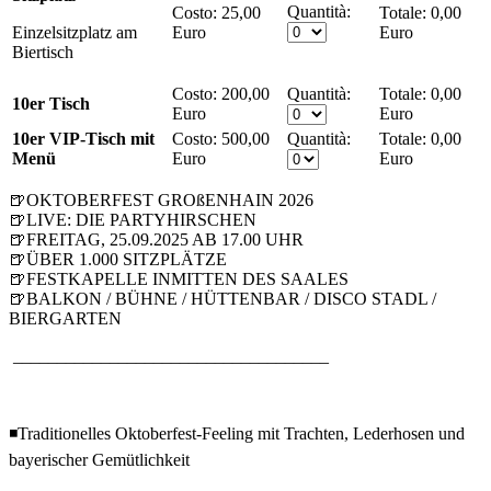
Quantità:
Costo:
25,00
0,00
Einzelsitzplatz am
Euro
Euro
Biertisch
Costo:
200,00
Quantità:
0,00
10er Tisch
Euro
Euro
10er VIP-Tisch mit
Costo:
500,00
Quantità:
0,00
Menü
Euro
Euro
🍺OKTOBERFEST GROßENHAIN 2026
🍺LIVE: DIE PARTYHIRSCHEN
🍺FREITAG, 25.09.2025 AB 17.00 UHR
🍺ÜBER 1.000 SITZPLÄTZE
🍺FESTKAPELLE INMITTEN DES SAALES
🍺BALKON / BÜHNE / HÜTTENBAR / DISCO STADL /
BIERGARTEN
____________________________________
◾Traditionelles Oktoberfest-Feeling mit Trachten, Lederhosen und
bayerischer Gemütlichkeit