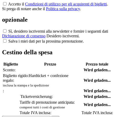
Accetto il
Condizioni di utilizzo per gli acquirenti di biglietti
.
Si prega di notare anche il
Politica sulla privacy
.
opzionale
Sì, desidero iscrivermi alla newsletter e fornire i seguenti dati
Dichiarazione di consenso
Desidero iscrivermi.
Salva i miei dati per la prossima prenotazione.
Cestino della spesa
Biglietto
Prezzo
Prezzo totale
Sconto:
Wird geladen...
Biglietto rigido:
Hardticket + confezione
regalo:
Wird geladen...
inclusa la stampa e la spedizione
:
Wird geladen...
Ticketversicherung:
Wird geladen...
Tariffe di prenotazione anticipata:
Wird geladen...
compresi tutti i costi di gestione
Totale IVA inclusa:
Totale IVA inclusa: