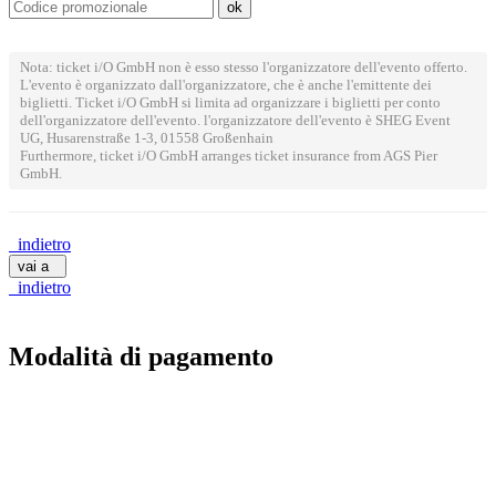
Nota: ticket i/O GmbH non è esso stesso l'organizzatore dell'evento offerto.
L'evento è organizzato dall'organizzatore, che è anche l'emittente dei
biglietti. Ticket i/O GmbH si limita ad organizzare i biglietti per conto
dell'organizzatore dell'evento. l'organizzatore dell'evento è SHEG Event
UG, Husarenstraße 1-3, 01558 Großenhain
Furthermore, ticket i/O GmbH arranges ticket insurance from AGS Pier
GmbH.
indietro
vai a
indietro
Modalità di pagamento