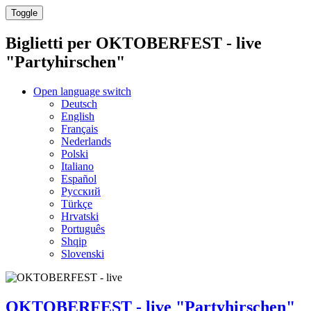
Toggle
Biglietti per
OKTOBERFEST - live
"Partyhirschen"
Open language switch
Deutsch
English
Français
Nederlands
Polski
Italiano
Español
Русский
Türkçe
Hrvatski
Português
Shqip
Slovenski
OKTOBERFEST - live "Partyhirschen"