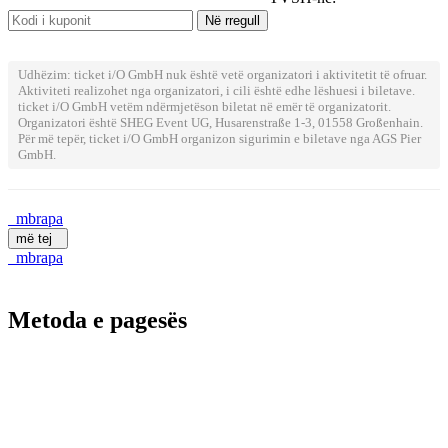
Udhëzim: ticket i/O GmbH nuk është vetë organizatori i aktivitetit të ofruar.
Aktiviteti realizohet nga organizatori, i cili është edhe lëshuesi i biletave.
ticket i/O GmbH vetëm ndërmjetëson biletat në emër të organizatorit.
Organizatori është SHEG Event UG, Husarenstraße 1-3, 01558 Großenhain.
Për më tepër, ticket i/O GmbH organizon sigurimin e biletave nga AGS Pier
GmbH.
mbrapa
më tej
mbrapa
Metoda e pagesës