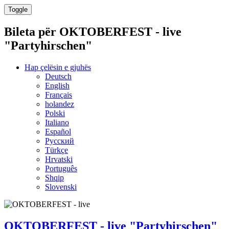
Toggle
Bileta për
OKTOBERFEST - live
"Partyhirschen"
Hap çelësin e gjuhës
Deutsch
English
Français
holandez
Polski
Italiano
Español
Русский
Türkçe
Hrvatski
Português
Shqip
Slovenski
OKTOBERFEST - live "Partyhirschen"