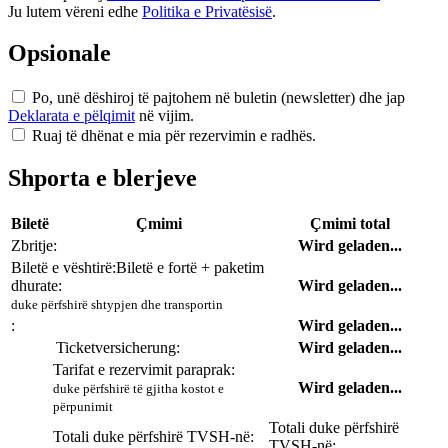
Ju lutem vëreni edhe
Politika e Privatësisë
.
Opsionale
Po, unë dëshiroj të pajtohem në buletin (newsletter) dhe jap
Deklarata e pëlqimit
në vijim.
Ruaj të dhënat e mia për rezervimin e radhës.
Shporta e blerjeve
Biletë
Çmimi
Çmimi total
Zbritje:
Wird geladen...
Biletë e vështirë:
Biletë e fortë + paketim
dhurate:
Wird geladen...
duke përfshirë shtypjen dhe transportin
:
Wird geladen...
Ticketversicherung:
Wird geladen...
Tarifat e rezervimit paraprak:
Wird geladen...
duke përfshirë të gjitha kostot e
përpunimit
Totali duke përfshirë
Totali duke përfshirë TVSH-në:
TVSH-në: