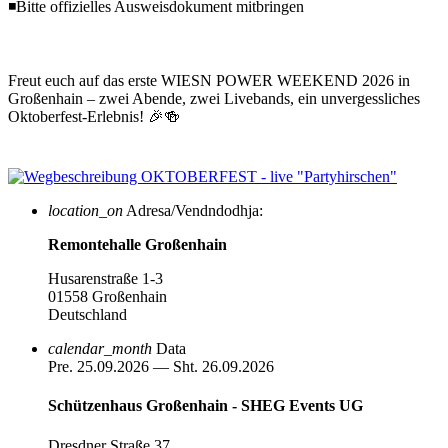
◾Bitte offizielles Ausweisdokument mitbringen
Freut euch auf das erste WIESN POWER WEEKEND 2026 in
Großenhain – zwei Abende, zwei Livebands, ein unvergessliches
Oktoberfest-Erlebnis! 🎉🍻
location_on
Adresa/Vendndodhja:
Remontehalle Großenhain
Husarenstraße 1-3
01558 Großenhain
Deutschland
calendar_month
Data
Pre. 25.09.2026 — Sht. 26.09.2026
Schützenhaus Großenhain - SHEG Events UG
Dresdner Straße 37