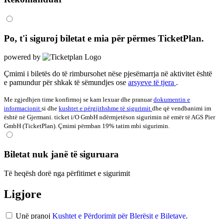
Po, t'i siguroj biletat e mia për
përmes TicketPlan.
powered by
Çmimi i biletës do të rimbursohet nëse pjesëmarrja në aktivitet është
e pamundur për shkak të sëmundjes ose
arsyeve të tjera
.
Me zgjedhjen time konfirmoj se kam lexuar dhe pranuar
dokumentin e
informacionit
si dhe
kushtet e përgjithshme të sigurimit
dhe që vendbanimi im
është në Gjermani. ticket i/O GmbH ndërmjetëson sigurimin në emër të AGS Pier
GmbH (TicketPlan). Çmimi përmban 19% tatim mbi sigurimin.
Biletat nuk janë të siguruara
Të heqësh dorë nga përfitimet e sigurimit
Ligjore
Unë pranoj
Kushtet e Përdorimit për Blerësit e Biletave
.