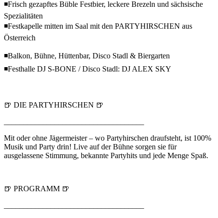
◾Frisch gezapftes Büble Festbier, leckere Brezeln und sächsische
Spezialitäten
◾Festkapelle mitten im Saal mit den PARTYHIRSCHEN aus
Österreich
◾Balkon, Bühne, Hüttenbar, Disco Stadl & Biergarten
◾Festhalle DJ S-BONE / Disco Stadl: DJ ALEX SKY
🍺 DIE PARTYHIRSCHEN 🍺
____________________________________
Mit oder ohne Jägermeister – wo Partyhirschen draufsteht, ist 100%
Musik und Party drin! Live auf der Bühne sorgen sie für
ausgelassene Stimmung, bekannte Partyhits und jede Menge Spaß.
🍺 PROGRAMM 🍺
____________________________________