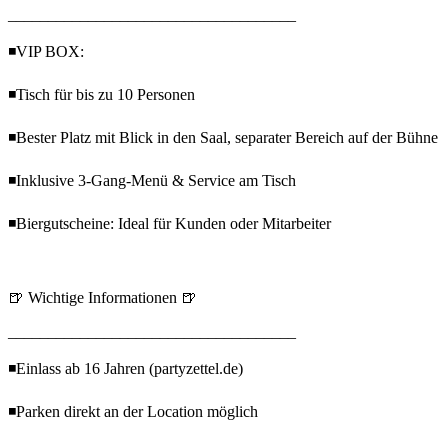
____________________________________
◾VIP BOX:
◾Tisch für bis zu 10 Personen
◾Bester Platz mit Blick in den Saal, separater Bereich auf der Bühne
◾Inklusive 3-Gang-Menü & Service am Tisch
◾Biergutscheine: Ideal für Kunden oder Mitarbeiter
🍺 Wichtige Informationen 🍺
____________________________________
◾Einlass ab 16 Jahren (partyzettel.de)
◾Parken direkt an der Location möglich