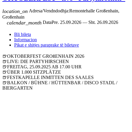
location_on
Adresa/Vendndodhja:
Remontehalle Großenhain,
Großenhain
calendar_month
Data
Pre. 25.09.2026 — Sht. 26.09.2026
Bli bileta
Informacion
Pikat e shitjes paraprake të biletave
🍺OKTOBERFEST GROßENHAIN 2026
🍺LIVE: DIE PARTYHIRSCHEN
🍺FREITAG, 25.09.2025 AB 17.00 UHR
🍺ÜBER 1.000 SITZPLÄTZE
🍺FESTKAPELLE INMITTEN DES SAALES
🍺BALKON / BÜHNE / HÜTTENBAR / DISCO STADL /
BIERGARTEN