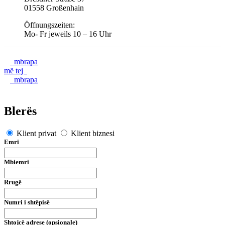
01558 Großenhain
Öffnungszeiten:
Mo- Fr jeweils 10 – 16 Uhr
mbrapa
më tej
mbrapa
Blerës
Klient privat
Klient biznesi
Emri
Mbiemri
Rrugë
Numri i shtëpisë
Shtojcë adrese (opsionale)