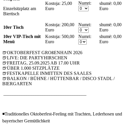
Numri:
Kostoja:
25,00
0,00
Einzelsitzplatz am
Euro
Euro
Biertisch
Kostoja:
200,00
Numri:
0,00
10er Tisch
Euro
Euro
10er VIP-Tisch mit
Kostoja:
500,00
Numri:
0,00
Menü
Euro
Euro
🍺OKTOBERFEST GROßENHAIN 2026
🍺LIVE: DIE PARTYHIRSCHEN
🍺FREITAG, 25.09.2025 AB 17.00 UHR
🍺ÜBER 1.000 SITZPLÄTZE
🍺FESTKAPELLE INMITTEN DES SAALES
🍺BALKON / BÜHNE / HÜTTENBAR / DISCO STADL /
BIERGARTEN
____________________________________
◾Traditionelles Oktoberfest-Feeling mit Trachten, Lederhosen und
bayerischer Gemütlichkeit