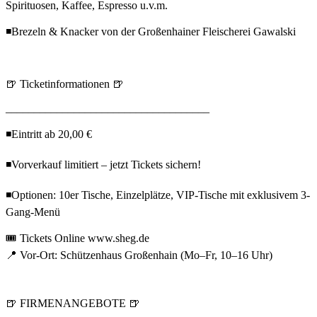
Spirituosen, Kaffee, Espresso u.v.m.
◾Brezeln & Knacker von der Großenhainer Fleischerei Gawalski
🍺 Ticketinformationen 🍺
____________________________________
◾Eintritt ab 20,00 €
◾Vorverkauf limitiert – jetzt Tickets sichern!
◾Optionen: 10er Tische, Einzelplätze, VIP-Tische mit exklusivem 3-
Gang-Menü
🎟️ Tickets Online www.sheg.de
📍 Vor-Ort: Schützenhaus Großenhain (Mo–Fr, 10–16 Uhr)
🍺 FIRMENANGEBOTE 🍺