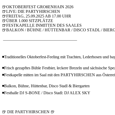
🍺OKTOBERFEST GROßENHAIN 2026
🍺LIVE: DIE PARTYHIRSCHEN
🍺FREITAG, 25.09.2025 AB 17.00 UHR
🍺ÜBER 1.000 SITZPLÄTZE
🍺FESTKAPELLE INMITTEN DES SAALES
🍺BALKON / BÜHNE / HÜTTENBAR / DISCO STADL / BIE
____________________________________
◾Traditionelles Oktoberfest-Feeling mit Trachten, Lederhosen und ba
◾Frisch gezapftes Büble Festbier, leckere Brezeln und sächsische Spez
◾Festkapelle mitten im Saal mit den PARTYHIRSCHEN aus Österre
◾Balkon, Bühne, Hüttenbar, Disco Stadl & Biergarten
◾Festhalle DJ S-BONE / Disco Stadl: DJ ALEX SKY
🍺 DIE PARTYHIRSCHEN 🍺