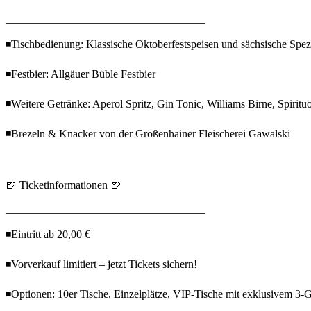
____________________________________
◾Tischbedienung: Klassische Oktoberfestspeisen und sächsische Spezi
◾Festbier: Allgäuer Büble Festbier
◾Weitere Getränke: Aperol Spritz, Gin Tonic, Williams Birne, Spiritu
◾Brezeln & Knacker von der Großenhainer Fleischerei Gawalski
🍺 Ticketinformationen 🍺
____________________________________
◾Eintritt ab 20,00 €
◾Vorverkauf limitiert – jetzt Tickets sichern!
◾Optionen: 10er Tische, Einzelplätze, VIP-Tische mit exklusivem 3