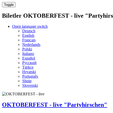
Toggle
Biletler
OKTOBERFEST - live "Partyhirs
Open language switch
Deutsch
English
Français
Nederlands
Polski
Italiano
Español
Русский
Türkçe
Hrvatski
Português
Shqip
Slovenski
OKTOBERFEST - live "Partyhirschen"