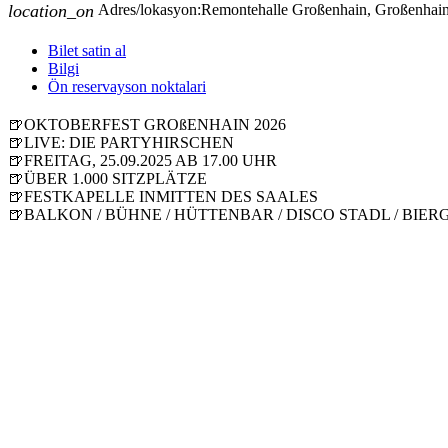
location_on
Adres/lokasyon:
Remontehalle Großenhain, Großenhai
Bilet satin al
Bilgi
Ön reservayson noktalari
🍺OKTOBERFEST GROßENHAIN 2026
🍺LIVE: DIE PARTYHIRSCHEN
🍺FREITAG, 25.09.2025 AB 17.00 UHR
🍺ÜBER 1.000 SITZPLÄTZE
🍺FESTKAPELLE INMITTEN DES SAALES
🍺BALKON / BÜHNE / HÜTTENBAR / DISCO STADL / BIE