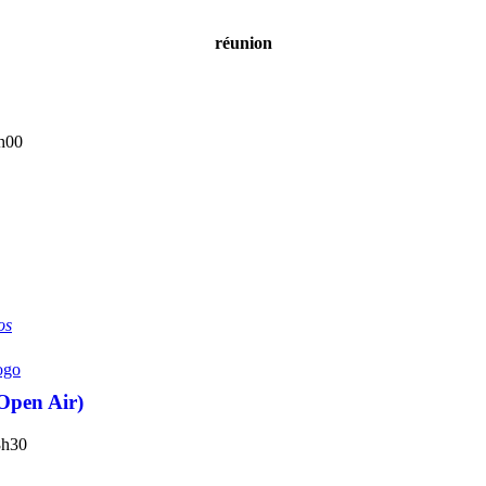
réunion
h00
os
Open Air)
8h30