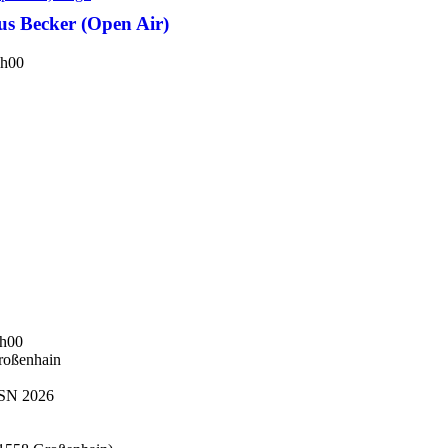
Becker (Open Air)
h00
h00
roßenhain
N 2026