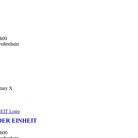
h00
roßenhain
ary X
DER EINHEIT
h00