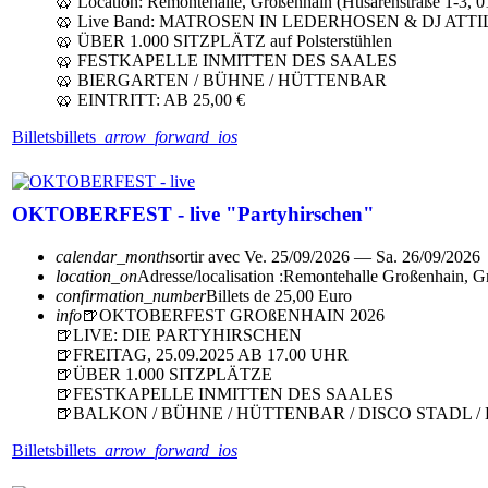
🥨 Location: Remontehalle, Großenhain (Husarenstraße 1-3, 
🥨 Live Band: MATROSEN IN LEDERHOSEN & DJ ATTI
🥨 ÜBER 1.000 SITZPLÄTZ auf Polsterstühlen
🥨 FESTKAPELLE INMITTEN DES SAALES
🥨 BIERGARTEN / BÜHNE / HÜTTENBAR
🥨 EINTRITT: AB 25,00 €
Billets
billets
arrow_forward_ios
OKTOBERFEST - live "Partyhirschen"
calendar_month
sortir avec
Ve. 25/09/2026 — Sa. 26/09/2026
location_on
Adresse/localisation :
Remontehalle Großenhain, G
confirmation_number
Billets de 25,00 Euro
info
🍺OKTOBERFEST GROßENHAIN 2026
🍺LIVE: DIE PARTYHIRSCHEN
🍺FREITAG, 25.09.2025 AB 17.00 UHR
🍺ÜBER 1.000 SITZPLÄTZE
🍺FESTKAPELLE INMITTEN DES SAALES
🍺BALKON / BÜHNE / HÜTTENBAR / DISCO STADL 
Billets
billets
arrow_forward_ios