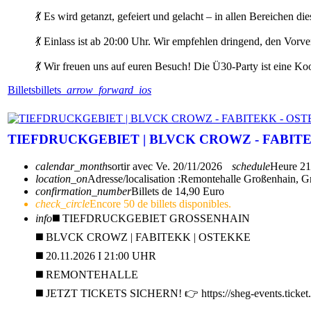
💃 Es wird getanzt, gefeiert und gelacht – in allen Bereichen
💃 Einlass ist ab 20:00 Uhr. Wir empfehlen dringend, den Vor
💃 Wir freuen uns auf euren Besuch! Die Ü30-Party ist eine 
Billets
billets
arrow_forward_ios
TIEFDRUCKGEBIET | BLVCK CROWZ - FABIT
calendar_month
sortir avec
Ve. 20/11/2026
schedule
Heure
21
location_on
Adresse/localisation :
Remontehalle Großenhain, G
confirmation_number
Billets de 14,90 Euro
check_circle
Encore 50 de billets disponibles.
info
◼️ TIEFDRUCKGEBIET GROSSENHAIN
◼️ BLVCK CROWZ | FABITEKK | OSTEKKE
◼️ 20.11.2026 I 21:00 UHR
◼️ REMONTEHALLE
◼️ JETZT TICKETS SICHERN! 👉 https://sheg-events.ticket.