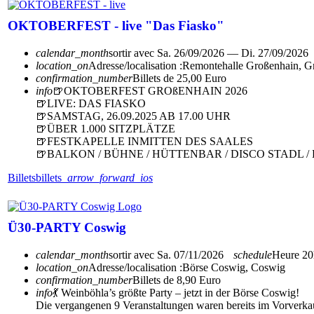
OKTOBERFEST - live "Das Fiasko"
calendar_month
sortir avec
Sa. 26/09/2026 — Di. 27/09/2026
location_on
Adresse/localisation :
Remontehalle Großenhain, G
confirmation_number
Billets de 25,00 Euro
info
🍺OKTOBERFEST GROßENHAIN 2026
🍺LIVE: DAS FIASKO
🍺SAMSTAG, 26.09.2025 AB 17.00 UHR
🍺ÜBER 1.000 SITZPLÄTZE
🍺FESTKAPELLE INMITTEN DES SAALES
🍺BALKON / BÜHNE / HÜTTENBAR / DISCO STADL 
Billets
billets
arrow_forward_ios
Ü30-PARTY Coswig
calendar_month
sortir avec
Sa. 07/11/2026
schedule
Heure
20
location_on
Adresse/localisation :
Börse Coswig, Coswig
confirmation_number
Billets de 8,90 Euro
info
💃 Weinböhla’s größte Party – jetzt in der Börse Coswig!
Die vergangenen 9 Veranstaltungen waren bereits im Vorverkau