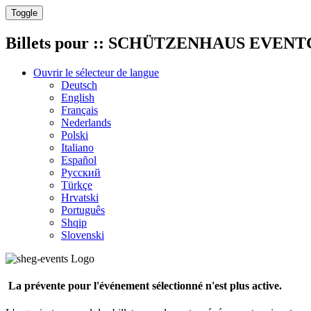
Toggle
Billets pour
:: SCHÜTZENHAUS EVENTGRO
Ouvrir le sélecteur de langue
Deutsch
English
Français
Nederlands
Polski
Italiano
Español
Русский
Türkçe
Hrvatski
Português
Shqip
Slovenski
La prévente pour l'événement sélectionné n'est plus active.