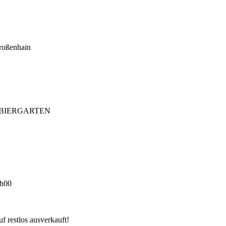
roßenhain
/ BIERGARTEN
h00
f restlos ausverkauft!