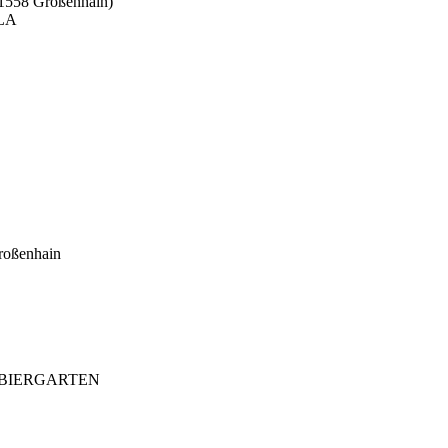
01558 Großenhain)
LA
roßenhain
/ BIERGARTEN