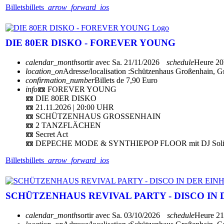
Billets
billets
arrow_forward_ios
DIE 80ER DISKO - FOREVER YOUNG
calendar_month
sortir avec
Sa. 21/11/2026
schedule
Heure
20
location_on
Adresse/localisation :
Schützenhaus Großenhain, G
confirmation_number
Billets de 7,90 Euro
info
📼 FOREVER YOUNG
📼 DIE 80ER DISKO
📼 21.11.2026 | 20:00 UHR
📼 SCHÜTZENHAUS GROSSENHAIN
📼 2 TANZFLÄCHEN
📼 Secret Act
📼 DEPECHE MODE & SYNTHIEPOP FLOOR mit DJ Solit
Billets
billets
arrow_forward_ios
SCHÜTZENHAUS REVIVAL PARTY - DISCO IN 
calendar_month
sortir avec
Sa. 03/10/2026
schedule
Heure
21