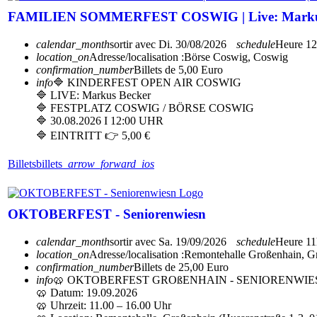
FAMILIEN SOMMERFEST COSWIG | Live: Markus 
calendar_month
sortir avec
Di. 30/08/2026
schedule
Heure
12
location_on
Adresse/localisation :
Börse Coswig, Coswig
confirmation_number
Billets de 5,00 Euro
info
🔷 KINDERFEST OPEN AIR COSWIG
🔷 LIVE: Markus Becker
🔷 FESTPLATZ COSWIG / BÖRSE COSWIG
🔷 30.08.2026 I 12:00 UHR
🔷 EINTRITT 👉 5,00 €
Billets
billets
arrow_forward_ios
OKTOBERFEST - Seniorenwiesn
calendar_month
sortir avec
Sa. 19/09/2026
schedule
Heure
11
location_on
Adresse/localisation :
Remontehalle Großenhain, G
confirmation_number
Billets de 25,00 Euro
info
🥨 OKTOBERFEST GROßENHAIN - SENIORENWIES
🥨 Datum: 19.09.2026
🥨 Uhrzeit: 11.00 – 16.00 Uhr