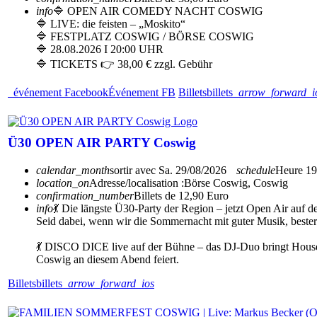
info
🔷 OPEN AIR COMEDY NACHT COSWIG
🔷 LIVE: die feisten – „Moskito“
🔷 FESTPLATZ COSWIG / BÖRSE COSWIG
🔷 28.08.2026 I 20:00 UHR
🔷 TICKETS 👉 38,00 € zzgl. Gebühr
événement Facebook
Événement FB
Billets
billets
arrow_forward_i
Ü30 OPEN AIR PARTY Coswig
calendar_month
sortir avec
Sa. 29/08/2026
schedule
Heure
19
location_on
Adresse/localisation :
Börse Coswig, Coswig
confirmation_number
Billets de 12,90 Euro
info
💃 Die längste Ü30-Party der Region – jetzt Open Air auf 
Seid dabei, wenn wir die Sommernacht mit guter Musik, beste
💃 DISCO DICE live auf der Bühne – das DJ-Duo bringt House, 
Coswig an diesem Abend feiert.
Billets
billets
arrow_forward_ios