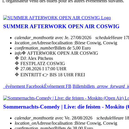
L'organisateur vend des billets pour les autres événements suivants.
SUMMER AFTERWORK OPEN AIR COSWIG
calendar_month
sortir avec
Je. 27/08/2026
schedule
Heure
17
location_on
Adresse/localisation :
Börse Coswig, Coswig
confirmation_number
Billets de 5,00 Euro
info
🔷 AFTERWORK OPEN AIR COSWIG
🔷 DJ: Alex Pitchens
🔷 FESTPLATZ COSWIG
🔷 27.08.2026 I 17:00 UHR
🔷 EINTRITT 👉 BIS 18 UHR FREI
événement Facebook
Événement FB
Billets
billets
arrow_forward_i
Sommernachts-Comedy | Live: die feisten - Moskito (
calendar_month
sortir avec
Ve. 28/08/2026
schedule
Heure
1
location_on
Adresse/localisation :
Börse Coswig, Coswig
confirmation_number
Billets de 38,00 Euro