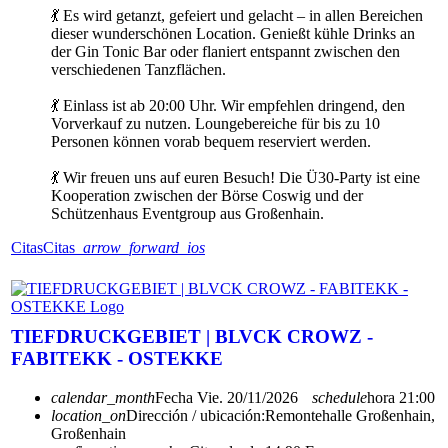
💃 Es wird getanzt, gefeiert und gelacht – in allen Bereichen
dieser wunderschönen Location. Genießt kühle Drinks an
der Gin Tonic Bar oder flaniert entspannt zwischen den
verschiedenen Tanzflächen.
💃 Einlass ist ab 20:00 Uhr. Wir empfehlen dringend, den
Vorverkauf zu nutzen. Loungebereiche für bis zu 10
Personen können vorab bequem reserviert werden.
💃 Wir freuen uns auf euren Besuch! Die Ü30-Party ist eine
Kooperation zwischen der Börse Coswig und der
Schützenhaus Eventgroup aus Großenhain.
Citas
Citas
arrow_forward_ios
TIEFDRUCKGEBIET | BLVCK CROWZ -
FABITEKK - OSTEKKE
calendar_month
Fecha
Vie. 20/11/2026
schedule
hora
21:00
location_on
Dirección / ubicación:
Remontehalle Großenhain,
Großenhain