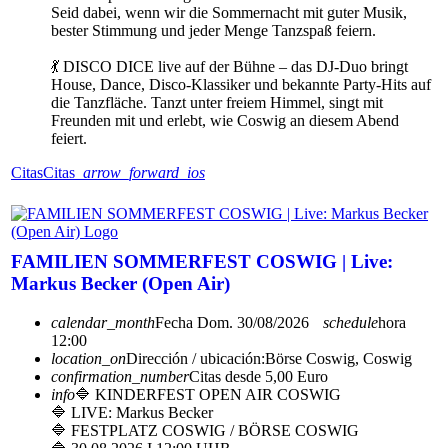
Seid dabei, wenn wir die Sommernacht mit guter Musik,
bester Stimmung und jeder Menge Tanzspaß feiern.
💃 DISCO DICE live auf der Bühne – das DJ-Duo bringt
House, Dance, Disco-Klassiker und bekannte Party-Hits auf
die Tanzfläche. Tanzt unter freiem Himmel, singt mit
Freunden mit und erlebt, wie Coswig an diesem Abend
feiert.
Citas
Citas
arrow_forward_ios
FAMILIEN SOMMERFEST COSWIG | Live:
Markus Becker (Open Air)
calendar_month
Fecha
Dom. 30/08/2026
schedule
hora
12:00
location_on
Dirección / ubicación:
Börse Coswig, Coswig
confirmation_number
Citas desde 5,00 Euro
info
🔷 KINDERFEST OPEN AIR COSWIG
🔷 LIVE: Markus Becker
🔷 FESTPLATZ COSWIG / BÖRSE COSWIG