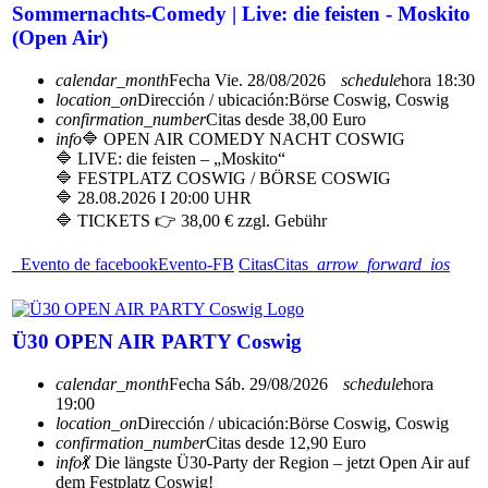
Sommernachts-Comedy | Live: die feisten - Moskito
(Open Air)
calendar_month
Fecha
Vie. 28/08/2026
schedule
hora
18:30
location_on
Dirección / ubicación:
Börse Coswig, Coswig
confirmation_number
Citas desde 38,00 Euro
info
🔷 OPEN AIR COMEDY NACHT COSWIG
🔷 LIVE: die feisten – „Moskito“
🔷 FESTPLATZ COSWIG / BÖRSE COSWIG
🔷 28.08.2026 I 20:00 UHR
🔷 TICKETS 👉 38,00 € zzgl. Gebühr
Evento de facebook
Evento-FB
Citas
Citas
arrow_forward_ios
Ü30 OPEN AIR PARTY Coswig
calendar_month
Fecha
Sáb. 29/08/2026
schedule
hora
19:00
location_on
Dirección / ubicación:
Börse Coswig, Coswig
confirmation_number
Citas desde 12,90 Euro
info
💃 Die längste Ü30-Party der Region – jetzt Open Air auf
dem Festplatz Coswig!