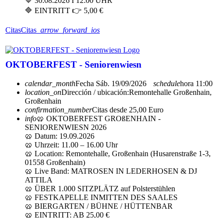
🔷 30.08.2026 I 12:00 UHR
🔷 EINTRITT 👉 5,00 €
Citas
Citas
arrow_forward_ios
OKTOBERFEST - Seniorenwiesn
calendar_month
Fecha
Sáb. 19/09/2026
schedule
hora
11:00
location_on
Dirección / ubicación:
Remontehalle Großenhain,
Großenhain
confirmation_number
Citas desde 25,00 Euro
info
🥨 OKTOBERFEST GROßENHAIN -
SENIORENWIESN 2026
🥨 Datum: 19.09.2026
🥨 Uhrzeit: 11.00 – 16.00 Uhr
🥨 Location: Remontehalle, Großenhain (Husarenstraße 1-3,
01558 Großenhain)
🥨 Live Band: MATROSEN IN LEDERHOSEN & DJ
ATTILA
🥨 ÜBER 1.000 SITZPLÄTZ auf Polsterstühlen
🥨 FESTKAPELLE INMITTEN DES SAALES
🥨 BIERGARTEN / BÜHNE / HÜTTENBAR
🥨 EINTRITT: AB 25,00 €