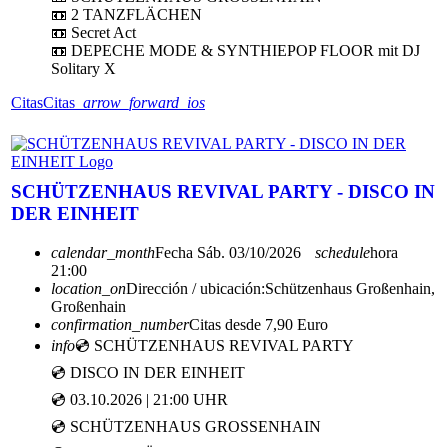
📼 2 TANZFLÄCHEN
📼 Secret Act
📼 DEPECHE MODE & SYNTHIEPOP FLOOR mit DJ
Solitary X
Citas
Citas
arrow_forward_ios
SCHÜTZENHAUS REVIVAL PARTY - DISCO IN
DER EINHEIT
calendar_month
Fecha
Sáb. 03/10/2026
schedule
hora
21:00
location_on
Dirección / ubicación:
Schützenhaus Großenhain,
Großenhain
confirmation_number
Citas desde 7,90 Euro
info
💿 SCHÜTZENHAUS REVIVAL PARTY
💿 DISCO IN DER EINHEIT
💿 03.10.2026 | 21:00 UHR
💿 SCHÜTZENHAUS GROSSENHAIN