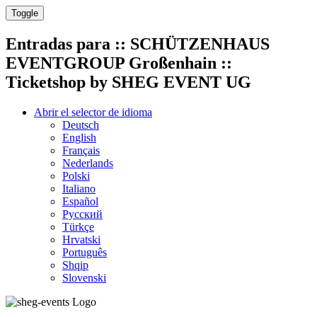
Toggle
Entradas para
:: SCHÜTZENHAUS
EVENTGROUP Großenhain ::
Ticketshop by SHEG EVENT UG
Abrir el selector de idioma
Deutsch
English
Français
Nederlands
Polski
Italiano
Español
Русский
Türkçe
Hrvatski
Português
Shqip
Slovenski