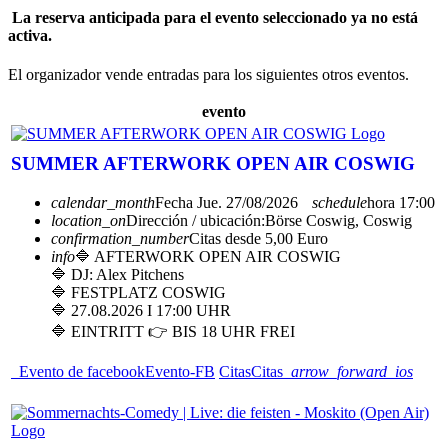
La reserva anticipada para el evento seleccionado ya no está
activa.
El organizador vende entradas para los siguientes otros eventos.
evento
SUMMER AFTERWORK OPEN AIR COSWIG
calendar_month
Fecha
Jue. 27/08/2026
schedule
hora
17:00
location_on
Dirección / ubicación:
Börse Coswig, Coswig
confirmation_number
Citas desde 5,00 Euro
info
🔷 AFTERWORK OPEN AIR COSWIG
🔷 DJ: Alex Pitchens
🔷 FESTPLATZ COSWIG
🔷 27.08.2026 I 17:00 UHR
🔷 EINTRITT 👉 BIS 18 UHR FREI
Evento de facebook
Evento-FB
Citas
Citas
arrow_forward_ios