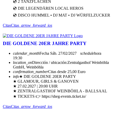
💿 2 TANZFLÄCHEN
💿 DIE LEGENDÄREN LOCAL HEROS
💿 DISCO HUMMEL • DJ MAT • DJ WÜRFELZUCKER
Citas
Citas
arrow_forward_ios
DIE GOLDENE 20ER JAHRE PARTY
calendar_month
Fecha
Sáb. 27/02/2027
schedule
hora
19:30
location_on
Dirección / ubicación:
Zentralgasthof Weinböhla
GmbH, Weinböhla
confirmation_number
Citas desde 25,00 Euro
info
★ DIE GOLDENE 20ER PARTY
★ GLAMOUR, GIRLS & GANOVEN
★ 27.02.2027 | 20:00 UHR
★ ZENTRALGASTHOF WEINBÖHLA - BALLSAAL
★ TICKETS 👉 https://sheg-events.ticket.io/
Citas
Citas
arrow_forward_ios