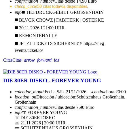
confirmation_number
Citas desde 14,90 Euro
check_circle
50 citas todavía disponibles.
info
◼️ TIEFDRUCKGEBIET GROSSENHAIN
◼️ BLVCK CROWZ | FABITEKK | OSTEKKE
◼️ 20.11.2026 I 21:00 UHR
◼️ REMONTEHALLE
◼️ JETZT TICKETS SICHERN! 👉 https://sheg-
events.ticket.io/
Citas
Citas
arrow_forward_ios
DIE 80ER DISKO - FOREVER YOUNG
calendar_month
Fecha
Sáb. 21/11/2026
schedule
hora
20:00
location_on
Dirección / ubicación:
Schützenhaus Großenhain,
Großenhain
confirmation_number
Citas desde 7,90 Euro
info
📼 FOREVER YOUNG
📼 DIE 80ER DISKO
📼 21.11.2026 | 20:00 UHR
📼 SCHÜTZENHAUS GROSSENHAIN