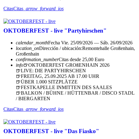
Citas
Citas
arrow_forward_ios
OKTOBERFEST - live "Partyhirschen"
calendar_month
Fecha
Vie. 25/09/2026 — Sáb. 26/09/2026
location_on
Dirección / ubicación:
Remontehalle Großenhain,
Großenhain
confirmation_number
Citas desde 25,00 Euro
info
🍺OKTOBERFEST GROßENHAIN 2026
🍺LIVE: DIE PARTYHIRSCHEN
🍺FREITAG, 25.09.2025 AB 17.00 UHR
🍺ÜBER 1.000 SITZPLÄTZE
🍺FESTKAPELLE INMITTEN DES SAALES
🍺BALKON / BÜHNE / HÜTTENBAR / DISCO STADL
/ BIERGARTEN
Citas
Citas
arrow_forward_ios
OKTOBERFEST - live "Das Fiasko"