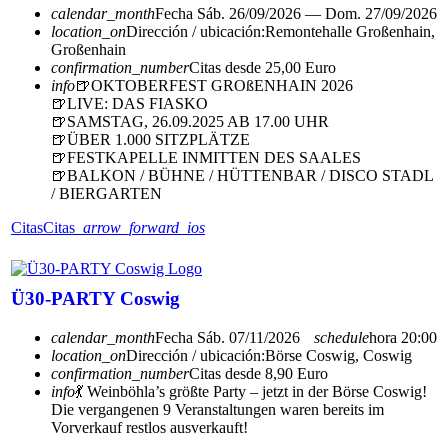
calendar_month
Fecha
Sáb. 26/09/2026 — Dom. 27/09/2026
location_on
Dirección / ubicación:
Remontehalle Großenhain,
Großenhain
confirmation_number
Citas desde 25,00 Euro
info
🍺OKTOBERFEST GROßENHAIN 2026
🍺LIVE: DAS FIASKO
🍺SAMSTAG, 26.09.2025 AB 17.00 UHR
🍺ÜBER 1.000 SITZPLÄTZE
🍺FESTKAPELLE INMITTEN DES SAALES
🍺BALKON / BÜHNE / HÜTTENBAR / DISCO STADL
/ BIERGARTEN
Citas
Citas
arrow_forward_ios
Ü30-PARTY Coswig
calendar_month
Fecha
Sáb. 07/11/2026
schedule
hora
20:00
location_on
Dirección / ubicación:
Börse Coswig, Coswig
confirmation_number
Citas desde 8,90 Euro
info
💃 Weinböhla’s größte Party – jetzt in der Börse Coswig!
Die vergangenen 9 Veranstaltungen waren bereits im
Vorverkauf restlos ausverkauft!