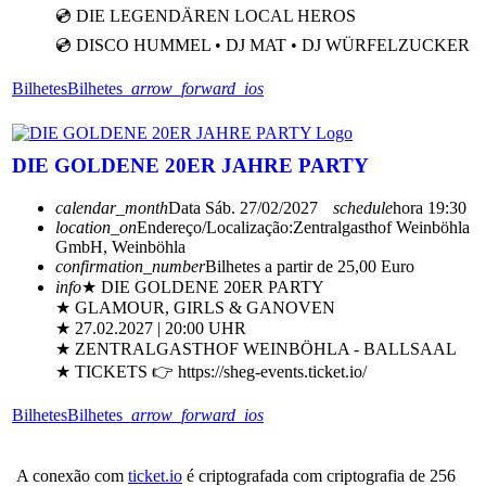
💿 DIE LEGENDÄREN LOCAL HEROS
💿 DISCO HUMMEL • DJ MAT • DJ WÜRFELZUCKER
Bilhetes
Bilhetes
arrow_forward_ios
DIE GOLDENE 20ER JAHRE PARTY
calendar_month
Data
Sáb. 27/02/2027
schedule
hora
19:30
location_on
Endereço/Localização:
Zentralgasthof Weinböhla
GmbH, Weinböhla
confirmation_number
Bilhetes a partir de 25,00 Euro
info
★ DIE GOLDENE 20ER PARTY
★ GLAMOUR, GIRLS & GANOVEN
★ 27.02.2027 | 20:00 UHR
★ ZENTRALGASTHOF WEINBÖHLA - BALLSAAL
★ TICKETS 👉 https://sheg-events.ticket.io/
Bilhetes
Bilhetes
arrow_forward_ios
A conexão com
ticket.io
é criptografada com criptografia de 256