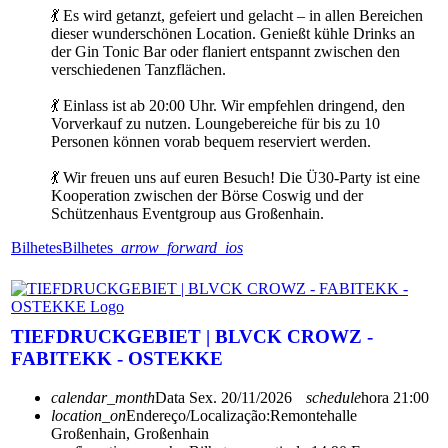
💃 Es wird getanzt, gefeiert und gelacht – in allen Bereichen
dieser wunderschönen Location. Genießt kühle Drinks an
der Gin Tonic Bar oder flaniert entspannt zwischen den
verschiedenen Tanzflächen.
💃 Einlass ist ab 20:00 Uhr. Wir empfehlen dringend, den
Vorverkauf zu nutzen. Loungebereiche für bis zu 10
Personen können vorab bequem reserviert werden.
💃 Wir freuen uns auf euren Besuch! Die Ü30-Party ist eine
Kooperation zwischen der Börse Coswig und der
Schützenhaus Eventgroup aus Großenhain.
Bilhetes
Bilhetes
arrow_forward_ios
TIEFDRUCKGEBIET | BLVCK CROWZ -
FABITEKK - OSTEKKE
calendar_month
Data
Sex. 20/11/2026
schedule
hora
21:00
location_on
Endereço/Localização:
Remontehalle
Großenhain, Großenhain