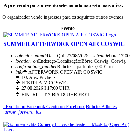
A pré-venda para o evento selecionado não está mais ativa.
O organizador vende ingressos para os seguintes outros eventos.
Evento
SUMMER AFTERWORK OPEN AIR COSWIG
calendar_month
Data
Qui. 27/08/2026
schedule
hora
17:00
location_on
Endereço/Localização:
Börse Coswig, Coswig
confirmation_number
Bilhetes a partir de 5,00 Euro
info
🔷 AFTERWORK OPEN AIR COSWIG
🔷 DJ: Alex Pitchens
🔷 FESTPLATZ COSWIG
🔷 27.08.2026 I 17:00 UHR
🔷 EINTRITT 👉 BIS 18 UHR FREI
Evento no Facebook
Evento no Facebook
Bilhetes
Bilhetes
arrow_forward_ios