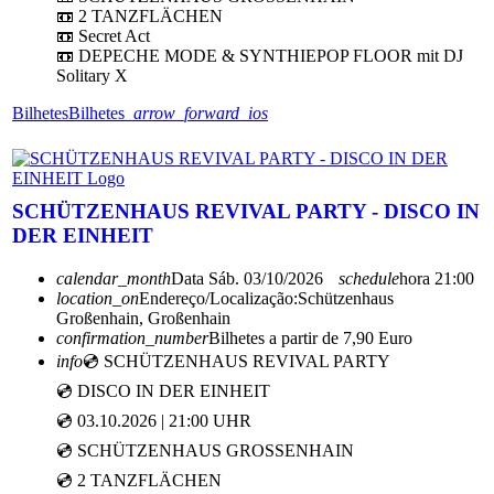
📼 2 TANZFLÄCHEN
📼 Secret Act
📼 DEPECHE MODE & SYNTHIEPOP FLOOR mit DJ
Solitary X
Bilhetes
Bilhetes
arrow_forward_ios
SCHÜTZENHAUS REVIVAL PARTY - DISCO IN
DER EINHEIT
calendar_month
Data
Sáb. 03/10/2026
schedule
hora
21:00
location_on
Endereço/Localização:
Schützenhaus
Großenhain, Großenhain
confirmation_number
Bilhetes a partir de 7,90 Euro
info
💿 SCHÜTZENHAUS REVIVAL PARTY
💿 DISCO IN DER EINHEIT
💿 03.10.2026 | 21:00 UHR
💿 SCHÜTZENHAUS GROSSENHAIN
💿 2 TANZFLÄCHEN