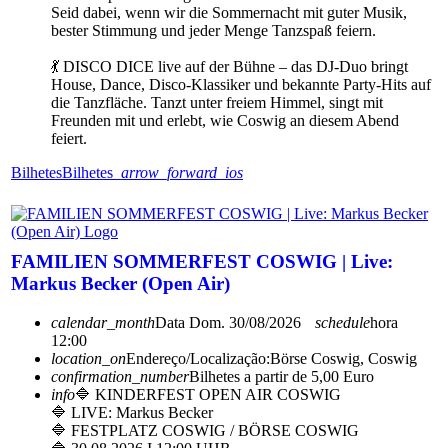
Seid dabei, wenn wir die Sommernacht mit guter Musik,
bester Stimmung und jeder Menge Tanzspaß feiern.
💃 DISCO DICE live auf der Bühne – das DJ-Duo bringt
House, Dance, Disco-Klassiker und bekannte Party-Hits auf
die Tanzfläche. Tanzt unter freiem Himmel, singt mit
Freunden mit und erlebt, wie Coswig an diesem Abend
feiert.
Bilhetes
Bilhetes
arrow_forward_ios
FAMILIEN SOMMERFEST COSWIG | Live:
Markus Becker (Open Air)
calendar_month
Data
Dom. 30/08/2026
schedule
hora
12:00
location_on
Endereço/Localização:
Börse Coswig, Coswig
confirmation_number
Bilhetes a partir de 5,00 Euro
info
🔷 KINDERFEST OPEN AIR COSWIG
🔷 LIVE: Markus Becker
🔷 FESTPLATZ COSWIG / BÖRSE COSWIG