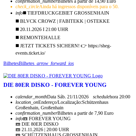
confirmation_number
Bilhetes a partir de 14,90 Euro
check_circle
Ainda há ingressos disponíveis para o 50.
info
◼️ TIEFDRUCKGEBIET GROSSENHAIN
◼️ BLVCK CROWZ | FABITEKK | OSTEKKE
◼️ 20.11.2026 I 21:00 UHR
◼️ REMONTEHALLE
◼️ JETZT TICKETS SICHERN! 👉 https://sheg-
events.ticket.io/
Bilhetes
Bilhetes
arrow_forward_ios
DIE 80ER DISKO - FOREVER YOUNG
calendar_month
Data
Sáb. 21/11/2026
schedule
hora
20:00
location_on
Endereço/Localização:
Schützenhaus
Großenhain, Großenhain
confirmation_number
Bilhetes a partir de 7,90 Euro
info
📼 FOREVER YOUNG
📼 DIE 80ER DISKO
📼 21.11.2026 | 20:00 UHR
📼 SCHÜTZENHAUS GROSSENHAIN