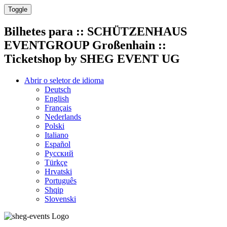
Toggle
Bilhetes para
:: SCHÜTZENHAUS
EVENTGROUP Großenhain ::
Ticketshop by SHEG EVENT UG
Abrir o seletor de idioma
Deutsch
English
Français
Nederlands
Polski
Italiano
Español
Русский
Türkçe
Hrvatski
Português
Shqip
Slovenski