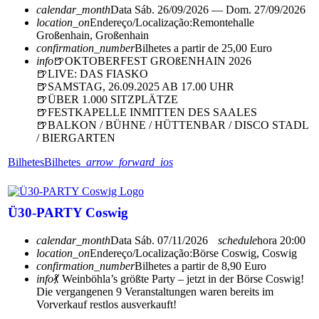
calendar_month
Data
Sáb. 26/09/2026 — Dom. 27/09/2026
location_on
Endereço/Localização:
Remontehalle
Großenhain, Großenhain
confirmation_number
Bilhetes a partir de 25,00 Euro
info
🍺OKTOBERFEST GROßENHAIN 2026
🍺LIVE: DAS FIASKO
🍺SAMSTAG, 26.09.2025 AB 17.00 UHR
🍺ÜBER 1.000 SITZPLÄTZE
🍺FESTKAPELLE INMITTEN DES SAALES
🍺BALKON / BÜHNE / HÜTTENBAR / DISCO STADL
/ BIERGARTEN
Bilhetes
Bilhetes
arrow_forward_ios
Ü30-PARTY Coswig
calendar_month
Data
Sáb. 07/11/2026
schedule
hora
20:00
location_on
Endereço/Localização:
Börse Coswig, Coswig
confirmation_number
Bilhetes a partir de 8,90 Euro
info
💃 Weinböhla’s größte Party – jetzt in der Börse Coswig!
Die vergangenen 9 Veranstaltungen waren bereits im
Vorverkauf restlos ausverkauft!