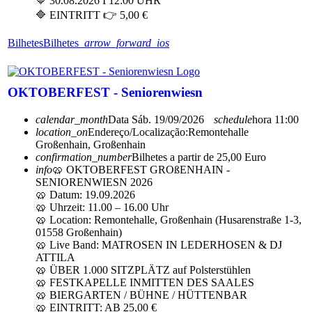
🔷 30.08.2026 I 12:00 UHR
🔷 EINTRITT 👉 5,00 €
Bilhetes
Bilhetes
arrow_forward_ios
OKTOBERFEST - Seniorenwiesn
calendar_month
Data
Sáb. 19/09/2026
schedule
hora
11:00
location_on
Endereço/Localização:
Remontehalle
Großenhain, Großenhain
confirmation_number
Bilhetes a partir de 25,00 Euro
info
🥨 OKTOBERFEST GROßENHAIN -
SENIORENWIESN 2026
🥨 Datum: 19.09.2026
🥨 Uhrzeit: 11.00 – 16.00 Uhr
🥨 Location: Remontehalle, Großenhain (Husarenstraße 1-3,
01558 Großenhain)
🥨 Live Band: MATROSEN IN LEDERHOSEN & DJ
ATTILA
🥨 ÜBER 1.000 SITZPLÄTZ auf Polsterstühlen
🥨 FESTKAPELLE INMITTEN DES SAALES
🥨 BIERGARTEN / BÜHNE / HÜTTENBAR
🥨 EINTRITT: AB 25,00 €