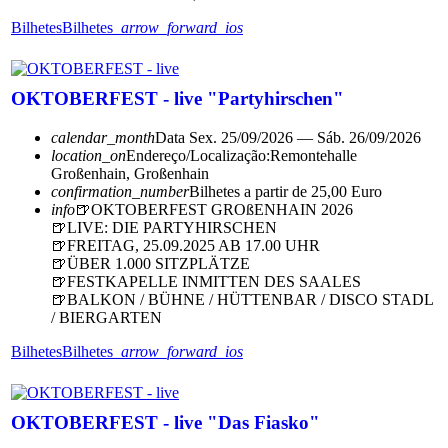
Bilhetes
Bilhetes
arrow_forward_ios
OKTOBERFEST - live "Partyhirschen"
calendar_month
Data
Sex. 25/09/2026 — Sáb. 26/09/2026
location_on
Endereço/Localização:
Remontehalle
Großenhain, Großenhain
confirmation_number
Bilhetes a partir de 25,00 Euro
info
🍺OKTOBERFEST GROßENHAIN 2026
🍺LIVE: DIE PARTYHIRSCHEN
🍺FREITAG, 25.09.2025 AB 17.00 UHR
🍺ÜBER 1.000 SITZPLÄTZE
🍺FESTKAPELLE INMITTEN DES SAALES
🍺BALKON / BÜHNE / HÜTTENBAR / DISCO STADL
/ BIERGARTEN
Bilhetes
Bilhetes
arrow_forward_ios
OKTOBERFEST - live "Das Fiasko"