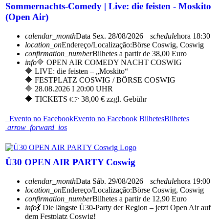
Sommernachts-Comedy | Live: die feisten - Moskito
(Open Air)
calendar_month
Data
Sex. 28/08/2026
schedule
hora
18:30
location_on
Endereço/Localização:
Börse Coswig, Coswig
confirmation_number
Bilhetes a partir de 38,00 Euro
info
🔷 OPEN AIR COMEDY NACHT COSWIG
🔷 LIVE: die feisten – „Moskito“
🔷 FESTPLATZ COSWIG / BÖRSE COSWIG
🔷 28.08.2026 I 20:00 UHR
🔷 TICKETS 👉 38,00 € zzgl. Gebühr
Evento no Facebook
Evento no Facebook
Bilhetes
Bilhetes
arrow_forward_ios
Ü30 OPEN AIR PARTY Coswig
calendar_month
Data
Sáb. 29/08/2026
schedule
hora
19:00
location_on
Endereço/Localização:
Börse Coswig, Coswig
confirmation_number
Bilhetes a partir de 12,90 Euro
info
💃 Die längste Ü30-Party der Region – jetzt Open Air auf
dem Festplatz Coswig!