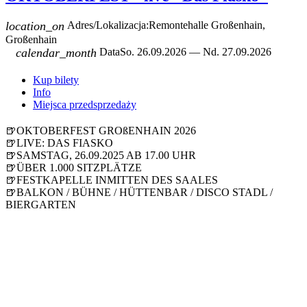
location_on
Adres/Lokalizacja:
Remontehalle Großenhain,
Großenhain
calendar_month
Data
So. 26.09.2026 — Nd. 27.09.2026
Kup bilety
Info
Miejsca przedsprzedaży
🍺OKTOBERFEST GROßENHAIN 2026
🍺LIVE: DAS FIASKO
🍺SAMSTAG, 26.09.2025 AB 17.00 UHR
🍺ÜBER 1.000 SITZPLÄTZE
🍺FESTKAPELLE INMITTEN DES SAALES
🍺BALKON / BÜHNE / HÜTTENBAR / DISCO STADL /
BIERGARTEN