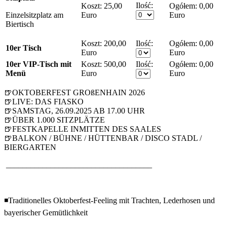
Ilość:
Koszt:
25,00
0,00
Einzelsitzplatz am
Euro
Euro
Biertisch
Koszt:
200,00
Ilość:
0,00
10er Tisch
Euro
Euro
10er VIP-Tisch mit
Koszt:
500,00
Ilość:
0,00
Menü
Euro
Euro
🍺OKTOBERFEST GROßENHAIN 2026
🍺LIVE: DAS FIASKO
🍺SAMSTAG, 26.09.2025 AB 17.00 UHR
🍺ÜBER 1.000 SITZPLÄTZE
🍺FESTKAPELLE INMITTEN DES SAALES
🍺BALKON / BÜHNE / HÜTTENBAR / DISCO STADL /
BIERGARTEN
____________________________________
◾Traditionelles Oktoberfest-Feeling mit Trachten, Lederhosen und
bayerischer Gemütlichkeit