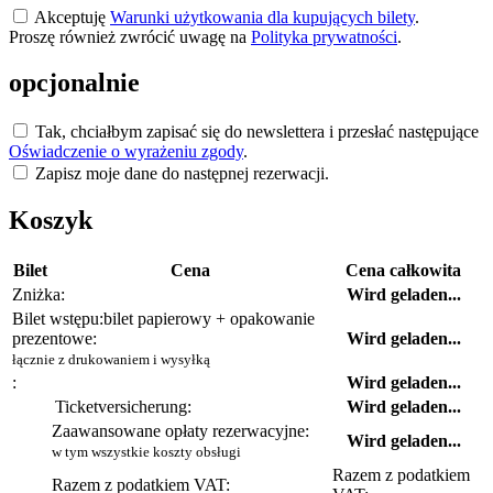
Akceptuję
Warunki użytkowania dla kupujących bilety
.
Proszę również zwrócić uwagę na
Polityka prywatności
.
opcjonalnie
Tak, chciałbym zapisać się do newslettera i przesłać następujące
Oświadczenie o wyrażeniu zgody
.
Zapisz moje dane do następnej rezerwacji.
Koszyk
Bilet
Cena
Cena całkowita
Zniżka:
Wird geladen...
Bilet wstępu:
bilet papierowy + opakowanie
prezentowe:
Wird geladen...
łącznie z drukowaniem i wysyłką
:
Wird geladen...
Ticketversicherung:
Wird geladen...
Zaawansowane opłaty rezerwacyjne:
Wird geladen...
w tym wszystkie koszty obsługi
Razem z podatkiem
Razem z podatkiem VAT: