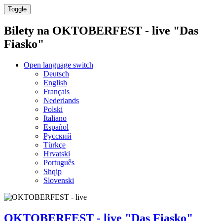
Toggle
Bilety na
OKTOBERFEST - live "Das
Fiasko"
Open language switch
Deutsch
English
Français
Nederlands
Polski
Italiano
Español
Русский
Türkçe
Hrvatski
Português
Shqip
Slovenski
OKTOBERFEST - live "Das Fiasko"