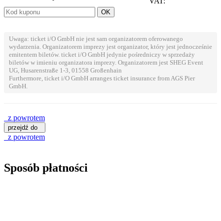
VAT:
Uwaga: ticket i/O GmbH nie jest sam organizatorem oferowanego
wydarzenia. Organizatorem imprezy jest organizator, który jest jednocześnie
emitentem biletów. ticket i/O GmbH jedynie pośredniczy w sprzedaży
biletów w imieniu organizatora imprezy. Organizatorem jest SHEG Event
UG, Husarenstraße 1-3, 01558 Großenhain
Furthermore, ticket i/O GmbH arranges ticket insurance from AGS Pier
GmbH.
z powrotem
przejdź do
z powrotem
Sposób płatności